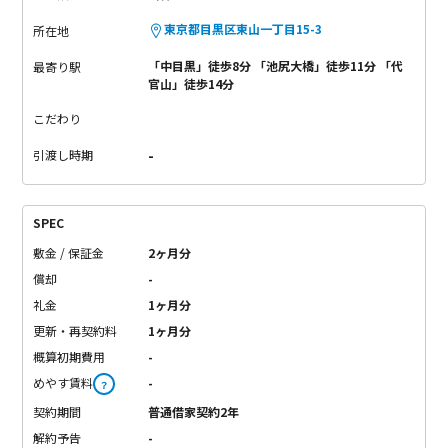
東京都目黒区東山一丁目15-3
所在地
「中目黒」徒歩8分 「池尻大橋」徒歩11分 「代
最寄り駅
官山」徒歩14分
こだわり
-
引渡し時期
SPEC
敷金 / 保証金
2ヶ月分
償却
-
礼金
1ヶ月分
更新・再契約料
1ヶ月分
概算初期費用
-
めやす賃料
-
？
契約期間
普通借家契約2年
解約予告
-