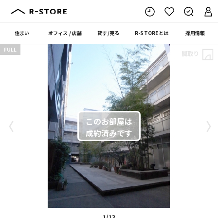
住まい
オフィス
/
店舗
貸す
/
売る
R-STORE
とは
採用情報
FULL
間取り
〈
〉
1/13