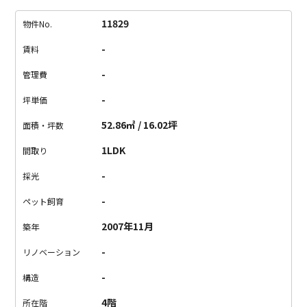
に、まるで林の中にいるような静かです。
最上階の部屋は、天
井が高くてとても解放的。
窓が大きいのでとても明るいです。
11829
物件No.
（西日はちょっと強めです。）
特に建材等は、普通なのです
-
賃料
が、レイアウト・構造がとても素敵な物件です。
個人的には将
来ビンテージマンションとなるのでは？とさえ思えます。
とに
-
管理費
かく素敵なんです。
管理費がちょっと高めですが、ご興味のあ
-
坪単価
る方は是非内覧をオススメします。
※事務所使用は敷金＋1ヶ月
※写真は別室です。写真の脚注を確認ください。
52.86㎡ / 16.02坪
面積・坪数
1LDK
間取り
-
採光
-
ペット飼育
2007年11月
築年
-
リノベーション
-
構造
4階
所在階