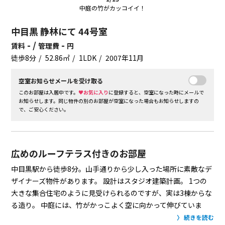
中庭の竹がカッコイイ！
中目黒 静林にて 44号室
- /
-
賃料
管理費
円
徒歩8分
52.86㎡
1LDK
2007年11月
空室お知らせメールを受け取る
このお部屋は入居中です。
♥お気に入り
に登録すると、空室になった時にメールで
お知らせします。同じ物件の別のお部屋が空室になった場合もお知らせしますの
で、ご安心ください。
広めのルーフテラス付きのお部屋
中目黒駅から徒歩8分。山手通りから少し入った場所に素敵なデ
ザイナーズ物件があります。
設計はスタジオ建築計画。
1つの
大きな集合住宅のように見受けられるのですが、実は3棟からな
る造り。
中庭には、竹がかっこよく空に向かって伸びていま
す。
竹の印象が強いのと、山手通りから少し入っただけなの
続きを読む