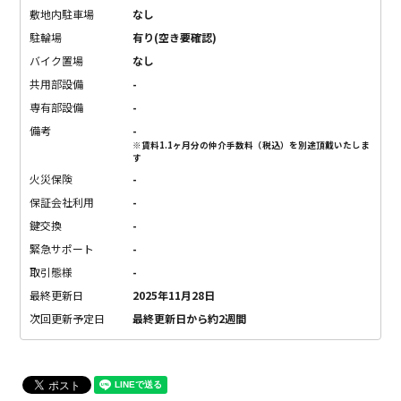
敷地内駐車場
なし
駐輪場
有り(空き要確認)
バイク置場
なし
共用部設備
-
専有部設備
-
備考
-
※賃料1.1ヶ月分の仲介手数料（税込）を別途頂戴いたしま
す
火災保険
-
保証会社利用
-
鍵交換
-
緊急サポート
-
取引態様
-
最終更新日
2025年11月28日
次回更新予定日
最終更新日から約2週間