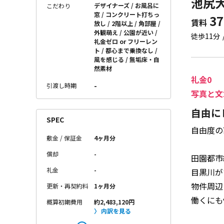
池尻大
デザイナーズ
お風呂に
こだわり
窓
コンクリート打ちっ
37
賃料
放し
2階以上
角部屋
外観萌え
公園が近い
徒歩11分
礼金ゼロ or フリーレン
ト
都心まで乗換なし
風を感じる
無垢床・自
然素材
礼金0
-
引渡し時期
写真と文
自由に
SPEC
自由度の
敷金 / 保証金
4ヶ月分
償却
-
田園都市
礼金
-
目黒川が
物件周辺
更新・再契約料
1ヶ月分
働くにも
概算初期費用
約2,483,120円
内訳を見る