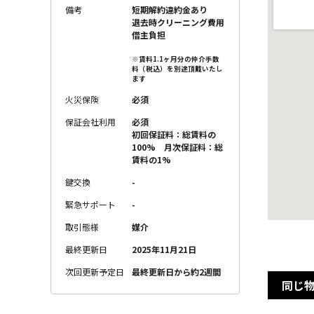
備考
短期解約違約金あり
退去時クリーニング費用
借主負担
※賃料1.1ヶ月分の仲介手数
料（税込）を別途頂戴いたし
ます
火災保険
必須
保証会社利用
必須
初回保証料：総賃料の
100% 月次保証料：総
賃料の1%
鍵交換
-
緊急サポート
-
取引態様
媒介
最終更新日
2025年11月21日
次回更新予定日
最終更新日から約2週間
同じ