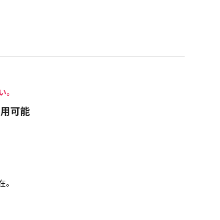
い。
利用可能
在。