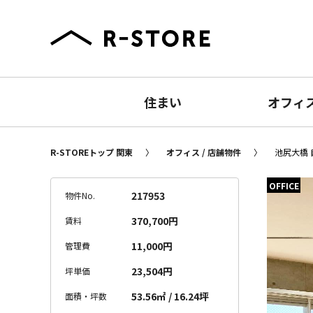
住まい
オフィ
R-STOREトップ 関東
オフィス / 店舗物件
池尻大橋 
OFFICE
217953
物件No.
370,700円
賃料
11,000円
管理費
23,504円
坪単価
53.56㎡ / 16.24坪
面積・坪数