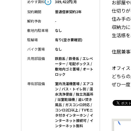
お部屋や
めやす賃料
389,422円/月
？
仕切りが
契約期間
普通借家契約2年
住み手の
解約予告
-
収納力に
敷地内駐車場
なし
生活感を
駐輪場
有り(空き要確認)
バイク置場
なし
住居兼事
共用部設備
鉄筋系 / 鉄骨系 / エレベ
ーター / 宅配ボックス /
オフィス
敷地内ゴミ置場 / オート
ロック
どちらの
ぜひ一度
専有部設備
室内洗濯機置場 / エアコ
ン / バス・トイレ別 / 温
水洗浄便座 / 独立洗面所
/ 浴室乾燥機 / 追い焚き
風呂 / ガスコンロ対応 /
コンロ2口以上 / TVモニ
タ付きインターホン / イ
ンターネット接続可 / イ
ンターネット無料