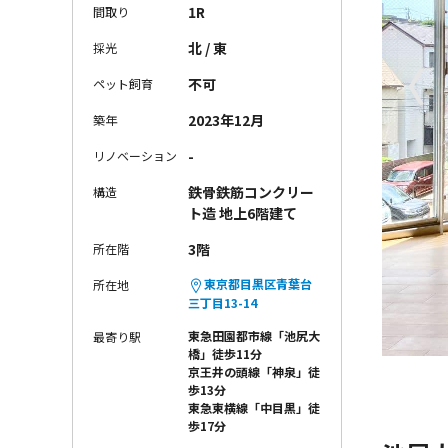
1R
間取り
北 / 東
採光
〈
不可
ペット飼育
2023年12月
築年
-
リノベーション
鉄骨鉄筋コンクリー
構造
ト造 地上6階建て
3階
所在階
東京都目黒区青葉台
所在地
三丁目13-14
東急田園都市線「池尻大
最寄り駅
橋」徒歩11分
京王井の頭線「神泉」徒
歩13分
東急東横線「中目黒」徒
歩17分