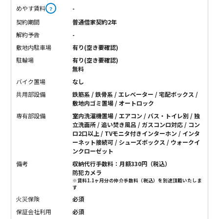
めやす賃料
-
？
契約期間
普通借家契約2年
解約予告
-
敷地内駐車場
有り(空き要確認)
駐輪場
有り(空き要確認)
無料
バイク置場
なし
共用部設備
鉄筋系 / 鉄骨系 / エレベーター / 宅配ボックス /
敷地内ゴミ置場 / オートロック
専有部設備
室内洗濯機置場 / エアコン / バス・トイレ別 / 独
立洗面所 / 追い焚き風呂 / ガスコンロ対応 / コン
ロ2口以上 / TVモニタ付きインターホン / インタ
ーネット接続可 / シューズボックス / ウォークイ
ンクローゼット
備考
収納代行手数料：月額330円（税込）
防犯カメラ
※賃料1.1ヶ月分の仲介手数料（税込）を別途頂戴いたしま
す
火災保険
必須
保証会社利用
必須