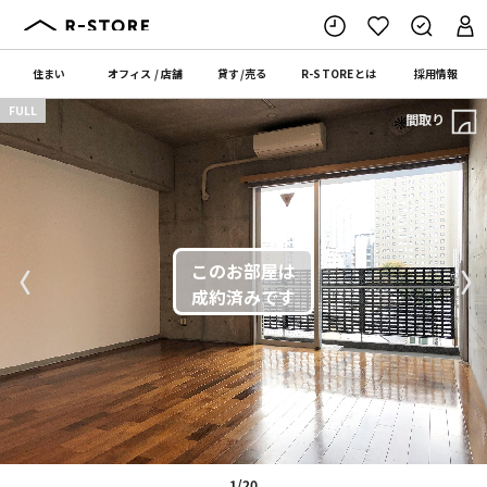
住まい
オフィス
/
店舗
貸す
/
売る
R-STORE
とは
採用情報
FULL
間取り
〈
〉
1/20