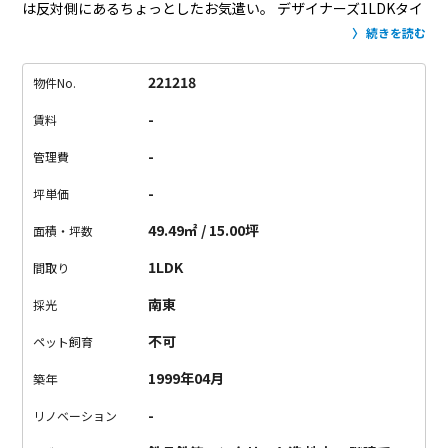
は反対側にあるちょっとしたお気遣い。
デザイナーズ1LDKタイ
プの今回のお部屋。
コンクリ打ちっぱなしとカリン材でできた
続きを読む
無垢フローリングの組み合わせは重みある色合いで高級感を感
じます。
そこにアクセントとなるのは玄関のイエローカラー。
221218
物件No.
軽すぎず、深色に上手く溶け込んでいますね。かわいい…。
玄
-
賃料
関からキッチンにかけてはフラットな土間スペースになっていま
す。
ラグなどを置いて、外と中の境界線を決めるといいです
-
管理費
ね。
このアクセスに、このデザイナーズ…！いいと思います。
-
坪単価
お早めに。
49.49㎡ / 15.00坪
面積・坪数
1LDK
間取り
南東
採光
不可
ペット飼育
1999年04月
築年
-
リノベーション