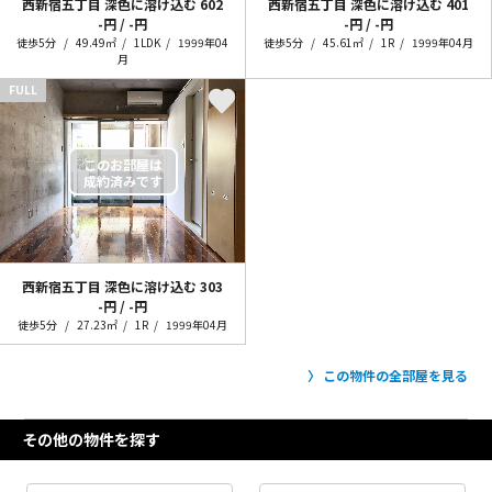
西新宿五丁目 深色に溶け込む
602
西新宿五丁目 深色に溶け込む
401
-円 / -円
-円 / -円
徒歩5分
49.49㎡
1LDK
1999年04
徒歩5分
45.61㎡
1R
1999年04月
月
FULL
西新宿五丁目 深色に溶け込む
303
-円 / -円
徒歩5分
27.23㎡
1R
1999年04月
この物件の全部屋を見る
その他の物件を探す