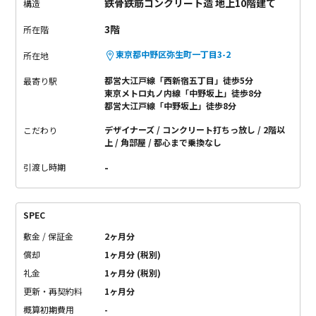
鉄骨鉄筋コンクリート造 地上10階建て
構造
3階
所在階
東京都中野区弥生町一丁目3-2
所在地
都営大江戸線「西新宿五丁目」徒歩5分
最寄り駅
東京メトロ丸ノ内線「中野坂上」徒歩8分
都営大江戸線「中野坂上」徒歩8分
デザイナーズ
コンクリート打ちっ放し
2階以
こだわり
上
角部屋
都心まで乗換なし
-
引渡し時期
SPEC
敷金 / 保証金
2ヶ月分
償却
1ヶ月分 (税別)
礼金
1ヶ月分 (税別)
更新・再契約料
1ヶ月分
概算初期費用
-