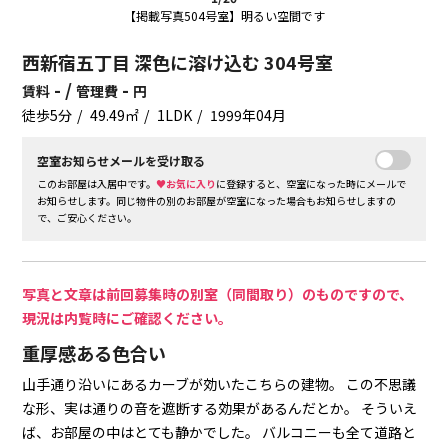
【掲載写真504号室】明るい空間です
西新宿五丁目 深色に溶け込む 304号室
- /
-
賃料
管理費
円
徒歩5分
49.49㎡
1LDK
1999年04月
空室お知らせメールを受け取る
このお部屋は入居中です。
♥お気に入り
に登録すると、空室になった時にメールで
お知らせします。同じ物件の別のお部屋が空室になった場合もお知らせしますの
で、ご安心ください。
写真と文章は前回募集時の別室（同間取り）のものですので、
現況は内覧時にご確認ください。
重厚感ある色合い
山手通り沿いにあるカーブが効いたこちらの建物。
この不思議
な形、実は通りの音を遮断する効果があるんだとか。
そういえ
ば、お部屋の中はとても静かでした。
バルコニーも全て道路と