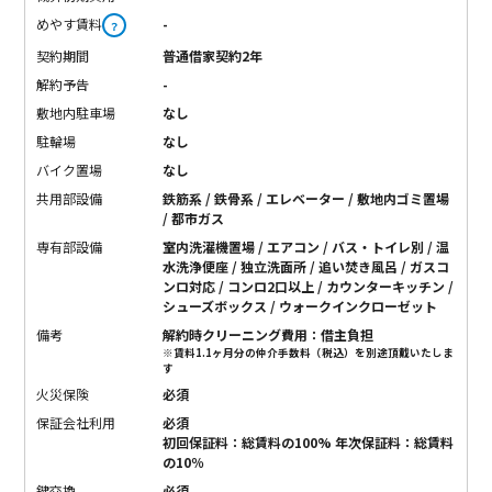
めやす賃料
-
？
契約期間
普通借家契約2年
解約予告
-
敷地内駐車場
なし
駐輪場
なし
バイク置場
なし
共用部設備
鉄筋系 / 鉄骨系 / エレベーター / 敷地内ゴミ置場
/ 都市ガス
専有部設備
室内洗濯機置場 / エアコン / バス・トイレ別 / 温
水洗浄便座 / 独立洗面所 / 追い焚き風呂 / ガスコ
ンロ対応 / コンロ2口以上 / カウンターキッチン /
シューズボックス / ウォークインクローゼット
備考
解約時クリーニング費用：借主負担
※賃料1.1ヶ月分の仲介手数料（税込）を別途頂戴いたしま
す
火災保険
必須
保証会社利用
必須
初回保証料：総賃料の100% 年次保証料：総賃料
の10％
鍵交換
必須