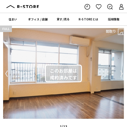
住まい
オフィス
/
店舗
貸す
/
売る
R-STORE
とは
採用情報
FULL
間取り
〈
〉
1/13