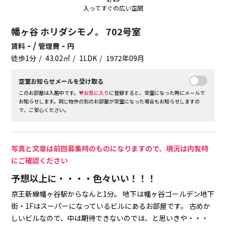
入ってすぐの広い空間
幡ヶ谷 ホリダシモノ。 702号室
- /
-
賃料
管理費
円
徒歩1分
43.02㎡
1LDK
1972年09月
空室お知らせメールを受け取る
このお部屋は入居中です。
♥お気に入り
に登録すると、空室になった時にメールで
お知らせします。同じ物件の別のお部屋が空室になった場合もお知らせしますの
で、ご安心ください。
写真と文章は前回募集時のものになりますので、現況は内覧時
にご確認ください
予想以上に・・・・色々いい！！！
京王新線幡ヶ谷駅からなんと1分。
地下は幡ヶ谷ゴールデン地下
街・1Fはスーパーになっているビルにあるお部屋です。
古めか
しいビルなので、中は期待できないのでは、と思いきや・・・