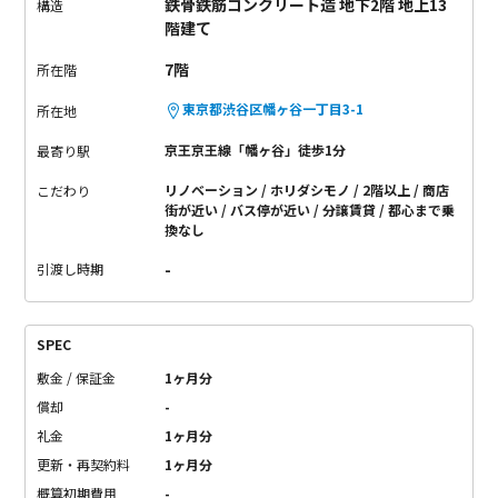
鉄骨鉄筋コンクリート造 地下2階 地上13
構造
階建て
7階
所在階
東京都渋谷区幡ヶ谷一丁目3-1
所在地
京王京王線「幡ヶ谷」徒歩1分
最寄り駅
リノベーション
ホリダシモノ
2階以上
商店
こだわり
街が近い
バス停が近い
分譲賃貸
都心まで乗
換なし
-
引渡し時期
SPEC
敷金 / 保証金
1ヶ月分
償却
-
礼金
1ヶ月分
更新・再契約料
1ヶ月分
概算初期費用
-