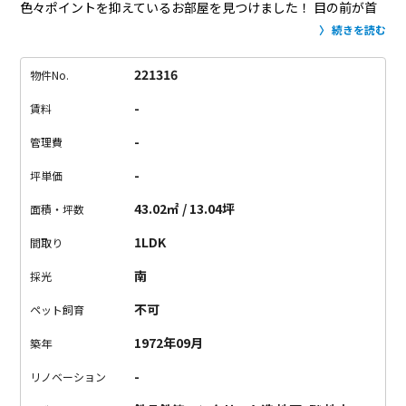
色々ポイントを抑えているお部屋を見つけました！
目の前が首
都高ですし、商業施設が入っているマンションなので、
何かと
続きを読む
神経質な方は敬遠されるお部屋かもしれません。
けれど、7Fの
お部屋は窓を閉めればほとんど騒音は気になりません。
（個人
221316
物件No.
差あります。）
内装はというと、、リフォーム済みなので綺麗
-
賃料
です。
広ーいLDKに大きなキッチン。
洗面所も脱衣所も広い！
4帖のお部屋もついてます。収納力は抜群。
そして予想以上に窓
-
管理費
からの眺めがいいんです。
南向きのバルコニーからは、遠くに
-
坪単価
高層ビル群が見えます。
ホリダシモノってこういうことです
ね。
見つけて、いとうれし。
43.02㎡ / 13.04坪
面積・坪数
1LDK
間取り
南
採光
不可
ペット飼育
1972年09月
築年
-
リノベーション