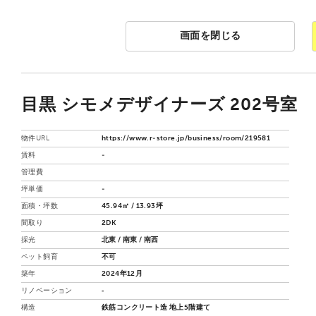
画面を閉じる
目黒 シモメデザイナーズ 202号室
物件URL
https://www.r-store.jp/business/room/219581
賃料
-
管理費
坪単価
-
面積・坪数
45.94㎡ / 13.93坪
間取り
2DK
採光
北東 / 南東 / 南西
ペット飼育
不可
築年
2024年12月
リノベーション
‐
構造
鉄筋コンクリート造 地上5階建て