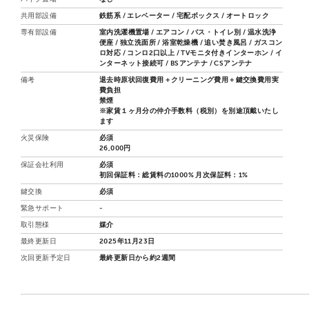
共用部設備
鉄筋系 / エレベーター / 宅配ボックス / オートロック
専有部設備
室内洗濯機置場 / エアコン / バス・トイレ別 / 温水洗浄
便座 / 独立洗面所 / 浴室乾燥機 / 追い焚き風呂 / ガスコン
ロ対応 / コンロ2口以上 / TVモニタ付きインターホン / イ
ンターネット接続可 / BSアンテナ / CSアンテナ
備考
退去時原状回復費用＋クリーニング費用＋鍵交換費用実
費負担
禁煙
※家賃１ヶ月分の仲介手数料（税別）を別途頂戴いたし
ます
火災保険
必須
26,000円
保証会社利用
必須
初回保証料：総賃料の1000% 月次保証料：1%
鍵交換
必須
緊急サポート
-
取引態様
媒介
最終更新日
2025年11月23日
次回更新予定日
最終更新日から約2週間