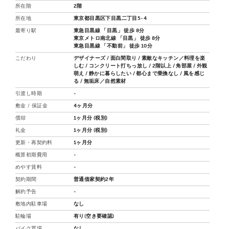
所在階
2階
所在地
東京都目黒区下目黒二丁目5-4
最寄り駅
東急目黒線 「目黒」 徒歩 8分
東京メトロ南北線 「目黒」 徒歩 8分
東急目黒線 「不動前」 徒歩 10分
こだわり
デザイナーズ
面白間取り
素敵なキッチン／料理を楽
しむ
コンクリート打ちっ放し
2階以上
角部屋
外観
萌え
静かに暮らしたい
都心まで乗換なし
風を感じ
る
無垢床／自然素材
引渡し時期
-
敷金 / 保証金
4ヶ月分
償却
1ヶ月分 (税別)
礼金
1ヶ月分 (税別)
更新・再契約料
1ヶ月分
概算初期費用
-
めやす賃料
-
契約期間
普通借家契約2年
解約予告
-
敷地内駐車場
なし
駐輪場
有り(空き要確認)
バイク置場
なし