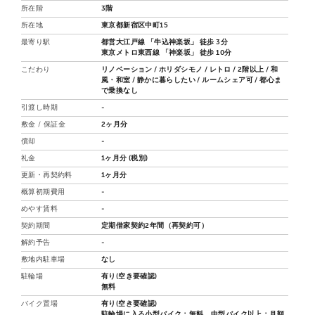
所在階
3階
所在地
東京都新宿区中町15
最寄り駅
都営大江戸線 「牛込神楽坂」 徒歩 3分
東京メトロ東西線 「神楽坂」 徒歩 10分
こだわり
リノベーション
ホリダシモノ
レトロ
2階以上
和
風・和室
静かに暮らしたい
ルームシェア可
都心ま
で乗換なし
引渡し時期
-
敷金 / 保証金
2ヶ月分
償却
-
礼金
1ヶ月分 (税別)
更新・再契約料
1ヶ月分
概算初期費用
-
めやす賃料
-
契約期間
定期借家契約2年間（再契約可）
解約予告
-
敷地内駐車場
なし
駐輪場
有り(空き要確認)
無料
バイク置場
有り(空き要確認)
駐輪場に入る小型バイク：無料、中型バイク以上：月額