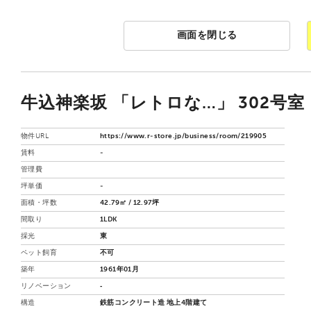
画面を閉じる
牛込神楽坂 「レトロな…」 302号室
物件URL
https://www.r-store.jp/business/room/219905
賃料
-
管理費
坪単価
-
面積・坪数
42.79㎡ / 12.97坪
間取り
1LDK
採光
東
ペット飼育
不可
築年
1961年01月
リノベーション
‐
構造
鉄筋コンクリート造 地上4階建て