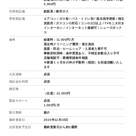
5,000円
共用部設備
鉄筋系 / 都市ガス
専有部設備
エアコン / ガス栓 / バス・トイレ別 / 温水洗浄便座 / 独立
洗面所 / ガスコンロ対応 / コンロ2口以上 / TVモニタ付き
インターホン / インターネット接続可 / シューズボック
ス
備考
給湯料：11,000円/月
退去時クリーニング費用：借主負担
楽器・民泊・ルームシェア・入居者入替不可
事務所利用時：条件変更あり、不特定多数出入り不可
店舗相談可：業種等諸条件相談
※家賃１ヶ月分の仲介手数料（税別）を別途頂戴いたし
ます
火災保険
必須
保証会社利用
必須
鍵交換
-
（任意）22,000円
緊急サポート
必須
1,000円/月
取引態様
媒介
最終更新日
2025年12月18日
次回更新予定日
最終更新日から約2週間