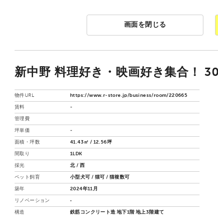
画面を閉じる
新中野 料理好き・映画好き集合！ 3
物件URL
https://www.r-store.jp/business/room/220665
賃料
-
管理費
坪単価
-
面積・坪数
41.43㎡ / 12.56坪
間取り
1LDK
採光
北 / 西
ペット飼育
小型犬可 / 猫可 / 猫複数可
築年
2024年11月
リノベーション
‐
構造
鉄筋コンクリート造 地下1階 地上3階建て