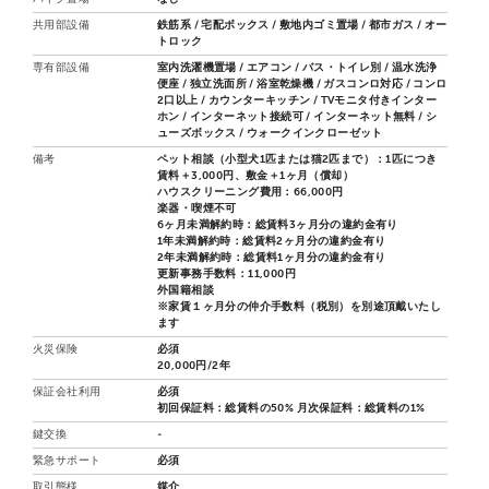
共用部設備
鉄筋系 / 宅配ボックス / 敷地内ゴミ置場 / 都市ガス / オー
トロック
専有部設備
室内洗濯機置場 / エアコン / バス・トイレ別 / 温水洗浄
便座 / 独立洗面所 / 浴室乾燥機 / ガスコンロ対応 / コンロ
2口以上 / カウンターキッチン / TVモニタ付きインター
ホン / インターネット接続可 / インターネット無料 / シ
ューズボックス / ウォークインクローゼット
備考
ペット相談（小型犬1匹または猫2匹まで）：1匹につき
賃料＋3,000円、敷金＋1ヶ月（償却）
ハウスクリーニング費用：66,000円
楽器・喫煙不可
6ヶ月未満解約時：総賃料3ヶ月分の違約金有り
1年未満解約時：総賃料2ヶ月分の違約金有り
2年未満解約時：総賃料1ヶ月分の違約金有り
更新事務手数料：11,000円
外国籍相談
※家賃１ヶ月分の仲介手数料（税別）を別途頂戴いたし
ます
火災保険
必須
20,000円/2年
保証会社利用
必須
初回保証料：総賃料の50% 月次保証料：総賃料の1%
鍵交換
-
緊急サポート
必須
取引態様
媒介