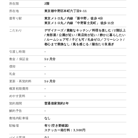
所在階
2階
所在地
東京都中野区本町六丁目9-11
最寄り駅
東京メトロ丸ノ内線 「新中野」 徒歩 4分
東京メトロ丸ノ内線 「中野富士見町」 徒歩 11分
こだわり
デザイナーズ
素敵なキッチン／料理を楽しむ
2階以上
角部屋
公園が近い
商店街が近い
静かに暮らしたい
ルームシェア可
子ども可
礼金ゼロ／フリーレント
都心まで乗換なし
風を感じる
陽当たり良過ぎ
引渡し時期
-
敷金 / 保証金
1ヶ月分
償却
-
礼金
-
更新・再契約料
1ヶ月分
概算初期費用
-
めやす賃料
-
契約期間
普通借家契約2年
解約予告
-
敷地内駐車場
なし
駐輪場
有り(空き要確認)
ステッカー発行料：3,300円
バイク置場
なし