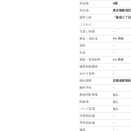
所在階
9階
所在地
東京都新宿区
最寄り駅
「新宿三丁目
こだわり
引渡し時期
-
敷金 / 保証金
4ヶ月分
償却
-
礼金
-
更新・再契約料
1ヶ月分
概算初期費用
-
めやす賃料
-
契約期間
定期借家契約
解約予告
-
敷地内駐車場
なし
駐輪場
なし
バイク置場
なし
共用部設備
-
専有部設備
-
備考
-