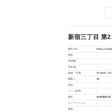
新宿三丁目 第
物件URL
https://www
賃料
-
管理費
坪単価
-
面積・坪数
51.64㎡ / 1
間取り
1K
採光
-
ペット飼育
-
築年
1968年01月
リノベーション
‐
構造
-