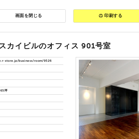
画面を閉じる
印刷する
2スカイビルのオフィス 901号室
.r-store.jp/business/room/9526
5.65坪