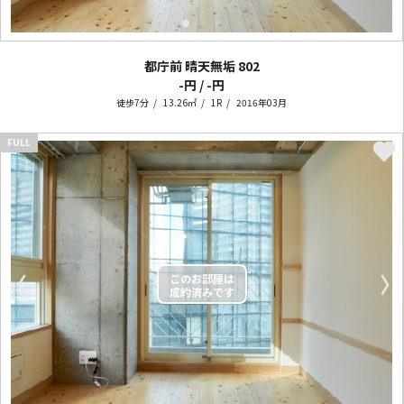
都庁前 晴天無垢
802
-円 / -円
徒歩7分
13.26㎡
1R
2016年03月
FULL
〈
〉