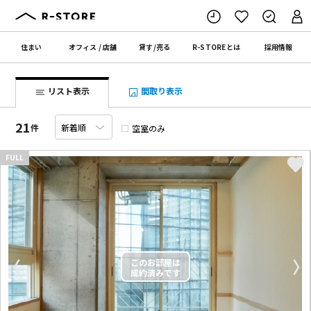
住まい
オフィス
/
店舗
貸す
/
売る
R-STORE
とは
採用情報
リスト表示
間取り表示
21
件
空室のみ
FULL
〈
〉