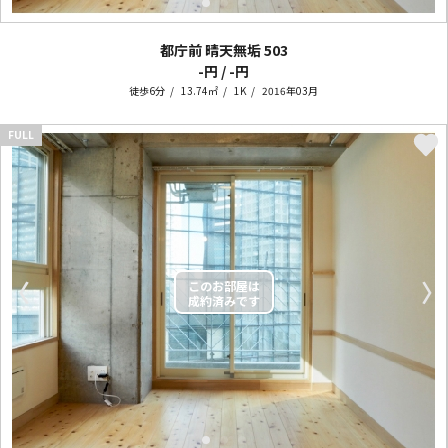
都庁前 晴天無垢
503
-円 / -円
徒歩6分
13.74㎡
1K
2016年03月
FULL
〈
〉