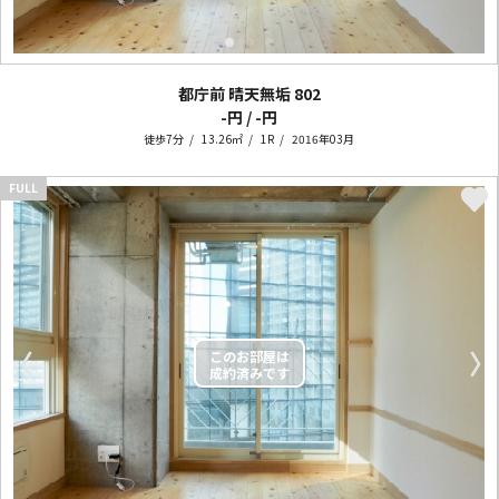
都庁前 晴天無垢
802
-円 / -円
徒歩7分
13.26㎡
1R
2016年03月
FULL
〈
〉