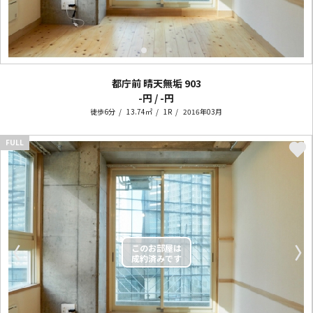
都庁前 晴天無垢
903
-円 / -円
徒歩6分
13.74㎡
1R
2016年03月
FULL
〈
〉