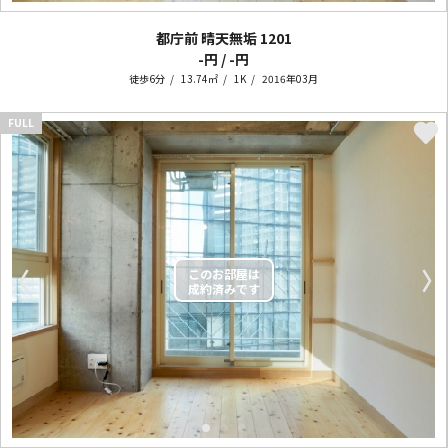
都庁前 晴天無垢
1201
-円 / -円
徒歩6分
13.74㎡
1K
2016年03月
FULL
〈
〉