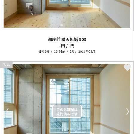
都庁前 晴天無垢
903
-円 / -円
徒歩6分
13.74㎡
1R
2016年03月
FULL
〈
〉