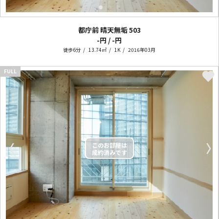
都庁前 晴天無垢
503
-円 / -円
徒歩6分
13.74㎡
1K
2016年03月
FULL
〈
〉