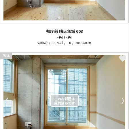
都庁前 晴天無垢
603
-円 / -円
徒歩6分
13.74㎡
1R
2016年03月
FULL
〈
〉