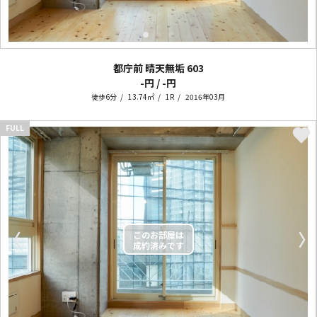
都庁前 晴天無垢
603
-円 / -円
徒歩6分
13.74㎡
1R
2016年03月
FULL
〈
〉