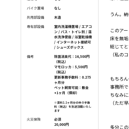
バイク置場
なし
うん。納
共用部設備
木造
専有部設備
室内洗濯機置場 / エアコ
このアー
ン / バス・トイレ別 / 温
水洗浄便座 / 浴室乾燥機
床を無垢
/ インターネット接続可
総じてと
/ シューズボックス
（私のコ
備考
除菌消臭代：16,500円
（税込）
マモロッカ：5,500円
（税込）
更新事務手数料：0.275
もちろん
ヶ月分
事務所で
ペット飼育可能：敷金
+1ヶ月（償却）
ちなみに
（ただ早
※賃料1.1ヶ月分の仲介手数
料（税込）を別途頂戴いたし
ます
火災保険
必須
20,000円
多分この