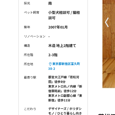
南
採光
小型犬相談可 / 猫相
ペット飼育
〈
談可
2007年01月
築年
-
リノベーション
木造 地上2階建て
構造
2-3階
所在階
東京都新宿区富久町
所在地
38-2
都営大江戸線「若松河
最寄り駅
田」徒歩8分
東京メトロ丸ノ内線「新
宿御苑前」徒歩12分
東京メトロ副都心線「東
新宿」徒歩11分
デザイナーズ
ホリダシ
こだわり
モノ
ひとり暮らし向き