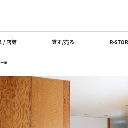
ス
/
店舗
貸す
/
売る
R-STO
F号室