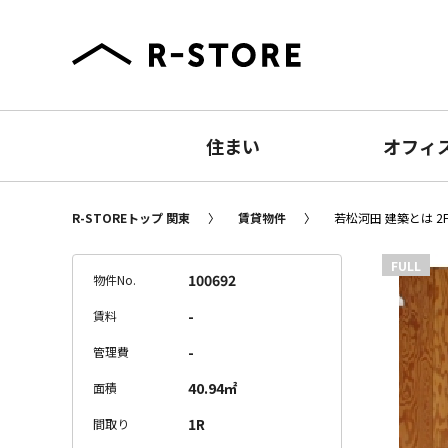
住まい
オフィ
R-STOREトップ 関東
賃貸物件
若松河田 建築とは 2
FULL
100692
物件No.
-
賃料
-
管理費
40.94㎡
面積
1R
間取り