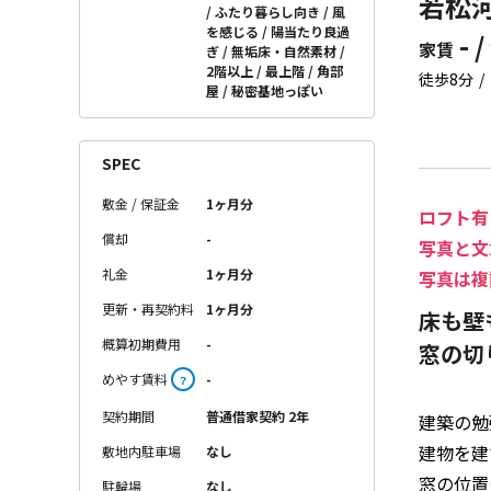
若松河
ふたり暮らし向き
風
を感じる
陽当たり良過
- /
家賃
ぎ
無垢床・自然素材
2階以上
最上階
角部
徒歩8分
屋
秘密基地っぽい
SPEC
敷金 / 保証金
1ヶ月分
ロフト有
償却
-
写真と文
礼金
1ヶ月分
写真は複
更新・再契約料
1ヶ月分
床も壁
概算初期費用
-
窓の切
めやす賃料
-
？
契約期間
普通借家契約 2年
建築の勉
建物を建
敷地内駐車場
なし
窓の位置
駐輪場
なし