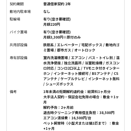
契約期間
普通借家契約 2年
敷地内駐車場
なし
駐輪場
有り(空き要確認)
月額220円
バイク置場
有り(空き要確認)
月額3,300円※原付のみ
共用部設備
鉄筋系 / エレベーター / 宅配ボックス / 敷地内ゴ
ミ置場 / 都市ガス / オートロック
専有部設備
室内洗濯機置場 / エアコン / バス・トイレ別 / 温
水洗浄便座 / 独立洗面所 / 浴室乾燥機 / ガスコン
ロ対応 / コンロ2口以上 / TVモニタ付きインター
ホン / インターネット接続可 / BSアンテナ / CS
アンテナ / ケーブルテレビ / インターネット無料
/ シューズボックス
備考
1年未満の短期解約違約金：総賃料1ヶ月分
大手法人契約・保証会社免除の場合：敷金＋1ヶ
月
解約予告：2ヶ月前
退去時クリーニング費用借主負担：38,500円
エアコン清掃費：16,500円/台
ペット飼育時（小型犬または猫1匹まで）：敷金
+1ヶ月