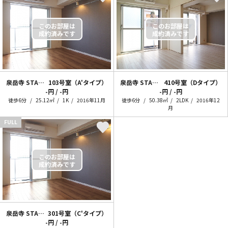
泉岳寺 START（1K）
103号室（A'タイプ）
泉岳寺 START！
410号室（Dタイプ）
-円 / -円
-円 / -円
徒歩6分
25.12㎡
1K
2016年11月
徒歩6分
50.38㎡
2LDK
2016年12
月
FULL
泉岳寺 START（1K）
301号室（C'タイプ）
-円 / -円