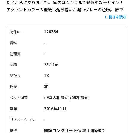
たところにありました。
室内はシンプルで綺麗めなデザイン！
アクセントカラーの壁紙は落ち着いた濃いグレーの色味。
廊下
にあるキッチンは、収納はもちろんコンロは2口あるし、ちゃん
続きを読む
と自炊ができそうです。
水回りの設備もしっかりしてて、とて
も綺麗。
あると嬉しい独立洗面台もありますよ！
オートロック
126384
物件No.
完備で安心！
綺麗なお部屋で、初めてのひとり暮らしスタート
-
賃料
させませんか？
-
管理費
25.12㎡
面積
1K
間取り
北
採光
小型犬相談可 / 猫相談可
ペット飼育
2016年11月
築年
-
リノベーション
鉄筋コンクリート造 地上4階建て
構造