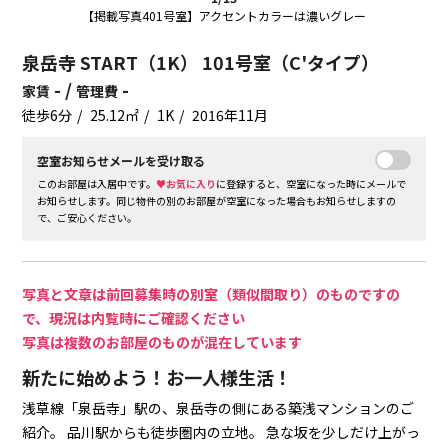
【掲載写真401号室】アクセントカラーは濃いグレー
泉岳寺 START（1K） 101号室（C'タイプ）
- /
-
家賃
管理費
徒歩6分
25.12㎡
1K
2016年11月
空室お知らせメールを受け取る
このお部屋は入居中です。
♥お気に入り
に登録すると、空室になった時にメールで
お知らせします。同じ物件の別のお部屋が空室になった場合もお知らせしますの
で、ご安心ください。
写真と文章は前回募集時の別室（類似間取り）のものですの
で、現況は内覧時にご確認ください
写真は複数のお部屋のものが混在しています
新たに始めよう！お一人様生活！
浅草線「泉岳寺」駅の、泉岳寺の側にある築浅マンションのご
紹介。
品川駅からも徒歩圏内の立地。
急な坂を少しだけ上がっ