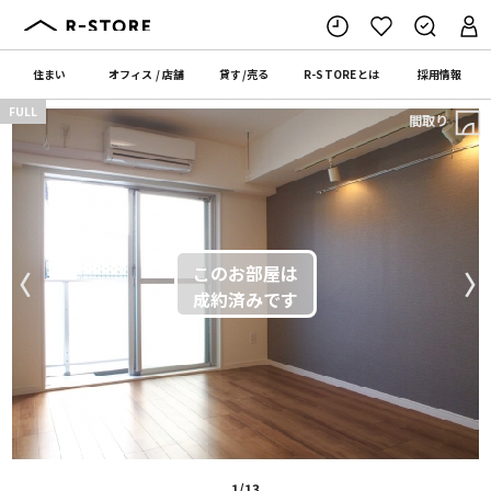
住まい
オフィス
/
店舗
貸す
/
売る
R-STORE
とは
採用情報
FULL
間取り
〈
〉
1/13