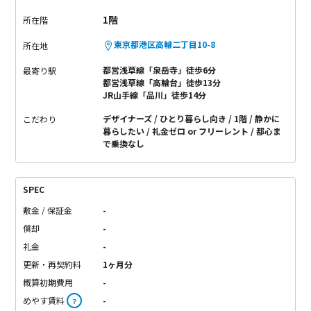
1階
所在階
東京都港区高輪二丁目10-8
所在地
都営浅草線「泉岳寺」徒歩6分
最寄り駅
都営浅草線「高輪台」徒歩13分
JR山手線「品川」徒歩14分
デザイナーズ
ひとり暮らし向き
1階
静かに
こだわり
暮らしたい
礼金ゼロ or フリーレント
都心ま
で乗換なし
SPEC
敷金 / 保証金
-
償却
-
礼金
-
更新・再契約料
1ヶ月分
概算初期費用
-
めやす賃料
-
？