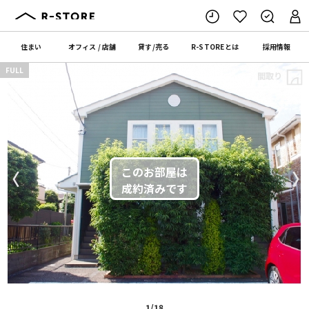
住まい
オフィス
/
店舗
貸す
/
売る
R-STORE
とは
採用情報
FULL
間取り
〈
〉
1/18