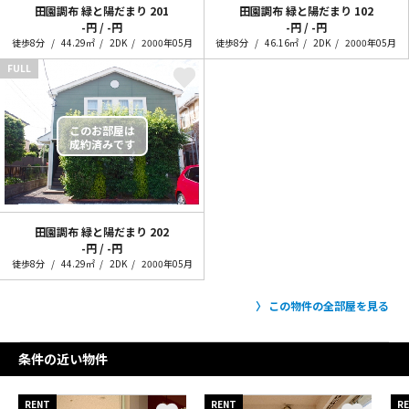
田園調布 緑と陽だまり
201
田園調布 緑と陽だまり
102
-円 / -円
-円 / -円
徒歩8分
44.29㎡
2DK
2000年05月
徒歩8分
46.16㎡
2DK
2000年05月
FULL
田園調布 緑と陽だまり
202
-円 / -円
徒歩8分
44.29㎡
2DK
2000年05月
この物件の全部屋を見る
条件の近い物件
RENT
RENT
R