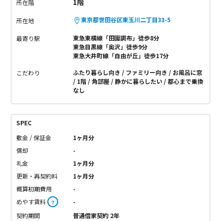
1階
所在階
東京都世田谷区東玉川二丁目33-5
所在地
東急東横線「田園調布」徒歩8分
最寄り駅
東急目黒線「奥沢」徒歩9分
東急大井町線「自由が丘」徒歩17分
ふたり暮らし向き
ファミリー向き
お風呂に窓
こだわり
1階
角部屋
静かに暮らしたい
都心まで乗換
なし
SPEC
敷金 / 保証金
1ヶ月分
償却
-
礼金
1ヶ月分
更新・再契約料
1ヶ月分
概算初期費用
-
めやす賃料
-
？
契約期間
普通借家契約 2年