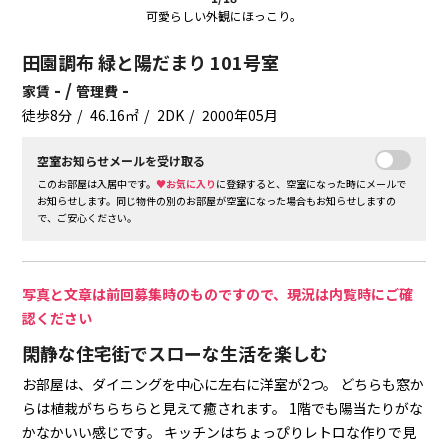
可愛らしい外観にほっこり。
田園調布 緑と陽だまり 101号室
- /
-
家賃
管理費
徒歩8分
46.16㎡
2DK
2000年05月
空室お知らせメールを受け取る
このお部屋は入居中です。
♥お気に入り
に登録すると、空室になった時にメールで
お知らせします。同じ物件の別のお部屋が空室になった場合もお知らせしますの
で、ご安心ください。
写真と文章は前回募集時のものですので、現況は内覧時にご確
認ください
閑静な住宅街でスローな生活を楽しむ
お部屋は、ダイニングを中心に左右に洋室が2つ。
どちらも窓か
らは植栽がちらちらと見えて癒されます。
1階でも陽当たりがな
かなかいい感じです。
キッチンはちょっぴりレトロな作りで見