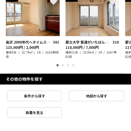
奥沢 2000年代へタイムスリップ
301
都立大学 普通がいちばん良いんです
310
115,000円 / 2,000円
118,000円 / 7,000円
117
徒歩5分
21.79㎡
1K
2020年08
徒歩11分
22.04㎡
1K
2007年
徒歩
月
02月
02
その他の物件を探す
条件から探す
地図から探す
新着を見る