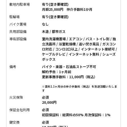
敷地内駐車場
有り(空き要確認)
月額25,000円 仲介手数料1か月
駐輪場
有り(空き要確認)
バイク置場
なし
共用部設備
木造 / 都市ガス
専有部設備
室内洗濯機置場 / エアコン / バス・トイレ別 / 独
立洗面所 / 浴室乾燥機 / 追い焚き風呂 / ガスコン
ロ対応 / コンロ2口以上 / インターネット接続可 /
ケーブルテレビ / インターネット無料 / シューズ
ボックス
備考
バイク・楽器・石油系ストーブ不可
解約予告：1ヶ月前
更新事務手数料：11,000円（税込）
※賃料1.1ヶ月分の仲介手数料（税込）を別途頂戴いたしま
す
火災保険
必須
20,000円
保証会社利用
必須
初回保証料：総賃料の50% 月次保証料：1%
鍵交換
必須