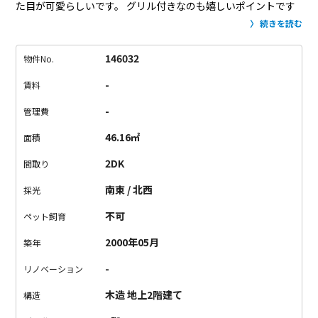
た目が可愛らしいです。
グリル付きなのも嬉しいポイントです
ね。
水周りの設備は、独立洗面台に追い炊き機能付きのお風呂
続きを読む
など問題無し！
2つの部屋をどのように使いましょう。
4.8帖の
お部屋がダイニングに面しているのでやっぱりリビングかな。
146032
物件No.
でも、陽当たりはこっちの方が良さそうだから、ベットを置く
-
賃料
のもありなんじゃ、、、。
家具の配置を考えるとワクワクして
きます。
言わずと知れたセレブの街、田園調布駅。
やっぱり駅
-
管理費
前は、綺麗だし、高級スーパーもある。
でも、ちょっと歩いて
46.16㎡
面積
みると、住宅街が広がっていて案外庶民的。
目印はモスグリー
ンの三角屋根の外観です。
ぜひ一度ご内覧を。
2DK
間取り
南東 / 北西
採光
不可
ペット飼育
2000年05月
築年
-
リノベーション
木造 地上2階建て
構造