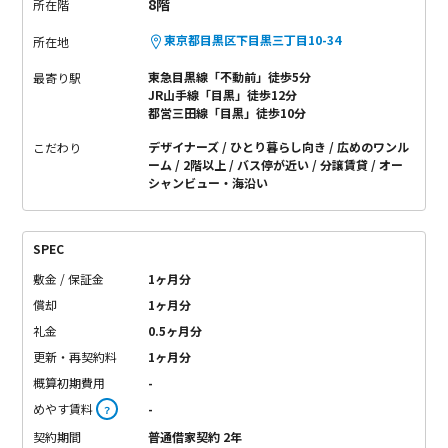
8階
所在階
東京都目黒区下目黒三丁目10-34
所在地
東急目黒線「不動前」徒歩5分
最寄り駅
JR山手線「目黒」徒歩12分
都営三田線「目黒」徒歩10分
デザイナーズ
ひとり暮らし向き
広めのワンル
こだわり
ーム
2階以上
バス停が近い
分譲賃貸
オー
シャンビュー・海沿い
SPEC
敷金 / 保証金
1ヶ月分
償却
1ヶ月分
礼金
0.5ヶ月分
更新・再契約料
1ヶ月分
概算初期費用
-
めやす賃料
-
？
契約期間
普通借家契約 2年