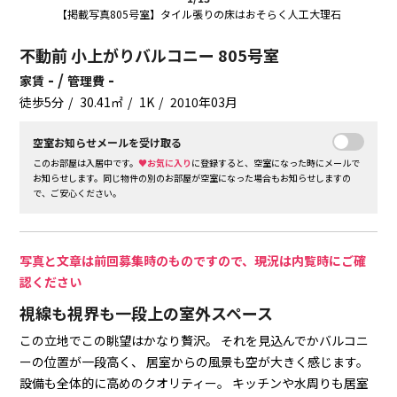
【掲載写真805号室】タイル張りの床はおそらく人工大理石
不動前 小上がりバルコニー 805号室
- /
-
家賃
管理費
徒歩5分
30.41㎡
1K
2010年03月
空室お知らせメールを受け取る
このお部屋は入居中です。
♥お気に入り
に登録すると、空室になった時にメールで
お知らせします。同じ物件の別のお部屋が空室になった場合もお知らせしますの
で、ご安心ください。
写真と文章は前回募集時のものですので、現況は内覧時にご確
認ください
視線も視界も一段上の室外スペース
この立地でこの眺望はかなり贅沢。
それを見込んでかバルコニ
ーの位置が一段高く、
居室からの風景も空が大きく感じます。
設備も全体的に高めのクオリティー。
キッチンや水周りも居室