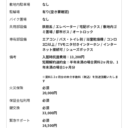
敷地内駐車場
なし
駐輪場
有り(空き要確認)
バイク置場
なし
共用部設備
鉄筋系 / エレベーター / 宅配ボックス / 敷地内ゴ
ミ置場 / 都市ガス / オートロック
専有部設備
エアコン / バス・トイレ別 / 浴室乾燥機 / コンロ
2口以上 / TVモニタ付きインターホン / インター
ネット接続可 / シューズボックス
備考
入居時抗菌費用：13,200円
短期解約違約金：半年未満の場合賃料2ヶ月分、1
年未満の場合1ヶ月分
※賃料1.1ヶ月分の仲介手数料（税込）を別途頂戴いたしま
す
火災保険
必須
20,000円
保証会社利用
必須
鍵交換
必須
33,000円
緊急サポート
必須
16,500円