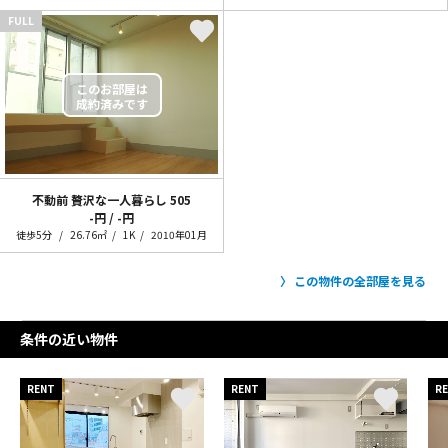
FULL
不動前 贅沢な一人暮らし
505
-円 / -円
徒歩5分
26.76㎡
1K
2010年01月
この物件の全部屋を見る
条件の近い物件
RENT
RENT
R