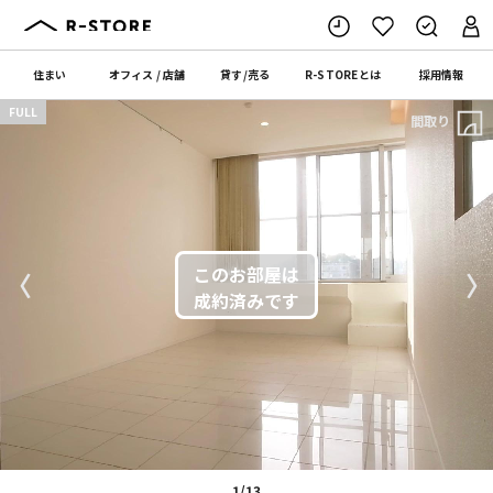
住まい
オフィス
/
店舗
貸す
/
売る
R-STORE
とは
採用情報
FULL
間取り
〈
〉
1/13