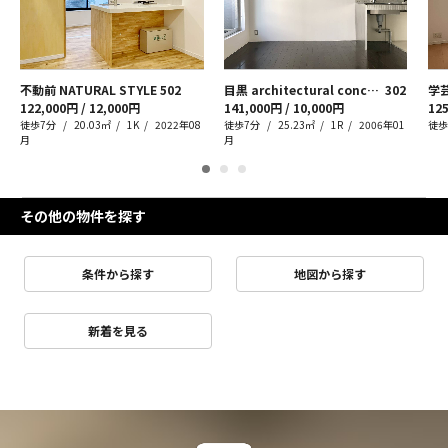
不動前 NATURAL STYLE
502
目黒 architectural concrete
302
122,000円 / 12,000円
141,000円 / 10,000円
125
徒歩7分
20.03㎡
1K
2022年08
徒歩7分
25.23㎡
1R
2006年01
徒歩
月
月
その他の物件を探す
条件から探す
地図から探す
新着を見る