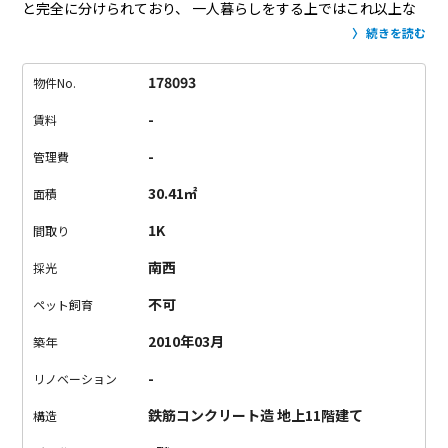
と完全に分けられており、
一人暮らしをする上ではこれ以上な
い生活ができそうです。
室内の床は総タイル張りの豪華仕様。
続きを読む
キッチンへの扉はガラスの一枚板で、ドラム式洗濯機も完備。
設置式ですが、収納も多く至れり尽くせり。
高級感漂うハイク
178093
物件No.
ラスなお部屋と抜群の眺望を備えたバルコニーで、
充実の一人
-
賃料
暮らしをしてみませんか？
-
管理費
30.41㎡
面積
1K
間取り
南西
採光
不可
ペット飼育
2010年03月
築年
-
リノベーション
鉄筋コンクリート造 地上11階建て
構造