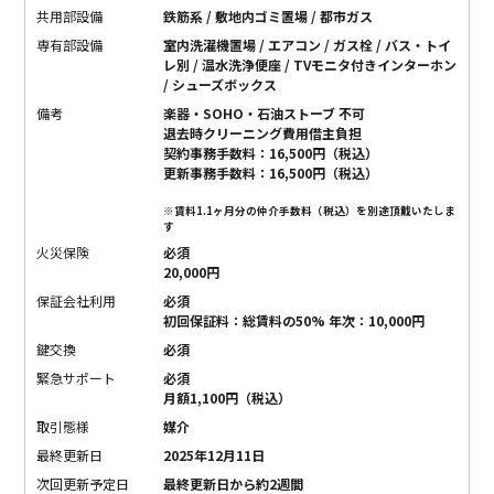
共用部設備
鉄筋系 / 敷地内ゴミ置場 / 都市ガス
専有部設備
室内洗濯機置場 / エアコン / ガス栓 / バス・トイ
レ別 / 温水洗浄便座 / TVモニタ付きインターホン
/ シューズボックス
備考
楽器・SOHO・石油ストーブ 不可
退去時クリーニング費用借主負担
契約事務手数料：16,500円（税込）
更新事務手数料：16,500円（税込）
※賃料1.1ヶ月分の仲介手数料（税込）を別途頂戴いたしま
す
火災保険
必須
20,000円
保証会社利用
必須
初回保証料：総賃料の50% 年次：10,000円
鍵交換
必須
緊急サポート
必須
月額1,100円（税込）
取引態様
媒介
最終更新日
2025年12月11日
次回更新予定日
最終更新日から約2週間