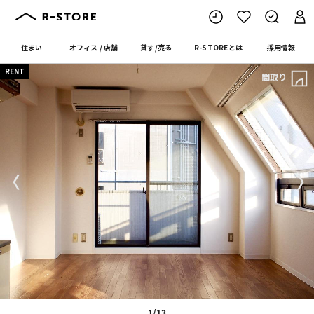
住まい
オフィス
/
店舗
貸す
/
売る
R-STORE
とは
採用情報
RENT
間取り
〈
〉
1/13