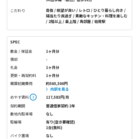
奇抜
眺望が良い
レトロ
ひとり暮らし向き
こだわり
陽当たり良過ぎ
素敵なキッチン・料理を楽しむ
2階以上
最上階
角部屋
始発駅
SPEC
敷金 / 保証金
1ヶ月分
償却
-
礼金
1ヶ月分
更新・再契約料
1ヶ月分
概算初期費用
約565,500円
内訳を見る
めやす賃料
117,583円/月
？
契約期間
普通借家契約 2年
敷地内駐車場
なし
駐輪場
有り(空き要確認)
1台(無料)
バイク置場
なし