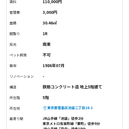
110,000円
賃料
なっております。）、
3,000円
管理費
30.46㎡
面積
1R
間取り
南東
採光
不可
ペット飼育
1986年07月
築年
-
リノベーション
鉄筋コンクリート造 地上5階建て
構造
5階
所在階
東京都豊島区池袋二丁目16-1
所在地
JR山手線「池袋」徒歩2分
最寄り駅
東京メトロ有楽町線「要町」徒歩9分
JR山手線「目白」徒歩18分