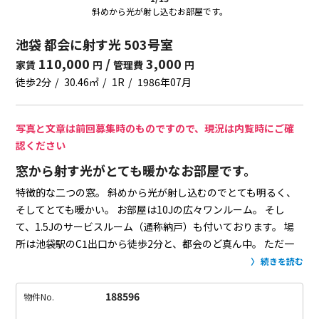
斜めから光が射し込むお部屋です。
池袋 都会に射す光 503号室
110,000
/
3,000
家賃
円
管理費
円
徒歩2分
30.46㎡
1R
1986年07月
写真と文章は前回募集時のものですので、現況は内覧時にご確
認ください
窓から射す光がとても暖かなお部屋です。
特徴的な二つの窓。
斜めから光が射し込むのでとても明るく、
そしてとても暖かい。
お部屋は10Jの広々ワンルーム。
そし
て、1.5Jのサービスルーム（通称納戸）も付いております。
場
所は池袋駅のC1出口から徒歩2分と、都会のど真ん中。
ただ一
つ言っておきたいのが、それゆえに周りは結構なホテル街で
続きを読む
す。
この辺り、気になる方は気になっちゃうと思います。
気に
ならなければ全然平気です。
あと、5階ですがエレベーターは無
188596
物件No.
いので悪しからず。
（1R＋S(サービスルーム)タイプのお部屋と