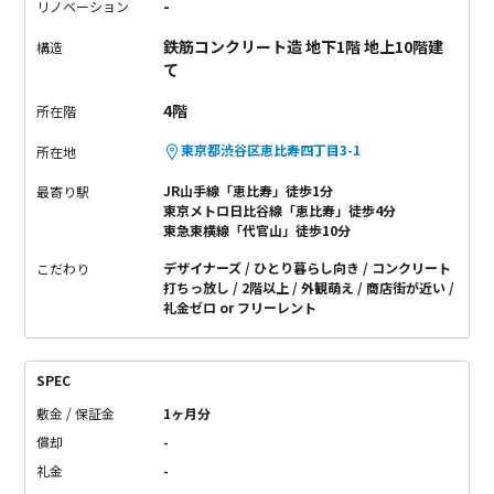
-
リノベーション
鉄筋コンクリート造 地下1階 地上10階建
構造
て
4階
所在階
東京都渋谷区恵比寿四丁目3-1
所在地
JR山手線「恵比寿」徒歩1分
最寄り駅
東京メトロ日比谷線「恵比寿」徒歩4分
東急東横線「代官山」徒歩10分
デザイナーズ
ひとり暮らし向き
コンクリート
こだわり
打ちっ放し
2階以上
外観萌え
商店街が近い
礼金ゼロ or フリーレント
SPEC
敷金 / 保証金
1ヶ月分
償却
-
礼金
-