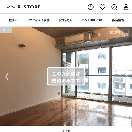
住まい
オフィス
/
店舗
貸す
/
売る
R-STORE
とは
採用情報
FULL
間取り
〈
〉
1/15