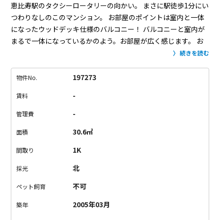
恵比寿駅のタクシーロータリーの向かい。
まさに駅徒歩1分にい
つわりなしのこのマンション。
お部屋のポイントは室内と一体
になったウッドデッキ仕様のバルコニー！
バルコニーと室内が
まるで一体になっているかのよう。お部屋が広く感じます。
お
部屋はスッキリとした形で、家具の配置がらくらく。
北向きで
続きを読む
はありますが、開口面が大きいので均質な光が入ります。
むし
ろ読書などには北向きの光が良いという話は有名ですね。
共用
197273
物件No.
部分のデザインもスタイリッシュ。
いかにもデザイナーズとい
-
賃料
う感じです。
立地が立地なだけに割高であることは否めません
が、立地と設備とお部屋を考えれば妥当でしょう。
恵比寿で高
-
管理費
級マンションに住みたいという方は是非。
30.6㎡
面積
1K
間取り
北
採光
不可
ペット飼育
2005年03月
築年