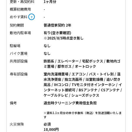
更新・再契約料
1ヶ月分
概算初期費用
-
めやす賃料
-
？
契約期間
普通借家契約 2年
敷地内駐車場
有り(空き要確認)
※2025/8/5時点空き無し
駐輪場
なし
バイク置場
なし
共用部設備
鉄筋系 / エレベーター / 宅配ボックス / 敷地内ゴ
ミ置場 / 都市ガス / オートロック
専有部設備
室内洗濯機置場 / エアコン / バス・トイレ別 / 温
水洗浄便座 / 独立洗面所 / 浴室乾燥機 / 追い焚き
風呂 / IHコンロ / TVモニタ付きインターホン / イ
ンターネット接続可 / BSアンテナ / CSアンテナ /
ケーブルテレビ / シューズボックス
備考
退去時クリーニング費用借主負担
※賃料1.1ヶ月分の仲介手数料（税込）を別途頂戴いたしま
す
火災保険
必須
18,000円