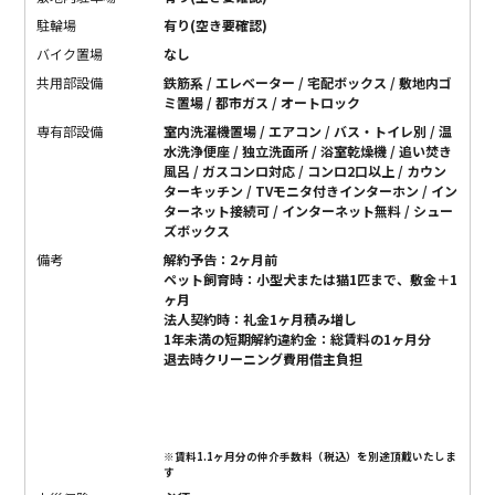
駐輪場
有り(空き要確認)
バイク置場
なし
共用部設備
鉄筋系 / エレベーター / 宅配ボックス / 敷地内ゴ
ミ置場 / 都市ガス / オートロック
専有部設備
室内洗濯機置場 / エアコン / バス・トイレ別 / 温
水洗浄便座 / 独立洗面所 / 浴室乾燥機 / 追い焚き
風呂 / ガスコンロ対応 / コンロ2口以上 / カウン
ターキッチン / TVモニタ付きインターホン / イン
ターネット接続可 / インターネット無料 / シュー
ズボックス
備考
解約予告：2ヶ月前
ペット飼育時：小型犬または猫1匹まで、敷金＋1
ヶ月
法人契約時：礼金1ヶ月積み増し
1年未満の短期解約違約金：総賃料の1ヶ月分
退去時クリーニング費用借主負担
※賃料1.1ヶ月分の仲介手数料（税込）を別途頂戴いたしま
す