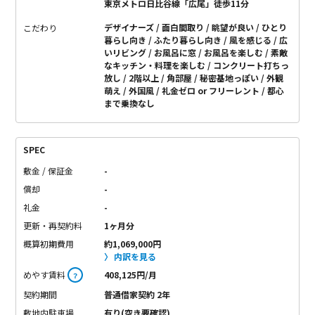
東京メトロ日比谷線「広尾」徒歩11分
デザイナーズ
面白間取り
眺望が良い
ひとり
こだわり
暮らし向き
ふたり暮らし向き
風を感じる
広
いリビング
お風呂に窓
お風呂を楽しむ
素敵
なキッチン・料理を楽しむ
コンクリート打ちっ
放し
2階以上
角部屋
秘密基地っぽい
外観
萌え
外国風
礼金ゼロ or フリーレント
都心
まで乗換なし
SPEC
敷金 / 保証金
-
償却
-
礼金
-
更新・再契約料
1ヶ月分
概算初期費用
約1,069,000円
内訳を見る
めやす賃料
408,125円/月
？
契約期間
普通借家契約 2年
敷地内駐車場
有り(空き要確認)