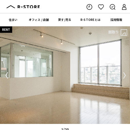
住まい
オフィス
/
店舗
貸す
/
売る
R-STORE
とは
採用情報
RENT
間取り
〈
〉
1/20