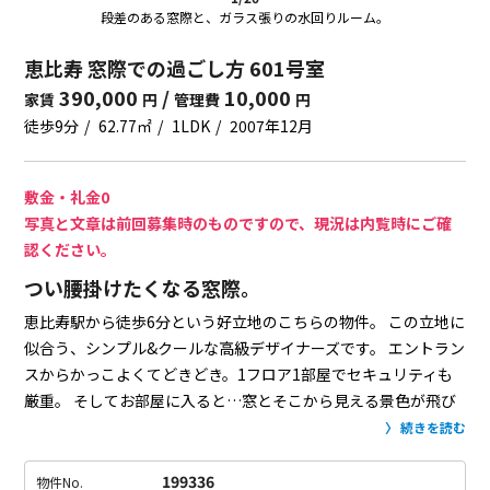
段差のある窓際と、ガラス張りの水回りルーム。
恵比寿 窓際での過ごし方 601号室
390,000
/
10,000
家賃
円
管理費
円
徒歩9分
62.77㎡
1LDK
2007年12月
敷金・礼金0
写真と文章は前回募集時のものですので、現況は内覧時にご確
認ください。
つい腰掛けたくなる窓際。
恵比寿駅から徒歩6分という好立地のこちらの物件。
この立地に
似合う、シンプル&クールな高級デザイナーズです。
エントラン
スからかっこよくてどきどき。1フロア1部屋でセキュリティも
厳重。
そしてお部屋に入ると…窓とそこから見える景色が飛び
込んできました。
誘われるようにバルコニーへ。この眺望、な
続きを読む
んとも贅沢です。
窓際に段差があり、つい腰掛けたくなる。
ベ
ンチのような使い方でもよし、植物など飾ってもよし。
そして
199336
物件No.