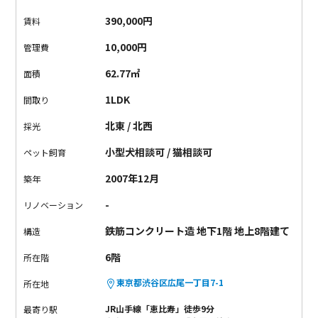
オシャレ過ぎるのが、ガラス張りのバスルームと、
高級感が溢
390,000円
賃料
れている大きなカウンターキッチン。
どの角度からお部屋を見
ても、うっとりしてしまいます。
大通りからも入った立地なの
10,000円
管理費
で落ち着いて静かな雰囲気。
真下にはお墓が見えますが、、
お
62.77㎡
面積
部屋から見えるわけではないのでそんなに気にならない人には
問題なさそう。
恵比寿で恵比寿らしいスタイリッシュな暮らし
1LDK
間取り
をどうぞ。
北東 / 北西
採光
小型犬相談可 / 猫相談可
ペット飼育
2007年12月
築年
-
リノベーション
鉄筋コンクリート造 地下1階 地上8階建て
構造
6階
所在階
東京都渋谷区広尾一丁目7-1
所在地
JR山手線「恵比寿」徒歩9分
最寄り駅