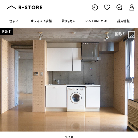
住まい
オフィス
/
店舗
貸す
/
売る
R-STORE
とは
採用情報
RENT
間取り
〈
〉
1/15