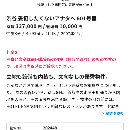
洗練された雰囲気に背筋が伸びます
渋谷 妥協したくないアナタへ 601号室
337,000
/
10,000
家賃
円
管理費
円
徒歩8分
49.93㎡
1LDK
2007年04月
礼金0
写真と文章は前回募集時の別室（類似間取り）のものですの
で、現況は内覧時にご確認ください。
立地も設備も内装も、文句なしの優秀物件。
こんなところで暮らしたい！という完璧なお部屋を見つけまし
た。
あの渋谷駅から、徒歩8分。
首都高の走る玉川通りから路
地を入ると、その喧噪を忘れる静けさ…
物件の目の前には、
HOTEL EMANONという素敵なレストランがあります。
他にも
周辺には小洒落たお店が数多くあり、桜丘町のレベルの高さが
続きを読む
伺えます。
コンクリート打ちっぱなしのクールな外観とは裏腹
に、お部屋はマイルドな印象。
いや、確かにコンクリート打ち
202448
物件No.