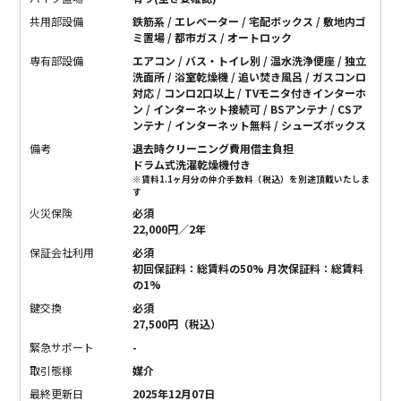
共用部設備
鉄筋系 / エレベーター / 宅配ボックス / 敷地内ゴ
ミ置場 / 都市ガス / オートロック
専有部設備
エアコン / バス・トイレ別 / 温水洗浄便座 / 独立
洗面所 / 浴室乾燥機 / 追い焚き風呂 / ガスコンロ
対応 / コンロ2口以上 / TVモニタ付きインターホ
ン / インターネット接続可 / BSアンテナ / CSア
ンテナ / インターネット無料 / シューズボックス
備考
退去時クリーニング費用借主負担
ドラム式洗濯乾燥機付き
※賃料1.1ヶ月分の仲介手数料（税込）を別途頂戴いたしま
す
火災保険
必須
22,000円／2年
保証会社利用
必須
初回保証料：総賃料の50% 月次保証料：総賃料
の1%
鍵交換
必須
27,500円（税込）
緊急サポート
-
取引態様
媒介
最終更新日
2025年12月07日