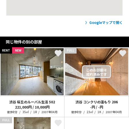
Googleマップで開く
同じ物件の別の部屋
RENT
NEW
FULL
渋谷 桜丘のルーバル生活
502
渋谷 コンクリの温もり
206
221,000円 / 10,000円
-円 / -円
徒歩8分
35㎡
1R
2007年04月
徒歩8分
23㎡
1K
2007年04月
FULL