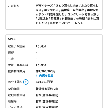
デザイナーズ
ひとり暮らし向き
ふたり暮らし
こだわり
向き
風を感じる
無垢床・自然素材
素敵なキ
ッチン・料理を楽しむ
コンクリート打ちっ放し
2階以上
角部屋
外観萌え
始発駅
静かに暮
らしたい
礼金ゼロ or フリーレント
SPEC
敷金 / 保証金
1ヶ月分
償却
-
礼金
-
更新・再契約料
1ヶ月分
概算初期費用
約1,268,200円
内訳を見る
めやす賃料
354,021円/月
？
契約期間
普通借家契約 2年
敷地内駐車場
有り(空き要確認)
駐輪場
有り(空き要確認)
バイク置場
有り(空き要確認)