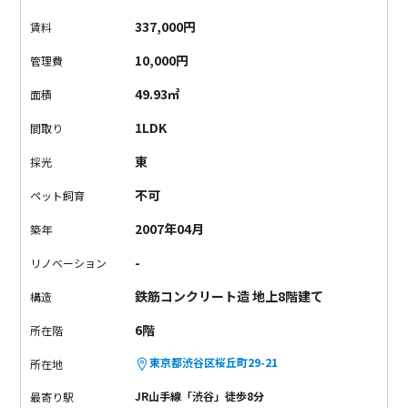
っぱなしなんですけど、
壁の音響パネルのような木の感じだっ
337,000円
賃料
たり、
柔らかな色味のフローリングに射し込む日差しだった
り、
合わさっていい雰囲気が生まれている気がします。
バルコ
10,000円
管理費
ニーは少し狭いですが、洗濯を干す場所もきちんとアリ。
ベッ
49.93㎡
面積
ドルームからは緑も見えて、なかなかいい眺め。
抜け感もあっ
て空も広々見渡せます。
ここが渋谷であることを、忘れる瞬
1LDK
間取り
間…
各設備も文句なし。
なんと、洗濯機はキッチン下に備え付
東
採光
けであるため持ち込み不要です！
リビングダイニングもベッド
ルームも広々ゆったり。
探せど探せど欠点が見つからない優秀
不可
ペット飼育
物件です。
その分、お家賃にはしっかり反映されておりますが
2007年04月
築年
... この環境には変えられない気がします。
一度、見に来て損な
しです。
-
リノベーション
鉄筋コンクリート造 地上8階建て
構造
6階
所在階
東京都渋谷区桜丘町29-21
所在地
JR山手線「渋谷」徒歩8分
最寄り駅