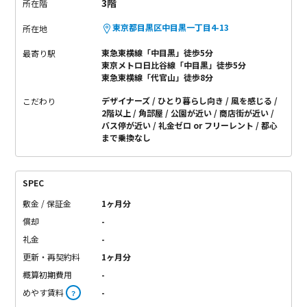
3階
所在階
けるのではないでしょうか。
次に、高速インターネット
『NURO光』利用料無料！
勉強、仕事、映画、ゲームなど、私
東京都目黒区中目黒一丁目4-13
所在地
達の生活に欠かせないインターネット環境。
複数端末を同時に
東急東横線「中目黒」徒歩5分
最寄り駅
使用してOKなのも助かります。
さらに、さらに、マルチファン
東京メトロ日比谷線「中目黒」徒歩5分
クションライトを採用！
様々なスマートホーム機能を搭載して
東急東横線「代官山」徒歩8分
います。
エアコンなどの家電を外出先から遠隔操作できたり、
デザイナーズ
ひとり暮らし向き
風を感じる
こだわり
人の動きを感知して警告音やメール通知を行ってくれたりする
2階以上
角部屋
公園が近い
商店街が近い
バス停が近い
礼金ゼロ or フリーレント
都心
優れもの。
最先端で快適な暮らしをお求めの方、いかがでしょ
まで乗換なし
うか。
SPEC
敷金 / 保証金
1ヶ月分
償却
-
礼金
-
更新・再契約料
1ヶ月分
概算初期費用
-
めやす賃料
-
？