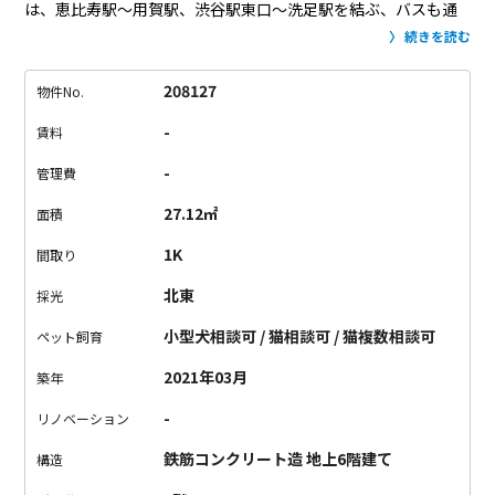
は、恵比寿駅～用賀駅、渋谷駅東口～洗足駅を結ぶ、バスも通
っています。
お部屋は、1K間取り。
1Kの魅力は、“居間”と“水
続きを読む
回りなどの機能的空間”が線引きされているところ。
在宅ワーク
の方が増えた昨今、ビデオチャットサービスを使った会議も多
208127
物件No.
いはず。
背景に鍋など生活感溢れるものが映るよりも、すっき
-
賃料
りとしていた方が印象は良いですよね。
ブルーグレーのアクセ
ントクロスをぜひ背景に！
キッチンは、ややコンパクトです
-
管理費
が、作業スペースは確保されています。
効率よくお料理する術
27.12㎡
面積
が身に付きそう。
居間、トイレ、独立洗面台、玄関。収納が至
るところにあります。
ごちゃごちゃしているのが苦手で、すっ
1K
間取り
きりしまっておきたい派には、高ポイント。
クローゼット左隣
北東
採光
には、本や趣味のグッズを収納するのに良さそうなシェルフ。
シェルフいちばん下は、デスクになっています…！
デスクに
小型犬相談可 / 猫相談可 / 猫複数相談可
ペット飼育
は、コードを通せるよう穴が開いています。
近くの壁にダブル
2021年03月
築年
コンセントがあるので、照明とPCなど、使える予感！
こちらの
物件の魅力はこれだけではありません…！
まず、スマートフォ
-
リノベーション
ンで鍵を操作できる、キュリオロックを採用！
オートロック機
鉄筋コンクリート造 地上6階建て
能、遠隔で鍵の操作ができるので、閉め忘れの心配がありませ
構造
ん。
セキュリティ面を気にされている方には、安心していただ