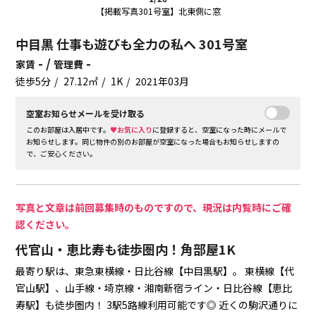
【掲載写真301号室】北東側に窓
中目黒 仕事も遊びも全力の私へ 301号室
- /
-
家賃
管理費
徒歩5分
27.12㎡
1K
2021年03月
空室お知らせメールを受け取る
このお部屋は入居中です。
♥お気に入り
に登録すると、空室になった時にメールで
お知らせします。同じ物件の別のお部屋が空室になった場合もお知らせしますの
で、ご安心ください。
写真と文章は前回募集時のものですので、現況は内覧時にご確
認ください。
代官山・恵比寿も徒歩圏内！角部屋1K
最寄り駅は、東急東横線・日比谷線【中目黒駅】。
東横線【代
官山駅】、山手線・埼京線・湘南新宿ライン・日比谷線【恵比
寿駅】も徒歩圏内！
3駅5路線利用可能です◎
近くの駒沢通りに