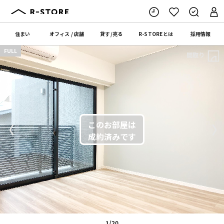
住まい
オフィス
/
店舗
貸す
/
売る
R-STORE
とは
採用情報
FULL
間取り
〈
〉
1/20