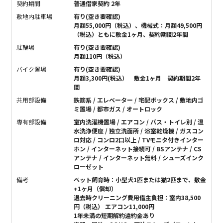
契約期間
普通借家契約 2年
敷地内駐車場
有り(空き要確認)
月額55,000円（税込）、機械式：月額49,500円
（税込）ともに敷金1ヶ月、契約期間2年間
駐輪場
有り(空き要確認)
月額110円（税込）
バイク置場
有り(空き要確認)
月額3,300円(税込） 敷金1ヶ月 契約期間2年
間
共用部設備
鉄筋系 / エレベーター / 宅配ボックス / 敷地内ゴ
ミ置場 / 都市ガス / オートロック
専有部設備
室内洗濯機置場 / エアコン / バス・トイレ別 / 温
水洗浄便座 / 独立洗面所 / 浴室乾燥機 / ガスコン
ロ対応 / コンロ2口以上 / TVモニタ付きインター
ホン / インターネット接続可 / BSアンテナ / CS
アンテナ / インターネット無料 / シューズインク
ローゼット
備考
ペット飼育時：小型犬1匹または猫2匹まで、敷金
+1ヶ月（償却）
退去時クリーニング費用借主負担：室内38,500
円（税込） エアコン11,000円
1年未満の短期解約違約金あり