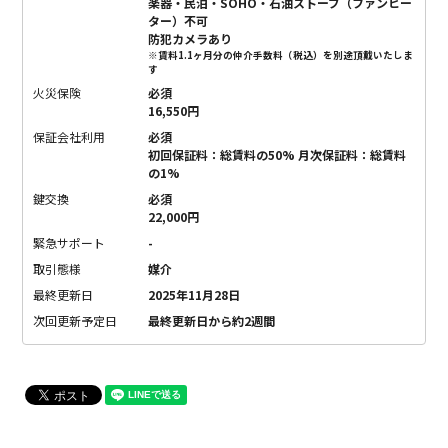
楽器・民泊・SOHO・石油ストーブ（ファンヒー
ター）不可
防犯カメラあり
※賃料1.1ヶ月分の仲介手数料（税込）を別途頂戴いたしま
す
火災保険
必須
16,550円
保証会社利用
必須
初回保証料：総賃料の50% 月次保証料：総賃料
の1%
鍵交換
必須
22,000円
緊急サポート
-
取引態様
媒介
最終更新日
2025年11月28日
次回更新予定日
最終更新日から約2週間