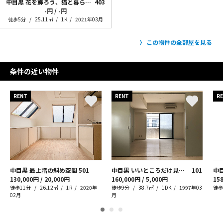
中目黒 花を飾ろう、猫と暮らそう。
403
-円 / -円
徒歩5分
25.11㎡
1K
2021年03月
この物件の全部屋を見る
条件の近い物件
RENT
RENT
R
中目黒 最上階の斜め空間
501
中目黒 いいところだけ見せたいの
101
130,000円 / 20,000円
160,000円 / 5,000円
158
徒歩11分
26.12㎡
1R
2020年
徒歩9分
38.7㎡
1DK
1997年03
徒歩
02月
月