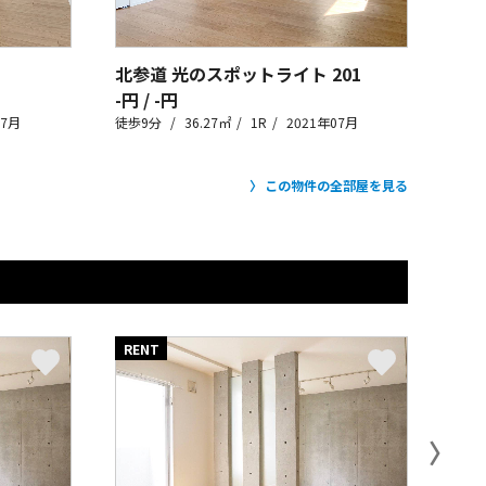
北参道 光のスポットライト
201
-円 / -円
07月
徒歩9分
36.27㎡
1R
2021年07月
この物件の全部屋を見る
RENT
RE
〉