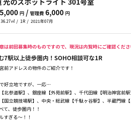
 光のスポットライト 301号室
5,000
/
6,000
円
管理費
円
36.27㎡
1R
2021年07月
章は前回募集時のものですので、現況は内覧時にご確認くださ
む7駅以上徒歩圏内！SOHO相談可な1R
宮前アドレスの物件のご紹介です！
で好立地ですが、一応…
【北参道駅】、銀座線【外苑前駅】、千代田線【明治神宮前駅
【国立競技場駅】、中央・総武線【千駄ヶ谷駅】、半蔵門線【
べて、徒歩圏内！！
ルすぎる～！！