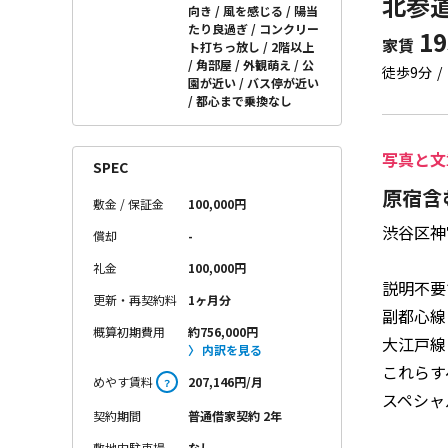
北参道
向き
風を感じる
陽当
たり良過ぎ
コンクリー
19
家賃
ト打ちっ放し
2階以上
角部屋
外観萌え
公
徒歩9分
園が近い
バス停が近い
都心まで乗換なし
写真と文
SPEC
原宿含
敷金 / 保証金
100,000円
渋谷区神
償却
-
礼金
100,000円
説明不要
更新・再契約料
1ヶ月分
副都心線
概算初期費用
約756,000円
大江戸線
内訳を見る
これらす
めやす賃料
207,146円/月
？
スペシャ
契約期間
普通借家契約 2年
敷地内駐車場
なし