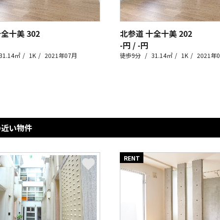
十全十美
302
北参道 十全十美
202
-円 / -円
31.14㎡
1K
2021年07月
徒歩9分
31.14㎡
1K
2021年
の近い物件
RENT