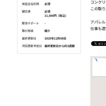
コンクリ
保証会社利用
必須
この取り
鍵交換
必須
11,000円（税込）
アパレル
緊急サポート
-
仕事も遊
取引態様
媒介
最終更新日
2025年12月08日
次回更新予定日
最終更新日から約2週間