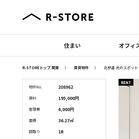
住まい
オフィ
R-STOREトップ 関東
賃貸物件
北参道 光のスポットラ
RENT
208962
物件No.
195,000円
賃料
6,000円
管理費
36.27㎡
面積
1R
間取り