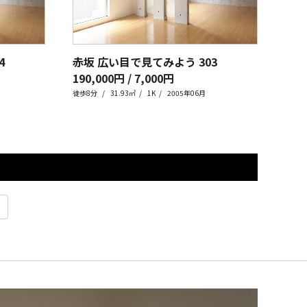
4
赤坂 広い目で見てみよう
303
表参
190,000円 / 7,000円
173
徒歩8分
31.93㎡
1K
2005年06月
徒歩1