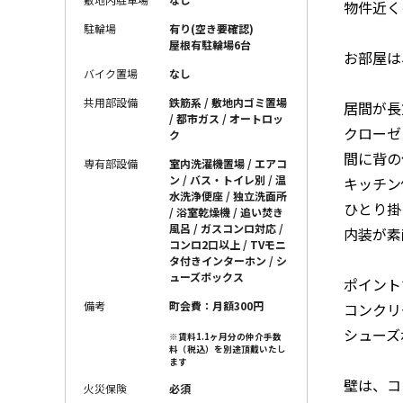
物件近く
駐輪場
有り(空き要確認)
屋根有駐輪場6台
お部屋は
バイク置場
なし
共用部設備
鉄筋系 / 敷地内ゴミ置場
居間が長
/ 都市ガス / オートロッ
クローゼ
ク
間に背の
専有部設備
室内洗濯機置場 / エアコ
ン / バス・トイレ別 / 温
キッチン
水洗浄便座 / 独立洗面所
ひとり掛
/ 浴室乾燥機 / 追い焚き
風呂 / ガスコンロ対応 /
内装が素
コンロ2口以上 / TVモニ
タ付きインターホン / シ
ューズボックス
ポイント
備考
町会費：月額300円
コンクリ
シューズ
※賃料1.1ヶ月分の仲介手数
料（税込）を別途頂戴いたし
ます
壁は、コ
火災保険
必須