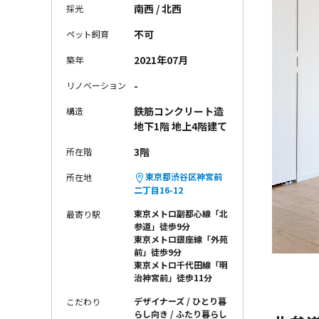
南西 / 北西
採光
不可
ペット飼育
〈
2021年07月
築年
-
リノベーション
鉄筋コンクリート造
構造
地下1階 地上4階建て
3階
所在階
東京都渋谷区神宮前
所在地
二丁目16-12
東京メトロ副都心線「北
最寄り駅
参道」徒歩9分
東京メトロ銀座線「外苑
前」徒歩9分
東京メトロ千代田線「明
治神宮前」徒歩11分
デザイナーズ
ひとり暮
こだわり
らし向き
ふたり暮らし