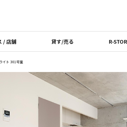
ス
/
店舗
貸す
/
売る
R-STO
イト 301号室