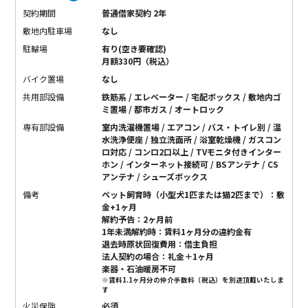
契約期間
普通借家契約 2年
敷地内駐車場
なし
駐輪場
有り(空き要確認)
月額330円（税込）
バイク置場
なし
共用部設備
鉄筋系 / エレベーター / 宅配ボックス / 敷地内ゴ
ミ置場 / 都市ガス / オートロック
専有部設備
室内洗濯機置場 / エアコン / バス・トイレ別 / 温
水洗浄便座 / 独立洗面所 / 浴室乾燥機 / ガスコン
ロ対応 / コンロ2口以上 / TVモニタ付きインター
ホン / インターネット接続可 / BSアンテナ / CS
アンテナ / シューズボックス
備考
ペット飼育時（小型犬1匹または猫2匹まで）：敷
金+1ヶ月
解約予告：2ヶ月前
1年未満解約時：賃料1ヶ月分の違約金有
退去時原状回復費用：借主負担
法人契約の場合：礼金＋1ヶ月
楽器・石油暖房不可
※賃料1.1ヶ月分の仲介手数料（税込）を別途頂戴いたしま
す
火災保険
必須