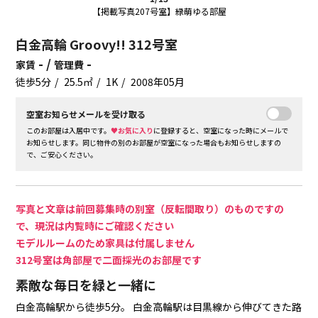
【掲載写真207号室】緑萌ゆる部屋
白金高輪 Groovy!! 312号室
- /
-
家賃
管理費
徒歩5分
25.5㎡
1K
2008年05月
空室お知らせメールを受け取る
このお部屋は入居中です。
♥お気に入り
に登録すると、空室になった時にメールで
お知らせします。同じ物件の別のお部屋が空室になった場合もお知らせしますの
で、ご安心ください。
写真と文章は前回募集時の別室（反転間取り）のものですの
で、現況は内覧時にご確認ください
モデルルームのため家具は付属しません
312号室は角部屋で二面採光のお部屋です
素敵な毎日を緑と一緒に
白金高輪駅から徒歩5分。
白金高輪駅は目黒線から伸びてきた路