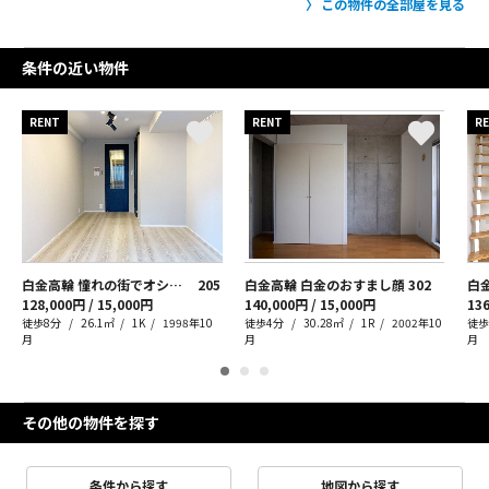
この物件の全部屋を見る
条件の近い物件
RENT
RENT
R
白金高輪 憧れの街でオシャレに暮らす
205
白金高輪 白金のおすまし顔
302
128,000円 / 15,000円
140,000円 / 15,000円
136
徒歩8分
26.1㎡
1K
1998年10
徒歩4分
30.28㎡
1R
2002年10
徒歩
月
月
月
その他の物件を探す
条件から探す
地図から探す