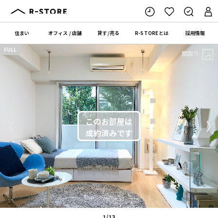
住まい
オフィス
/
店舗
貸す
/
売る
R-STORE
とは
採用情報
FULL
間取り
〈
〉
1/13