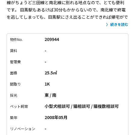
線がちょうど三田線と南北線に別れる地点なので、とても便利
です。
目黒駅もあるけば30分もかからないので、南北線で終電
を逃してしまっても、目黒駅にさえ出ることができれば帰宅がで
きる好立地。
そんな場所の公園の隣に白と緑が美しい部屋を発
続きを読む
見しました。
公園の隣だけあって、窓のすぐそばに緑を望むこ
とができて、なんとも気持ちのいい空間に仕上がっています。
209944
物件No.
間取りはとてもシンプルな1Kタイプですので、使い勝手は抜
-
賃料
群。
モデルルームとして家具を配置しておりますが、ベッドも
デスクも余裕でおけてしまいます。
収納は比較的ゆったりとし
-
管理費
た広さがあるので、多少のものはカバーできます。
それでも、
25.5㎡
面積
はみ出そうだな、という人はデスクが置いてあるあたりにハン
ガーラックをプラスしてみてはいかがでしょうか。
白金高輪で
1K
間取り
始めるGroovy!!な暮らしはいかがでしょか。
東 / 南
採光
小型犬相談可 / 猫相談可 / 猫複数相談可
ペット飼育
2008年05月
築年
-
リノベーション