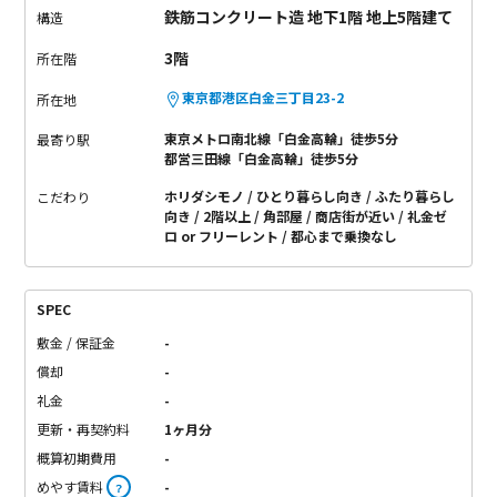
鉄筋コンクリート造 地下1階 地上5階建て
構造
3階
所在階
東京都港区白金三丁目23-2
所在地
東京メトロ南北線「白金高輪」徒歩5分
最寄り駅
都営三田線「白金高輪」徒歩5分
ホリダシモノ
ひとり暮らし向き
ふたり暮らし
こだわり
向き
2階以上
角部屋
商店街が近い
礼金ゼ
ロ or フリーレント
都心まで乗換なし
SPEC
敷金 / 保証金
-
償却
-
礼金
-
更新・再契約料
1ヶ月分
概算初期費用
-
めやす賃料
-
？