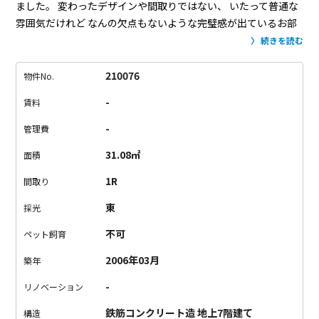
ました。
変わったデザインや間取りではない、
いたって普通な
雰囲気だけれど
なんの欠点もないような完璧感が出ているお部
屋に
できる女が連想されたんだと思います。
でも本当にお仕事
続きを読む
バリバリに頑張っているかっこいい女性が
住んでるのちょっと
想像できちゃいます！笑
（女性に限らず男性もですが！）
この
210076
物件No.
ドーンと一面大きな窓が印象的で
元々広めワンルームだけれど
-
賃料
さらに開放的で
思った以上に広く感じました。
できる女（男）
ハウスに住みたい方、
お問い合わせお待ちしております！
-
管理費
31.08㎡
面積
1R
間取り
東
採光
不可
ペット飼育
2006年03月
築年
-
リノベーション
鉄筋コンクリート造 地上7階建て
構造