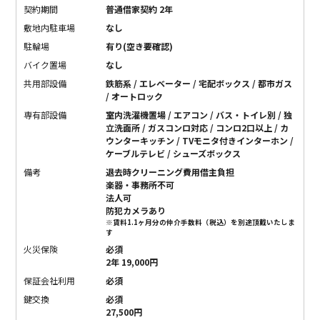
契約期間
普通借家契約 2年
敷地内駐車場
なし
駐輪場
有り(空き要確認)
バイク置場
なし
共用部設備
鉄筋系 / エレベーター / 宅配ボックス / 都市ガス
/ オートロック
専有部設備
室内洗濯機置場 / エアコン / バス・トイレ別 / 独
立洗面所 / ガスコンロ対応 / コンロ2口以上 / カ
ウンターキッチン / TVモニタ付きインターホン /
ケーブルテレビ / シューズボックス
備考
退去時クリーニング費用借主負担
楽器・事務所不可
法人可
防犯カメラあり
※賃料1.1ヶ月分の仲介手数料（税込）を別途頂戴いたしま
す
火災保険
必須
2年 19,000円
保証会社利用
必須
鍵交換
必須
27,500円