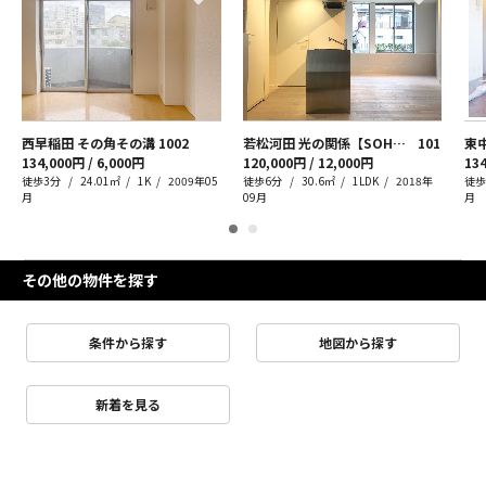
西早稲田 その角その溝
1002
若松河田 光の関係【SOHO・事務所可】
101
134,000円 / 6,000円
120,000円 / 12,000円
134
徒歩3分
24.01㎡
1K
2009年05
徒歩6分
30.6㎡
1LDK
2018年
徒歩
月
09月
月
その他の物件を探す
条件から探す
地図から探す
新着を見る