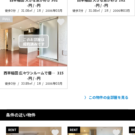
-円 / -円
-円 / -円
徒歩3分
31.08㎡
1R
2006年03月
徒歩3分
31.08㎡
1R
2006年03月
FULL
西早稲田 広々ワンルームで優雅な暮らし
315
-円 / -円
徒歩3分
33.89㎡
1R
2006年03月
この物件の全部屋を見る
条件の近い物件
RENT
RENT
R