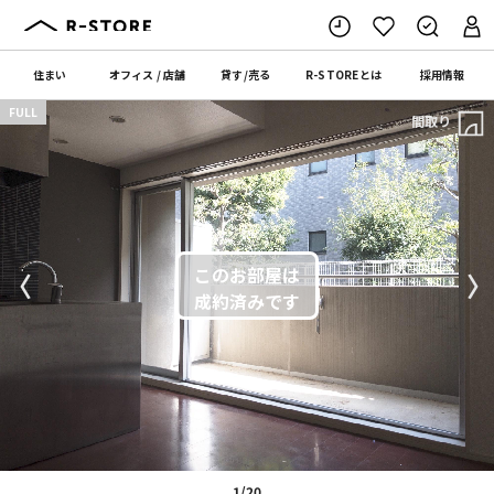
住まい
オフィス
/
店舗
貸す
/
売る
R-STORE
とは
採用情報
FULL
間取り
〈
〉
1/20