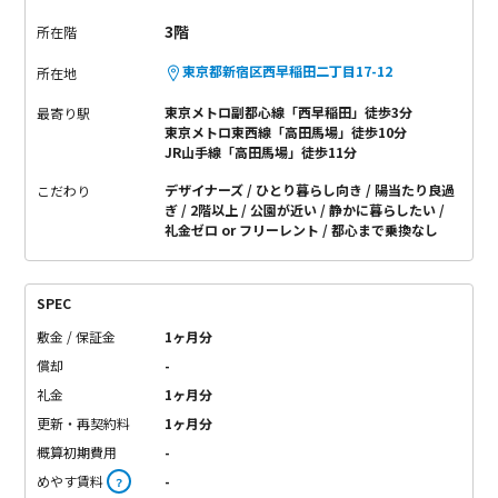
3階
所在階
東京都新宿区西早稲田二丁目17-12
所在地
東京メトロ副都心線「西早稲田」徒歩3分
最寄り駅
東京メトロ東西線「高田馬場」徒歩10分
JR山手線「高田馬場」徒歩11分
デザイナーズ
ひとり暮らし向き
陽当たり良過
こだわり
ぎ
2階以上
公園が近い
静かに暮らしたい
礼金ゼロ or フリーレント
都心まで乗換なし
SPEC
敷金 / 保証金
1ヶ月分
償却
-
礼金
1ヶ月分
更新・再契約料
1ヶ月分
概算初期費用
-
めやす賃料
-
？