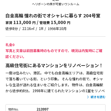
ヘリボーンの床が可愛いワンルーム
白金高輪 憧れの街でオシャレに暮らす 204号室
113,000
/
15,000
家賃
円
管理費
円
徒歩8分
22.16㎡
1R
1998年10月
礼金0
写真と文章は前回募集時のものですので、現況は内覧時にご確
認ください。
高級住宅街にあるマンションをリノベーション！
一度は住みたい、港区。
中でも白金高輪エリアは、高級住宅街
で落ち着いている街、という印象。
そんな憧れの街で、オシャ
レな生活が送れる住まいをご紹介します。
物件は、白金高輪駅
から徒歩約8分。
1998年に建てられたマンションの1室をリノベ
ーションし、オシャレなお部屋に大変身を遂げました。
お部屋
続きを読む
は、ヘリボーンの床がとっても可愛いワンルーム。
グレーと木
材で統一された空間に、キッチンのグリーンタイルが差し色に
213997
物件No.