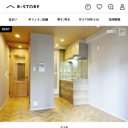
住まい
オフィス
/
店舗
貸す
/
売る
R-STORE
とは
採用情報
RENT
間取り
〈
〉
1/18