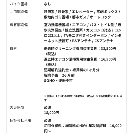
バイク置場
なし
共用部設備
鉄筋系 / 鉄骨系 / エレベーター / 宅配ボックス /
敷地内ゴミ置場 / 都市ガス / オートロック
専有部設備
室内洗濯機置場 / エアコン / バス・トイレ別 / 温
水洗浄便座 / 独立洗面所 / ガスコンロ対応 / コン
ロ2口以上 / TVモニタ付きインターホン / インタ
ーネット接続可 / BSアンテナ / CSアンテナ
備考
退去時クリーニング費用借主負担：38,500円
（税込）
退去時エアコン清掃費用借主負担：16,500円
（税込）
短期解約違約金：総賃料の1ヶ月分
解約予告：2ヶ月前
SOHO・楽器不可
※賃料1.1ヶ月分の仲介手数料（税込）を別途頂戴いたしま
す
火災保険
必須
18,000円
保証会社利用
必須
初回保証料：総賃料の40% 年次保証料：10,000
円〜