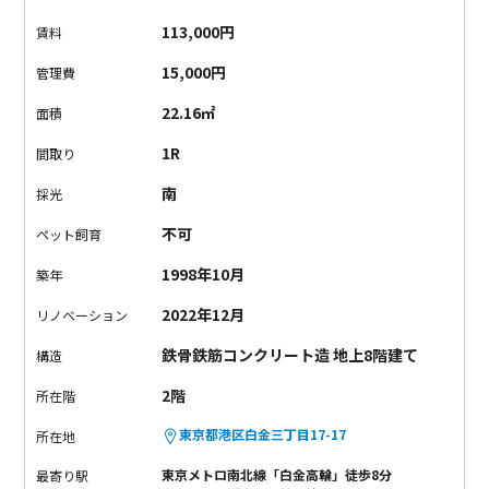
なった素敵なお部屋です。
水回りがバラバラと配置された珍し
113,000円
賃料
い間取りですが、
上手く隙間にフィットされていて、お部屋を
スッキリと見せてくれます。
コンパクトですが、設備が充実し
15,000円
管理費
ているから快適に暮らせますよ。
港区でオシャレな暮らしを送
22.16㎡
面積
りませんか？
1R
間取り
南
採光
不可
ペット飼育
1998年10月
築年
2022年12月
リノベーション
鉄骨鉄筋コンクリート造 地上8階建て
構造
2階
所在階
東京都港区白金三丁目17-17
所在地
東京メトロ南北線「白金高輪」徒歩8分
最寄り駅