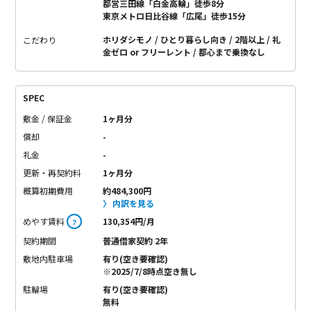
都営三田線「白金高輪」徒歩8分
東京メトロ日比谷線「広尾」徒歩15分
ホリダシモノ
ひとり暮らし向き
2階以上
礼
こだわり
金ゼロ or フリーレント
都心まで乗換なし
SPEC
敷金 / 保証金
1ヶ月分
償却
-
礼金
-
更新・再契約料
1ヶ月分
概算初期費用
約484,300円
内訳を見る
めやす賃料
130,354円/月
？
契約期間
普通借家契約 2年
敷地内駐車場
有り(空き要確認)
※2025/7/8時点空き無し
駐輪場
有り(空き要確認)
無料