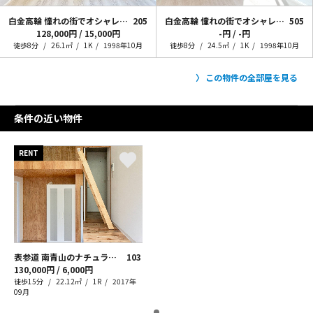
白金高輪 憧れの街でオシャレに暮らす
205
白金高輪 憧れの街でオシャレに暮らす
505
128,000円 / 15,000円
-円 / -円
徒歩8分
26.1㎡
1K
1998年10月
徒歩8分
24.5㎡
1K
1998年10月
この物件の全部屋を見る
条件の近い物件
RENT
表参道 南青山のナチュラリスト
103
130,000円 / 6,000円
徒歩15分
22.12㎡
1R
2017年
09月