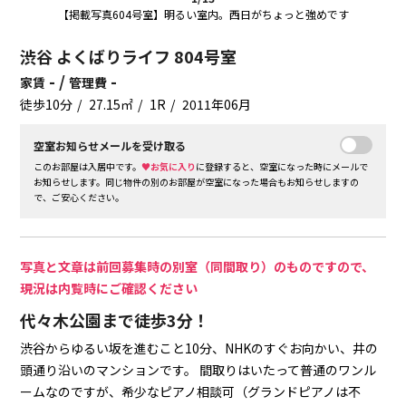
【掲載写真604号室】明るい室内。西日がちょっと強めです
渋谷 よくばりライフ 804号室
- /
-
家賃
管理費
徒歩10分
27.15㎡
1R
2011年06月
空室お知らせメールを受け取る
このお部屋は入居中です。
♥お気に入り
に登録すると、空室になった時にメールで
お知らせします。同じ物件の別のお部屋が空室になった場合もお知らせしますの
で、ご安心ください。
写真と文章は前回募集時の別室（同間取り）のものですので、
現況は内覧時にご確認ください
代々木公園まで徒歩3分！
渋谷からゆるい坂を進むこと10分、NHKのすぐお向かい、井の
頭通り沿いのマンションです。
間取りはいたって普通のワンル
ームなのですが、希少なピアノ相談可（グランドピアノは不