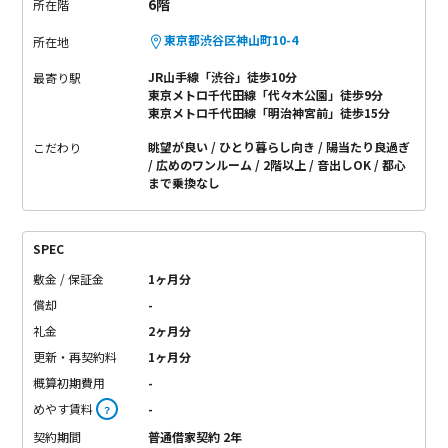
6階
所在階
東京都渋谷区神山町10-4
所在地
JR山手線「渋谷」徒歩10分
最寄り駅
東京メトロ千代田線「代々木公園」徒歩9分
東京メトロ千代田線「明治神宮前」徒歩15分
眺望が良い
ひとり暮らし向き
陽当たり良過ぎ
こだわり
広めのワンルーム
2階以上
音出しOK
都心
まで乗換なし
SPEC
敷金 / 保証金
1ヶ月分
償却
-
礼金
2ヶ月分
更新・再契約料
1ヶ月分
概算初期費用
-
めやす賃料
-
？
契約期間
普通借家契約 2年