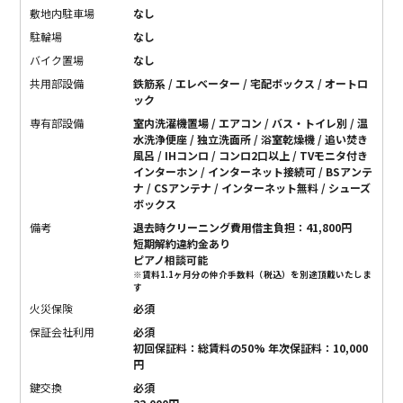
敷地内駐車場
なし
駐輪場
なし
バイク置場
なし
共用部設備
鉄筋系 / エレベーター / 宅配ボックス / オートロ
ック
専有部設備
室内洗濯機置場 / エアコン / バス・トイレ別 / 温
水洗浄便座 / 独立洗面所 / 浴室乾燥機 / 追い焚き
風呂 / IHコンロ / コンロ2口以上 / TVモニタ付き
インターホン / インターネット接続可 / BSアンテ
ナ / CSアンテナ / インターネット無料 / シューズ
ボックス
備考
退去時クリーニング費用借主負担：41,800円
短期解約違約金あり
ピアノ相談可能
※賃料1.1ヶ月分の仲介手数料（税込）を別途頂戴いたしま
す
火災保険
必須
保証会社利用
必須
初回保証料：総賃料の50% 年次保証料：10,000
円
鍵交換
必須