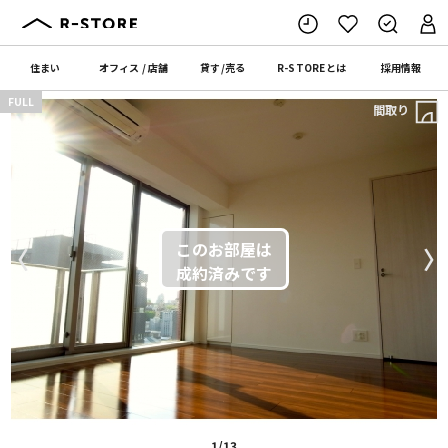
住まい
オフィス
/
店舗
貸す
/
売る
R-STORE
とは
採用情報
FULL
間取り
〈
〉
1/13