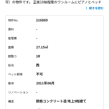
可）の物件です。
正直10帖程度のワンルームにピアノとベッド
を入れるとあまり余裕はありませんが、渋谷の街を見下ろしな
続きを読む
がら
ピアノの演奏をするなんて、なんだか素敵。
お部屋のバル
コニーからは、bunkamuraや東急など、渋谷の街が一望できま
216869
物件No.
す。
代々木公園もすぐ近くにあり、朝のジョギングやお散歩も
-
賃料
気軽に始められそうです。
一人暮らしには十分な収納があるの
で、その分お部屋を広く使えます。
白で統一された室内と水周
-
管理費
りは清潔で快適です。
ただし、トイレは個室ではなく、脱衣所
27.15㎡
面積
内にあります。
独立洗面台とトイレが向かい合っている形なの
で、気になる方は確認を。
都心ならではの便利さと緑のある暮
1R
間取り
らし、両方をかなえるお部屋。
都会と自然の狭間で満ち足りた
西
採光
よくばりライフ始めませんか。
不可
ペット飼育
2011年06月
築年
-
リノベーション
鉄筋コンクリート造 地上9階建て
構造