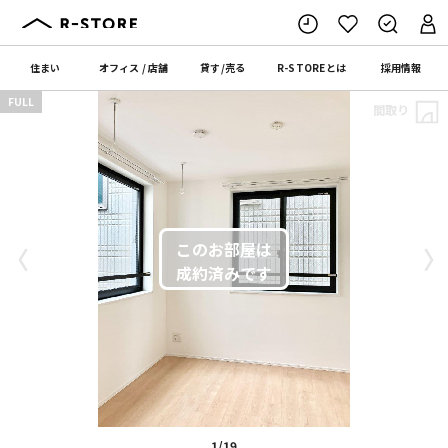
住まい
オフィス
/
店舗
貸す
/
売る
R-STORE
とは
採用情報
FULL
間取り
〈
〉
1/19