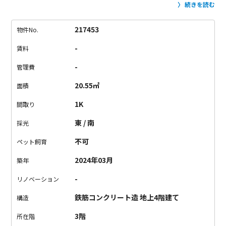
3タイプの間取りですが、全室コンパクトな1Kです。
3号室タイ
続きを読む
プは、縦長間取り。
唯一2面採光で、南と東から光の入る明るい
お部屋です。
コンパクトでありながらも、水回りはそれぞれが
217453
物件No.
独立していて使いやすい。
収納は少ないので、断捨離してから
-
賃料
のお引越しがベストです。
物件からスーパーが少し離れている
のが難点ですが、
近くにはカフェやパン屋さん、ドーナツ屋さ
-
管理費
ん、カレー屋さんが点在し、
落ち着いていてほっとするな、と
20.55㎡
面積
いう印象でした。
ご内覧の際は、辺りを散策してみて下さい
ね。
1K
間取り
東 / 南
採光
不可
ペット飼育
2024年03月
築年
-
リノベーション
鉄筋コンクリート造 地上4階建て
構造
3階
所在階