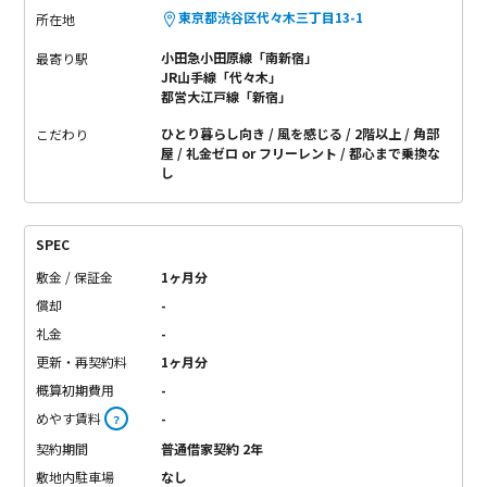
東京都渋谷区代々木三丁目13-1
所在地
小田急小田原線「南新宿」
最寄り駅
JR山手線「代々木」
都営大江戸線「新宿」
ひとり暮らし向き
風を感じる
2階以上
角部
こだわり
屋
礼金ゼロ or フリーレント
都心まで乗換な
し
SPEC
敷金 / 保証金
1ヶ月分
償却
-
礼金
-
更新・再契約料
1ヶ月分
概算初期費用
-
めやす賃料
-
？
契約期間
普通借家契約 2年
敷地内駐車場
なし