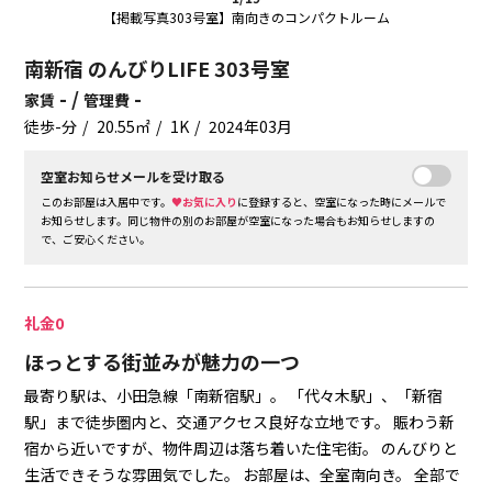
【掲載写真303号室】南向きのコンパクトルーム
南新宿 のんびりLIFE 303号室
- /
-
家賃
管理費
徒歩-分
20.55㎡
1K
2024年03月
空室お知らせメールを受け取る
このお部屋は入居中です。
♥お気に入り
に登録すると、空室になった時にメールで
お知らせします。同じ物件の別のお部屋が空室になった場合もお知らせしますの
で、ご安心ください。
礼金0
ほっとする街並みが魅力の一つ
最寄り駅は、小田急線「南新宿駅」。
「代々木駅」、「新宿
駅」まで徒歩圏内と、交通アクセス良好な立地です。
賑わう新
宿から近いですが、物件周辺は落ち着いた住宅街。
のんびりと
生活できそうな雰囲気でした。
お部屋は、全室南向き。
全部で