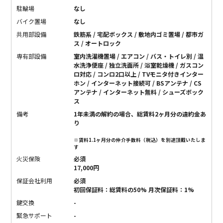
駐輪場
なし
バイク置場
なし
共用部設備
鉄筋系 / 宅配ボックス / 敷地内ゴミ置場 / 都市ガ
ス / オートロック
専有部設備
室内洗濯機置場 / エアコン / バス・トイレ別 / 温
水洗浄便座 / 独立洗面所 / 浴室乾燥機 / ガスコン
ロ対応 / コンロ2口以上 / TVモニタ付きインター
ホン / インターネット接続可 / BSアンテナ / CS
アンテナ / インターネット無料 / シューズボック
ス
備考
1年未満の解約の場合、総賃料2ヶ月分の違約金あ
り
※賃料1.1ヶ月分の仲介手数料（税込）を別途頂戴いたしま
す
火災保険
必須
17,000円
保証会社利用
必須
初回保証料：総賃料の50% 月次保証料：1%
鍵交換
-
緊急サポート
-