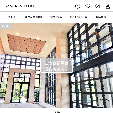
住まい
オフィス
/
店舗
貸す
/
売る
R-STORE
とは
採用情報
FULL
間取り
〈
〉
1/19