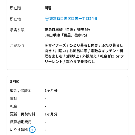
8階
所在階
東京都目黒区目黒一丁目24-9
所在地
東急目黒線「目黒」徒歩8分
最寄り駅
JR山手線「目黒」徒歩7分
デザイナーズ
ひとり暮らし向き
ふたり暮らし
こだわり
向き
川沿い
お風呂に窓
素敵なキッチン・料
理を楽しむ
2階以上
外観萌え
礼金ゼロ or フ
リーレント
都心まで乗換なし
SPEC
敷金 / 保証金
1ヶ月分
償却
-
礼金
-
更新・再契約料
1ヶ月分
概算初期費用
-
めやす賃料
-
？