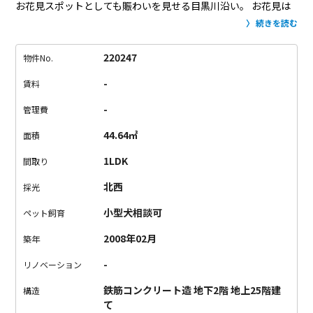
お花見スポットとしても賑わいを見せる目黒川沿い。
お花見は
したいけど人混みは…。
と思っている、そんなあなたにこそコ
続きを読む
コで楽しんでほしい。
なんといってもここからは目黒川が望め
る広いバルコニーがあるんですから。
チェアと小さなテーブル
220247
物件No.
を置いて、美味しいご飯とお酒を用意し、お部屋で人混みを気
-
賃料
にすることなくお花見ができますよ。
ちょっと季節はすぎてし
まいましたが、来年からお部屋でお花見を楽しみませんか？
-
管理費
44.64㎡
面積
1LDK
間取り
北西
採光
小型犬相談可
ペット飼育
2008年02月
築年
-
リノベーション
鉄筋コンクリート造 地下2階 地上25階建
構造
て