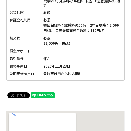
※賃料1.1ヶ月分の仲介手数料（税込）を別途頂戴いたしま
す
火災保険
必須
保証会社利用
必須
初回保証料：総賃料の50% 2年目以降：9,600
円/年 口座振替事務手数料：110円/月
鍵交換
必須
22,000円（税込）
緊急サポート
-
取引態様
媒介
最終更新日
2025年11月28日
次回更新予定日
最終更新日から約2週間