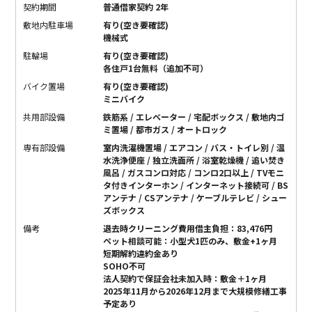
契約期間
普通借家契約 2年
敷地内駐車場
有り(空き要確認)
機械式
駐輪場
有り(空き要確認)
各住戸1台無料（追加不可）
バイク置場
有り(空き要確認)
ミニバイク
共用部設備
鉄筋系 / エレベーター / 宅配ボックス / 敷地内ゴ
ミ置場 / 都市ガス / オートロック
専有部設備
室内洗濯機置場 / エアコン / バス・トイレ別 / 温
水洗浄便座 / 独立洗面所 / 浴室乾燥機 / 追い焚き
風呂 / ガスコンロ対応 / コンロ2口以上 / TVモニ
タ付きインターホン / インターネット接続可 / BS
アンテナ / CSアンテナ / ケーブルテレビ / シュー
ズボックス
備考
退去時クリーニング費用借主負担：83,476円
ペット相談可能：小型犬1匹のみ、敷金+1ヶ月
短期解約違約金あり
SOHO不可
法人契約で保証会社未加入時：敷金＋1ヶ月
2025年11月から2026年12月まで大規模修繕工事
予定あり