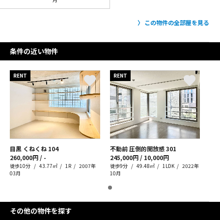
この物件の全部屋を見る
条件の近い物件
RENT
RENT
目黒 くねくね
104
不動前 圧倒的開放感
301
260,000円 / -
245,000円 / 10,000円
徒歩10分
43.77㎡
1R
2007年
徒歩9分
49.48㎡
1LDK
2022年
03月
10月
その他の物件を探す