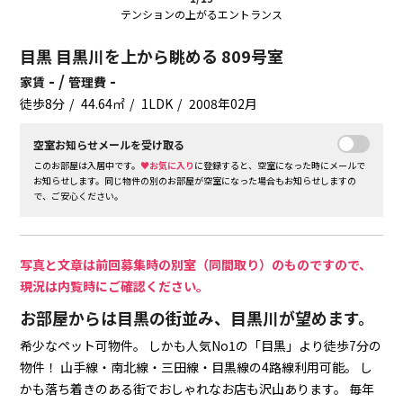
テンションの上がるエントランス
目黒 目黒川を上から眺める 809号室
- /
-
家賃
管理費
徒歩8分
44.64㎡
1LDK
2008年02月
空室お知らせメールを受け取る
このお部屋は入居中です。
♥お気に入り
に登録すると、空室になった時にメールで
お知らせします。同じ物件の別のお部屋が空室になった場合もお知らせしますの
で、ご安心ください。
写真と文章は前回募集時の別室（同間取り）のものですので、
現況は内覧時にご確認ください。
お部屋からは目黒の街並み、目黒川が望めます。
希少なペット可物件。
しかも人気No1の「目黒」より徒歩7分の
物件！
山手線・南北線・三田線・目黒線の4路線利用可能。
し
かも落ち着きのある街でおしゃれなお店も沢山あります。
毎年