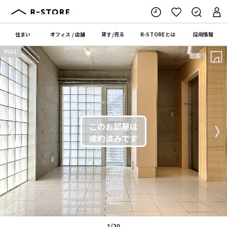
住まい
オフィス
/
店舗
貸す
/
売る
R-STORE
とは
採用情報
FULL
間取り
〈
〉
1/20