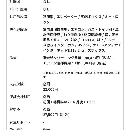
駐輪場
なし
バイク置場
なし
共用部設備
鉄筋系 / エレベーター / 宅配ボックス / オートロ
ック
専有部設備
室内洗濯機置場 / エアコン / バス・トイレ別 / 温
水洗浄便座 / 独立洗面所 / 浴室乾燥機 / 追い焚き
風呂 / ガスコンロ対応 / コンロ2口以上 / TVモニ
タ付きインターホン / BSアンテナ / CSアンテナ /
インターネット無料 / シューズボックス
備考
退去時クリーニング費用：48,873円（税込）、
エアコン清掃費用：1台11,000円（税込）
※賃料1.1ヶ月分の仲介手数料（税込）を別途頂戴いたしま
す
火災保険
必須
22,000円
保証会社利用
必須
初回：総賃料の50% 月次：1.5%
鍵交換
必須
27,500円（税込）
緊急サポート
-
取引態様
媒介