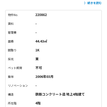
ックからキラキラと入ってくる光が、タイル床に反射して美し
続きを読む
い。
約10.4帖の広さがあって、リビングにオススメです。
キッ
チンと水回りを挟んで、奥に寝室があります。
寝室はフローリ
220862
物件No.
ングでなんだか落ち着きます。
東向きで、午前中の日当たりが
-
賃料
期待できそう。
設備やセキュリティがしっかりしているので、
見た目の良さだけでなく、暮らしやすさも備えたデザイナー
-
管理費
ズ。
早いもの勝ちですので、ご内覧はお早めに！
44.43㎡
面積
1K
間取り
東
採光
不可
ペット飼育
2006年03月
築年
-
リノベーション
鉄筋コンクリート造 地上4階建て
構造
4階
所在階