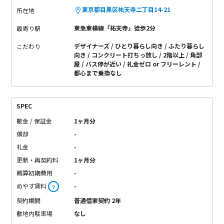
東京都目黒区祐天寺二丁目14-21
所在地
東急東横線「祐天寺」徒歩2分
最寄り駅
デザイナーズ
ひとり暮らし向き
ふたり暮らし
こだわり
向き
コンクリート打ちっ放し
2階以上
角部
屋
バス停が近い
礼金ゼロ or フリーレント
都心まで乗換なし
SPEC
敷金 / 保証金
1ヶ月分
償却
-
礼金
-
更新・再契約料
1ヶ月分
概算初期費用
-
めやす賃料
-
？
契約期間
普通借家契約 2年
敷地内駐車場
なし