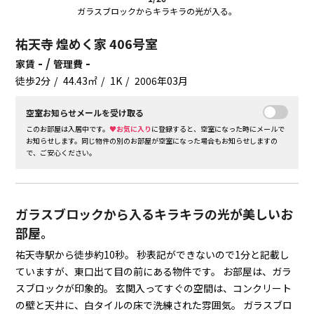
ガラスブロックからキラキラの光が入る。
祐天寺 煌めく家 406号室
- /
-
家賃
管理費
徒歩2分
44.43㎡
1K
2006年03月
空室お知らせメールを受け取る
このお部屋は入居中です。
♥お気に入り
に登録すると、空室になった時にメールで
お知らせします。同じ物件の別のお部屋が空室になった場合もお知らせしますの
で、ご安心ください。
ガラスブロックから入るキラキラの光が美しいお
部屋。
祐天寺駅から徒歩約10秒。
秒表記ができないので1分と記載し
ていますが、東口出て目の前にある物件です。
お部屋は、ガラ
スブロックが印象的。
玄関入ってすぐの空間は、コンクリート
の壁と天井に、白タイルの床で洗練された雰囲気。
ガラスブロ