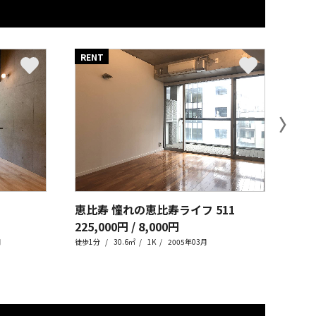
RENT
RE
〉
恵比寿 憧れの恵比寿ライフ
511
恵比
225,000円 / 8,000円
228
月
徒歩1分
30.6㎡
1K
2005年03月
徒歩1