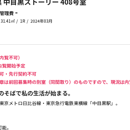
 中目黒ストーリー 408号室
-
管理費
31.41㎡
1R
2024年03月
内覧不可）
内覧開始予定
可・先行契約不可
章は前回募集時の別室（同間取り）のものですので、現況は内
のそばで私の生活が始まる。
東京メトロ日比谷線・東京急行電鉄東横線「中目黒駅」。
。
可能。