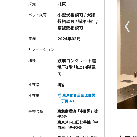
北東
採光
小型犬相談可 / 犬複
ペット飼育
〈
数相談可 / 猫相談可 /
猫複数相談可
2024年03月
築年
-
リノベーション
鉄筋コンクリート造
構造
地下1階 地上14階建
て
4階
所在階
東京都目黒区上目黒
所在地
二丁目9-3
東急東横線「中目黒」徒
最寄り駅
歩2分
東京メトロ日比谷線「中
目黒」徒歩2分