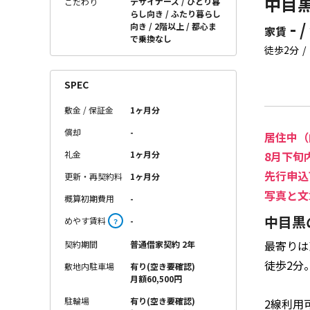
中目黒
デザイナーズ
ひとり暮
こだわり
らし向き
ふたり暮らし
- /
向き
2階以上
都心ま
家賃
で乗換なし
徒歩2分
SPEC
敷金 / 保証金
1ヶ月分
償却
-
居住中（
礼金
1ヶ月分
8月下旬
先行申込
更新・再契約料
1ヶ月分
写真と文
概算初期費用
-
中目黒
めやす賃料
-
？
最寄りは
契約期間
普通借家契約 2年
徒歩2分
敷地内駐車場
有り(空き要確認)
月額60,500円
駐輪場
有り(空き要確認)
2線利用