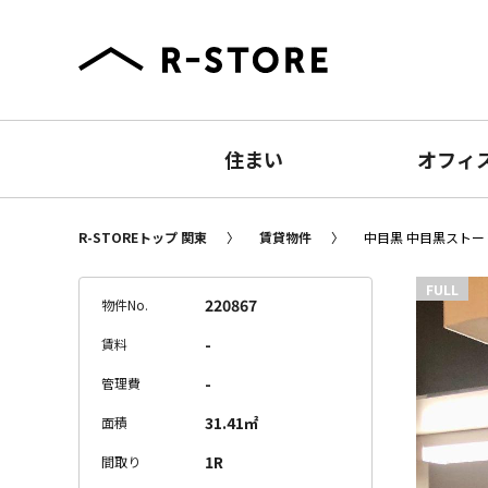
住まい
オフィ
R-STOREトップ 関東
賃貸物件
中目黒 中目黒ストーリ
FULL
220867
物件No.
-
賃料
-
管理費
31.41㎡
面積
1R
間取り