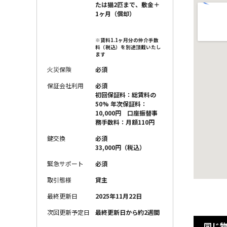
たは猫2匹まで、敷金＋
1ヶ月（償却）
※賃料1.1ヶ月分の仲介手数
料（税込）を別途頂戴いたし
ます
火災保険
必須
保証会社利用
必須
初回保証料：総賃料の
50% 年次保証料：
10,000円 口座振替事
務手数料：月額110円
鍵交換
必須
33,000円（税込）
緊急サポート
必須
取引態様
貸主
最終更新日
2025年11月22日
次回更新予定日
最終更新日から約2週間
同じ