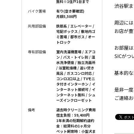
無料※1住戸1台まで
渋谷駅ま
バイク置場
有り(空き要確認)
月額5,500円
周辺には
共用部設備
鉄筋系 / エレベーター /
お店が豊
宅配ボックス / 敷地内ゴ
ミ置場 / 都市ガス / オー
トロック
お部屋は
専有部設備
室内洗濯機置場 / エアコ
SICがつ
ン / バス・トイレ別 / 温
水洗浄便座 / 独立洗面所
/ 浴室乾燥機 / 追い焚き
基本的な
風呂 / ガスコンロ対応 /
コンロ2口以上 / TVモニ
タ付きインターホン / イ
是非一度
ンターネット接続可 / イ
ンターネット無料 / シュ
ご連絡お
ーズインクローゼット
備考
退去時クリーニング費用
借主負担：59,400円
1年未満の短期解約違約
金：総賃料の1ヶ月分
ペット飼育時：小型犬ま