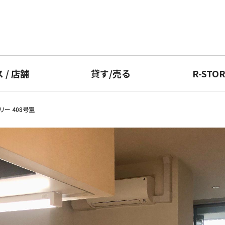
ス
/
店舗
貸す
/
売る
R-STO
ー 408号室