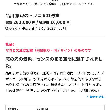
目が覚めたら、カーテンを全開にして緑のパワーをいただく。
品川 窓辺のトリコ 601号室
262,000
/
10,000
家賃
円
管理費
円
徒歩9分
46.73㎡
1R
2025年08月
礼金0
写真と文章は別室（同間取り・同デザイン）のものです
窓の先の景色、センスのある空間に魅了されまし
た。
品川駅から徒歩約9分。
運河に囲まれた港南エリアに完成したデ
ザイナーズ物件。
水や緑がそばにあって、都会的でありながら
自然も感じられる場所です。
無機質なコンクリート打ちっぱな
しの外観が、街行く人を魅了させていました。
お部屋の魅力
は、窓からの景色。
窓いっぱいに広がる海洋大学の豊かな緑
続きを読む
に、思わず心を奪われます。
室内は、コンクリートの冷たく艷
やかな質感と、木目の温かさが同居する空間。
洗練された静け
221014
物件No.