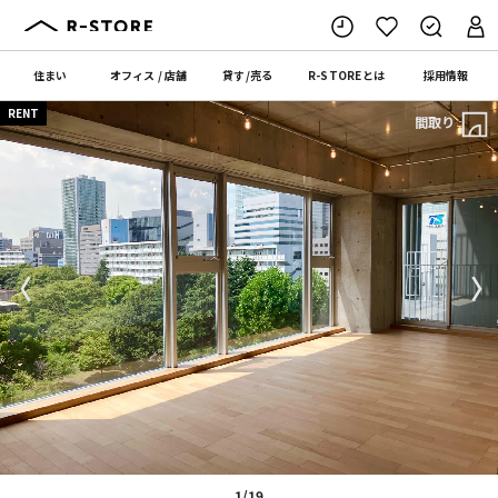
住まい
オフィス
/
店舗
貸す
/
売る
R-STORE
とは
採用情報
RENT
間取り
〈
〉
1/19