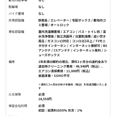
駐輪場
なし
バイク置場
なし
共用部設備
鉄筋系 / エレベーター / 宅配ボックス / 敷地内ゴ
ミ置場 / オートロック
専有部設備
室内洗濯機置場 / エアコン / バス・トイレ別 / 温
水洗浄便座 / 独立洗面所 / 浴室乾燥機 / 追い焚き
風呂 / ガスコンロ対応 / コンロ2口以上 / TVモニ
タ付きインターホン / インターネット接続可 / BS
アンテナ / CSアンテナ / インターネット無料 / シ
ューズボックス
備考
1年未満の解約の場合、賃料1ヶ月分の違約金あり
退去時クリーニング費用：49,940円（税込）、
エアコン清掃費用：11,000円（税込）
楽器演奏・SOHO不可
※賃料1.1ヶ月分の仲介手数料（税込）を別途頂戴いたしま
す
火災保険
必須
16,550円
保証会社利用
必須
初回：総賃料の50% 月次：1%