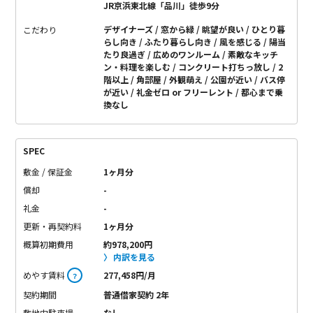
JR京浜東北線「品川」徒歩9分
デザイナーズ
窓から緑
眺望が良い
ひとり暮
こだわり
らし向き
ふたり暮らし向き
風を感じる
陽当
たり良過ぎ
広めのワンルーム
素敵なキッチ
ン・料理を楽しむ
コンクリート打ちっ放し
2
階以上
角部屋
外観萌え
公園が近い
バス停
が近い
礼金ゼロ or フリーレント
都心まで乗
換なし
SPEC
敷金 / 保証金
1ヶ月分
償却
-
礼金
-
更新・再契約料
1ヶ月分
概算初期費用
約978,200円
内訳を見る
めやす賃料
277,458円/月
？
契約期間
普通借家契約 2年
敷地内駐車場
なし