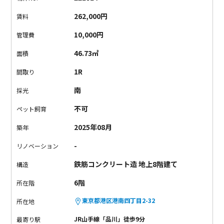
さの中に、柔らかな温もりが漂っています。
水回り以外は空間
262,000円
賃料
がつながっていて、回遊性ある間取り。
収納の扉もなく、開放
感が出るような設計に惹かれました。
この景色、この空間。
こ
10,000円
管理費
こでしか味わえないトキメキが待っています。
46.73㎡
面積
1R
間取り
南
採光
不可
ペット飼育
2025年08月
築年
-
リノベーション
鉄筋コンクリート造 地上8階建て
構造
6階
所在階
東京都港区港南四丁目2-32
所在地
JR山手線「品川」徒歩9分
最寄り駅