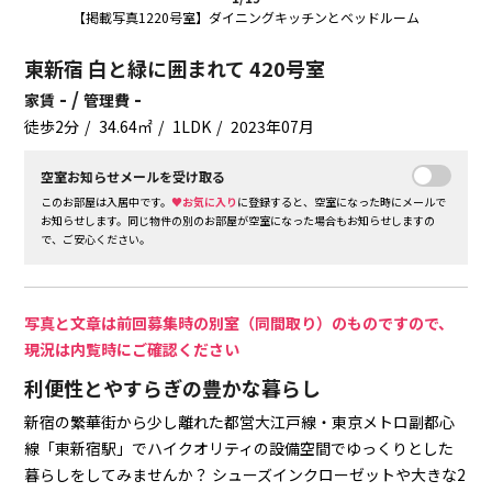
【掲載写真1220号室】ダイニングキッチンとベッドルーム
東新宿 白と緑に囲まれて 420号室
- /
-
家賃
管理費
徒歩2分
34.64㎡
1LDK
2023年07月
空室お知らせメールを受け取る
このお部屋は入居中です。
♥お気に入り
に登録すると、空室になった時にメールで
お知らせします。同じ物件の別のお部屋が空室になった場合もお知らせしますの
で、ご安心ください。
写真と文章は前回募集時の別室（同間取り）のものですので、
現況は内覧時にご確認ください
利便性とやすらぎの豊かな暮らし
新宿の繁華街から少し離れた都営大江戸線・東京メトロ副都心
線「東新宿駅」でハイクオリティの設備空間でゆっくりとした
暮らしをしてみませんか？
シューズインクローゼットや大きな2