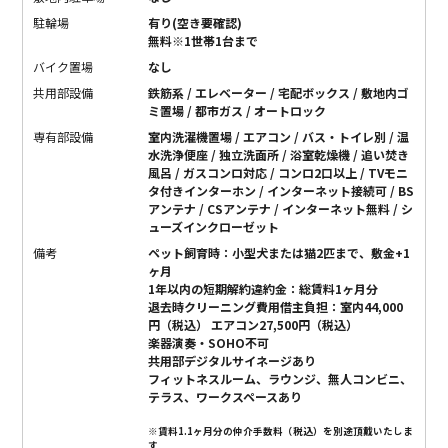
駐輪場
有り(空き要確認)
無料※1世帯1台まで
バイク置場
なし
共用部設備
鉄筋系 / エレベーター / 宅配ボックス / 敷地内ゴ
ミ置場 / 都市ガス / オートロック
専有部設備
室内洗濯機置場 / エアコン / バス・トイレ別 / 温
水洗浄便座 / 独立洗面所 / 浴室乾燥機 / 追い焚き
風呂 / ガスコンロ対応 / コンロ2口以上 / TVモニ
タ付きインターホン / インターネット接続可 / BS
アンテナ / CSアンテナ / インターネット無料 / シ
ューズインクローゼット
備考
ペット飼育時：小型犬または猫2匹まで、敷金+1
ヶ月
1年以内の短期解約違約金：総賃料1ヶ月分
退去時クリーニング費用借主負担：室内44,000
円（税込） エアコン27,500円（税込）
楽器演奏・SOHO不可
共用部デジタルサイネージあり
フィットネスルーム、ラウンジ、無人コンビニ、
テラス、ワークスペースあり
※賃料1.1ヶ月分の仲介手数料（税込）を別途頂戴いたしま
す