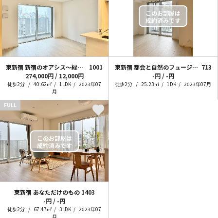
東新宿 新宿のオアシス～緑を添えて～
1001
東新宿 都会と自然のフュージョン
713
274,000円 / 12,000円
-円 / -円
徒歩2分
40.62㎡
1LDK
2023年07
徒歩2分
25.23㎡
1DK
2023年07月
月
FULL
東新宿 あなただけのもの
1403
-円 / -円
徒歩2分
67.47㎡
3LDK
2023年07
月