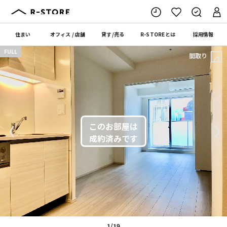
住まい
オフィス
/
店舗
貸す
/
売る
R-STORE
とは
採用情報
FULL
間取り
〈
〉
1/19