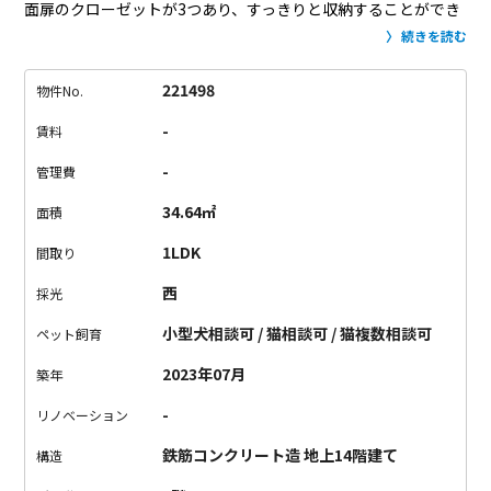
面扉のクローゼットが3つあり、すっきりと収納することができ
ます。
スライドドアを閉めてベッドルームと生活空間を分けて
続きを読む
もよし！閉めずに解放感を感じるのもよし！
共用部の廊下はカ
ーペットが引いてあり遅い時間の出入りにも足音を気にする必
221498
物件No.
要はありません。
宅配ボックスも各階に設置されているため、
-
賃料
エレベーターでの移動はいりません。
周りを気にせずペットと
の暮らしも充実できるよう、エレベーターには「ペット」とい
-
管理費
うボタンがありました。
駅直結のため飲食店や薬局もあるう
34.64㎡
面積
え、マンション内に無人のコンビニまで設備しています。
1LDK
間取り
西
採光
小型犬相談可 / 猫相談可 / 猫複数相談可
ペット飼育
2023年07月
築年
-
リノベーション
鉄筋コンクリート造 地上14階建て
構造