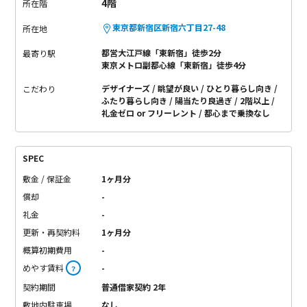
4階
所在階
東京都新宿区新宿六丁目27-48
所在地
都営大江戸線「東新宿」徒歩2分
最寄り駅
東京メトロ副都心線「東新宿」徒歩4分
デザイナーズ
眺望が良い
ひとり暮らし向き
こだわり
ふたり暮らし向き
陽当たり良過ぎ
2階以上
礼金ゼロ or フリーレント
都心まで乗換なし
SPEC
敷金 / 保証金
1ヶ月分
償却
-
礼金
-
更新・再契約料
1ヶ月分
概算初期費用
-
めやす賃料
-
？
契約期間
普通借家契約 2年
敷地内駐車場
なし