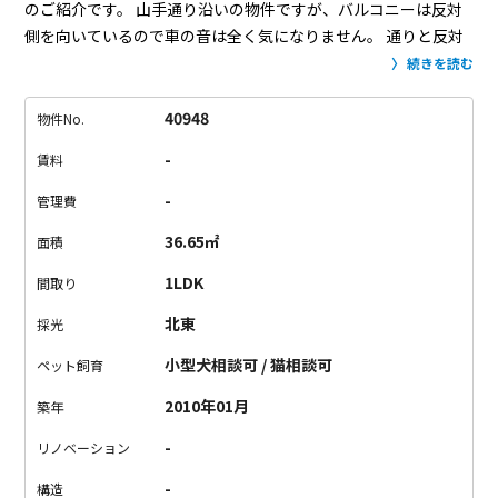
のご紹介です。
山手通り沿いの物件ですが、バルコニーは反対
側を向いているので車の音は全く気になりません。
通りと反対
側には目黒美術館があり、建物の高さがないので、眺望良好！
続きを読む
遠くに小さくですが東京タワーが見えました。
ワンルームとい
っても立体的なメゾネットになっていて、キッチンのある上の階
40948
物件No.
にはダイニング的なスペースもあります。
天井の高さもあり、
-
賃料
体感的にはすごく広く感じ、北東向きでもお部屋全体は明るく
感じます。
山手通りをずっとまっすぐ行けば中目黒駅までも16
-
管理費
分。自転車だと10分もかかりません！
目黒川が近いため、お休
36.65㎡
面積
みの日などにジョギングやお散歩が楽しくなる立地です。
人気
物件につき、早いもの勝ちですよ！
＊解約予告2ヶ月前告知
＊
1LDK
間取り
キャンペー中でのご契約の場合、短期解約の違約有り。
北東
採光
小型犬相談可 / 猫相談可
ペット飼育
2010年01月
築年
-
リノベーション
-
構造