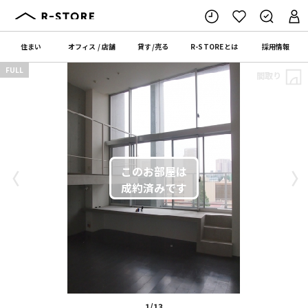
住まい
オフィス
/
店舗
貸す
/
売る
R-STORE
とは
採用情報
FULL
間取り
〈
〉
1/13