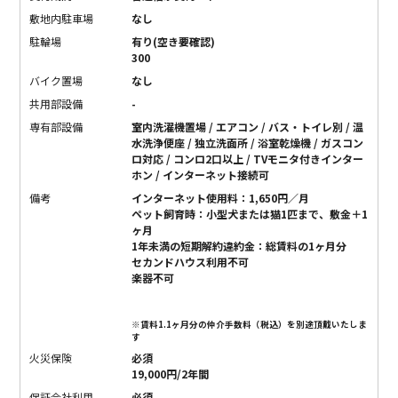
敷地内駐車場
なし
駐輪場
有り(空き要確認)
300
バイク置場
なし
共用部設備
-
専有部設備
室内洗濯機置場 / エアコン / バス・トイレ別 / 温
水洗浄便座 / 独立洗面所 / 浴室乾燥機 / ガスコン
ロ対応 / コンロ2口以上 / TVモニタ付きインター
ホン / インターネット接続可
備考
インターネット使用料：1,650円／月
ペット飼育時：小型犬または猫1匹まで、敷金＋1
ヶ月
1年未満の短期解約違約金：総賃料の1ヶ月分
セカンドハウス利用不可
楽器不可
※賃料1.1ヶ月分の仲介手数料（税込）を別途頂戴いたしま
す
火災保険
必須
19,000円/2年間
保証会社利用
必須