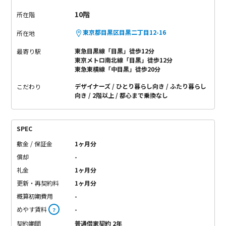
10階
所在階
東京都目黒区目黒二丁目12-16
所在地
東急目黒線「目黒」徒歩12分
最寄り駅
東京メトロ南北線「目黒」徒歩12分
東急東横線「中目黒」徒歩20分
デザイナーズ
ひとり暮らし向き
ふたり暮らし
こだわり
向き
2階以上
都心まで乗換なし
SPEC
敷金 / 保証金
1ヶ月分
償却
-
礼金
1ヶ月分
更新・再契約料
1ヶ月分
概算初期費用
-
めやす賃料
-
？
契約期間
普通借家契約 2年