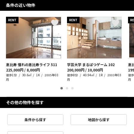
条件の近い物件
RENT
RENT
R
恵比寿 憧れの恵比寿ライフ
511
学芸大学 まるばつゲーム
102
恵比
225,000円 / 8,000円
200,000円 / 10,000円
199
徒歩1分
30.6㎡
1K
2005年03
徒歩8分
40.94㎡
1R
2003年03
徒歩
月
月
月
その他の物件を探す
条件から探す
地図から探す