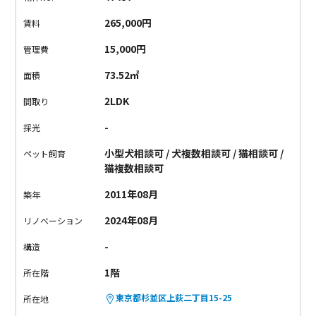
トされてそうな可愛い木です。収納力も抜群。
で、その廊下の
265,000円
賃料
地面！なんと、透けてます！ガラス張りです。光を取り込んでい
ます。
初めてこんな廊下を見ました。
1階には洋室が2つあり、
15,000円
管理費
それぞれ壁が北欧デザインっぽい感じ。こちらも収納は抜群で
73.52㎡
面積
す！
続きましては洗面室。
わー・・・トイレがお洒落！カラフ
ルなモザイクのようなタイル。お洒落&アートですね。すっごい
2LDK
間取り
素敵。便座のカタチもいい。
洗面台もシンプルでミニマムなデ
-
採光
ザインながら素敵です。計算されてる感あります。
1階から階段
で地下へ・・・
いやー、たまげた。何だコレ？！
まず、床が板
小型犬相談可 / 犬複数相談可 / 猫相談可 /
ペット飼育
張り部分と石張り部分に分かれてます。どう使いわけるのか、
猫複数相談可
はたまたあえて無視しちゃうか。う～む、妄想妄想。
奥にはド
2011年08月
築年
ライエリアがあり洗濯物はここに。光は入ってきますが植栽で
外からの視線はカットされます。それにわりと広い！
備え付け
2024年08月
リノベーション
の棚も多くてディスプレイも出来そう。長椅子のような備え付
-
構造
けの部分も素敵です（座る部分を開けて収納にもなる）
ここに
座りながらこの家だから出来る事が・・・
プロジェクターの存
1階
所在階
在です！！
DVDプレイヤーを接続すればホームシアターに！や
東京都杉並区上荻二丁目15-25
所在地
ばい！テンションあがる！
キッチンも最高です。広い、設備バ