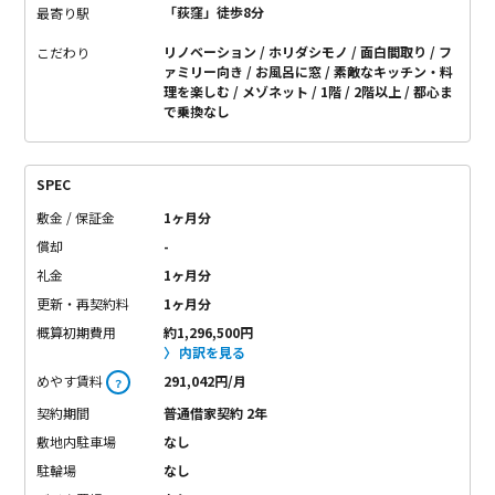
ッチリ。と、きたらホームパーティー（笑）
プロジェクターも
「荻窪」徒歩8分
最寄り駅
使えば、ホームパーティーレベルを超えるかも？！
その他も、
リノベーション
ホリダシモノ
面白間取り
フ
こだわり
どこを見ても生活の妄想が脹らみます。
あ～どんな生活送ろ
ァミリー向き
お風呂に窓
素敵なキッチン・料
う？
是非、チェックしてください！素敵ですから
理を楽しむ
メゾネット
1階
2階以上
都心ま
で乗換なし
SPEC
敷金 / 保証金
1ヶ月分
償却
-
礼金
1ヶ月分
更新・再契約料
1ヶ月分
概算初期費用
約1,296,500円
内訳を見る
めやす賃料
291,042円/月
？
契約期間
普通借家契約 2年
敷地内駐車場
なし
駐輪場
なし