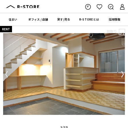
住まい
オフィス
/
店舗
貸す
/
売る
R-STORE
とは
採用情報
RENT
間取り
〈
〉
1/13