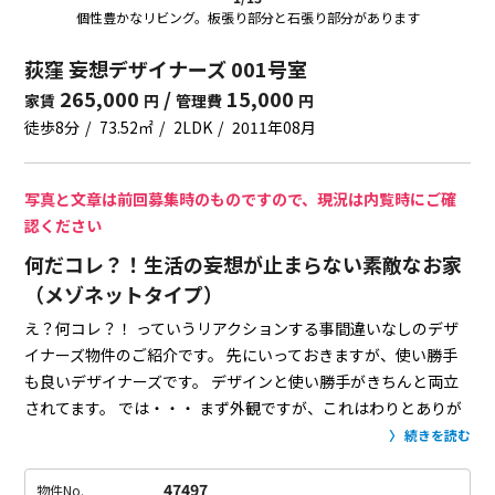
個性豊かなリビング。板張り部分と石張り部分があります
荻窪 妄想デザイナーズ 001号室
265,000
/
15,000
家賃
円
管理費
円
徒歩8分
73.52㎡
2LDK
2011年08月
写真と文章は前回募集時のものですので、現況は内覧時にご確
認ください
何だコレ？！生活の妄想が止まらない素敵なお家
（メゾネットタイプ）
え？何コレ？！
っていうリアクションする事間違いなしのデザ
イナーズ物件のご紹介です。
先にいっておきますが、使い勝手
も良いデザイナーズです。
デザインと使い勝手がきちんと両立
されてます。
では・・・
まず外観ですが、これはわりとありが
ちでコンクリートの打ちっぱなし。
まぁ築浅という事もあり綺
続きを読む
麗です。
玄関をはいるとまずびっくり。
右手には大きな収納が
あり、オレンジ色でポップな木の絵が！
幼稚園とかにもペイン
47497
物件No.