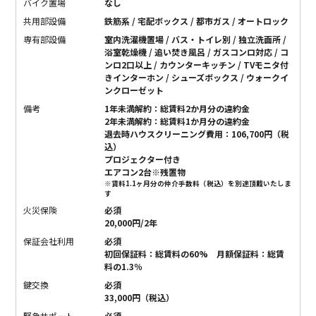
バイク置場
なし
共用部設備
鉄筋系 / 宅配ボックス / 都市ガス / オートロック
専有部設備
室内洗濯機置場 / バス・トイレ別 / 独立洗面所 /
浴室乾燥機 / 追い焚き風呂 / ガスコンロ対応 / コ
ンロ2口以上 / カウンターキッチン / TVモニタ付
きインターホン / シューズボックス / ウォークイ
ンクローゼット
備考
1年未満解約：総賃料2か月分の違約金
2年未満解約：総賃料1か月分の違約金
退去時ハウスクリーニング費用：106,700円（税
込）
プロジェクター付き
エアコン2台※残置物
※賃料1.1ヶ月分の仲介手数料（税込）を別途頂戴いたしま
す
火災保険
必須
20,000円/2年
保証会社利用
必須
初回保証料：総賃料の60% 月額保証料：総賃
料の1.3％
鍵交換
必須
33,000円（税込）
緊急サポート
必須