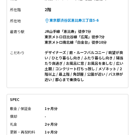
2階
所在階
東京都渋谷区恵比寿三丁目5-6
所在地
JR山手線「恵比寿」徒歩7分
最寄り駅
東京メトロ日比谷線「広尾」徒歩7分
東京メトロ南北線「白金台」徒歩10分
デザイナーズ
庭・ルーフバルコニー
眺望が良
こだわり
い
ひとり暮らし向き
ふたり暮らし向き
陽当
たり良過ぎ
お風呂に窓
お風呂を楽しむ
広い
土間
コンクリート打ちっ放し
メゾネット
2
階以上
最上階
角部屋
公園が近い
バス停が
近い
都心まで乗換なし
SPEC
敷金 / 保証金
1ヶ月分
償却
-
礼金
2ヶ月分
更新・再契約料
1ヶ月分