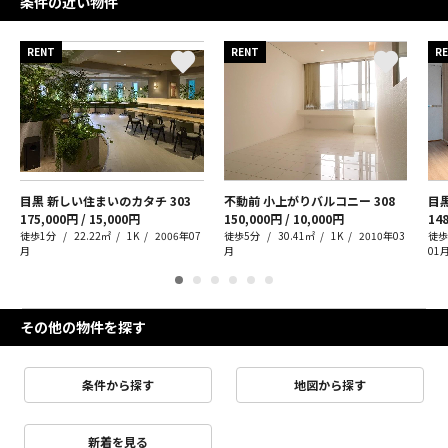
条件の近い物件
RENT
RENT
R
目黒 新しい住まいのカタチ
303
不動前 小上がりバルコニー
308
175,000円 / 15,000円
150,000円 / 10,000円
148
徒歩1分
22.22㎡
1K
2006年07
徒歩5分
30.41㎡
1K
2010年03
徒歩
月
月
01
その他の物件を探す
条件から探す
地図から探す
新着を見る