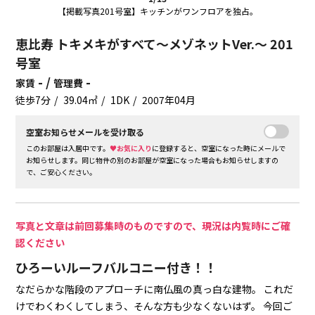
【掲載写真201号室】キッチンがワンフロアを独占。
恵比寿 トキメキがすべて～メゾネットVer.～ 201
号室
- /
-
家賃
管理費
徒歩7分
39.04㎡
1DK
2007年04月
空室お知らせメールを受け取る
このお部屋は入居中です。
♥お気に入り
に登録すると、空室になった時にメールで
お知らせします。同じ物件の別のお部屋が空室になった場合もお知らせしますの
で、ご安心ください。
写真と文章は前回募集時のものですので、現況は内覧時にご確
認ください
ひろーいルーフバルコニー付き！！
なだらかな階段のアプローチに南仏風の真っ白な建物。
これだ
けでわくわくしてしまう、そんな方も少なくないはず。
今回ご