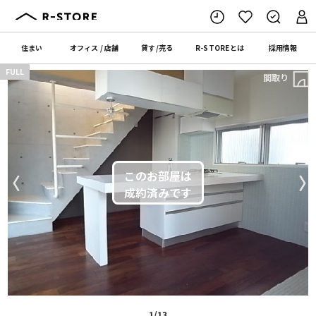
住まい
オフィス
/
店舗
貸す
/
売る
R-STORE
とは
採用情報
FULL
間取り
〈
〉
1/13