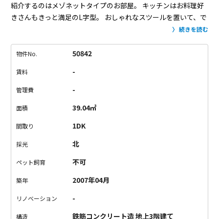
紹介するのはメゾネットタイプのお部屋。
キッチンはお料理好
きさんもきっと満足のL字型。
おしゃれなスツールを置いて、で
きたてのおつまみをカウンター代わりのキッチンでつまむ。
雰
続きを読む
囲気的にもワインやシャンパンが似合いそう。
真っ白なころん
とかわいいフォルムのバスタブには、キャンドルの灯りが似合
50842
物件No.
いそう！
さらに屋上はお部屋と同じだけのひろーいルーフバル
-
賃料
コニー。
海外ドラマのような優雅な休日が楽しめそう、そんな
感じのお部屋です。
ちなみに、ルーフバルコニーへの階段は高
-
管理費
さがある上に細くて、なかなかの怖さです・・。
高いところが
39.04㎡
面積
苦手な方はちょっと厳しいと思われるので悪しからず。
贅沢な1
人暮らしに、コンパクトな2人暮らしに。
お荷物が多い方にはち
1DK
間取り
ょっと難しそうなので、ご注意を。
何よりもトキメキある毎日
北
採光
を優先するあなた、きっとグッときます。
※写真はメゾネット
タイプ別室のものです。
204号室はバストイレが別室です。
※
不可
ペット飼育
建物外壁は、写真よりも古く汚れが気になるかもしれません。
2007年04月
築年
-
リノベーション
鉄筋コンクリート造 地上3階建て
構造