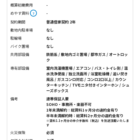
概算初期費用
-
めやす賃料
-
？
契約期間
普通借家契約 2年
敷地内駐車場
なし
駐輪場
なし
バイク置場
なし
共用部設備
鉄筋系 / 敷地内ゴミ置場 / 都市ガス / オートロッ
ク
専有部設備
室内洗濯機置場 / エアコン / バス・トイレ別 / 温
水洗浄便座 / 独立洗面所 / 浴室乾燥機 / 追い焚き
風呂 / ガスコンロ対応 / コンロ2口以上 / カウン
ターキッチン / TVモニタ付きインターホン / シュ
ーズボックス
備考
連帯保証人要
SOHO・事務所・楽器不可
1年未満解約：総賃料1ヶ月分の違約金有り
半年未満解約時：総賃料2ヶ月分の違約金有り
※賃料1.1ヶ月分の仲介手数料（税込）を別途頂戴いたしま
す
火災保険
必須