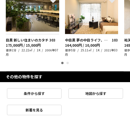
目黒 新しい住まいのカタチ
303
中目黒 夢の中目ライフ、はじまるよ！
103
175,000円 / 15,000円
164,000円 / 10,000円
165
徒歩1分
22.22㎡
1K
2006年07
徒歩5分
25.11㎡
1K
2021年03
徒歩
月
月
月
その他の物件を探す
条件から探す
地図から探す
新着を見る