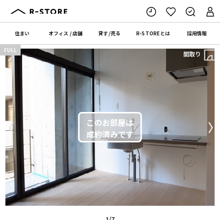
住まい
オフィス
/
店舗
貸す
/
売る
R-STORE
とは
採用情報
FULL
間取り
〈
〉
1/7