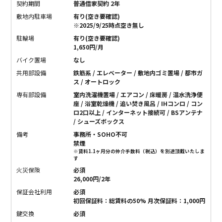
契約期間
普通借家契約 2年
敷地内駐車場
有り(空き要確認)
※2025/9/25時点空き無し
駐輪場
有り(空き要確認)
1,650円/月
バイク置場
なし
共用部設備
鉄筋系 / エレベーター / 敷地内ゴミ置場 / 都市ガ
ス / オートロック
専有部設備
室内洗濯機置場 / エアコン / 床暖房 / 温水洗浄便
座 / 浴室乾燥機 / 追い焚き風呂 / IHコンロ / コン
ロ2口以上 / インターネット接続可 / BSアンテナ
/ シューズボックス
備考
事務所・SOHO不可
禁煙
※賃料1.1ヶ月分の仲介手数料（税込）を別途頂戴いたしま
す
火災保険
必須
26,000円/2年
保証会社利用
必須
初回保証料：総賃料の50% 月次保証料：1,000円
鍵交換
必須