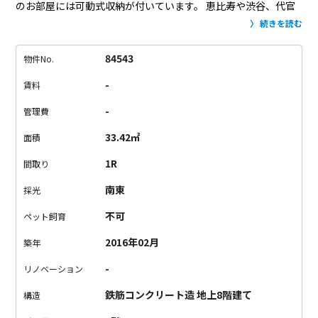
のお部屋には可動式収納が付いています。
恵比寿や渋谷、代官
山へも徒歩圏内と、かなりの好立地。
諸条件をご確認の上、ぜ
続きを読む
ひお早めのお申し込みをお勧めします！
84543
物件No.
-
賃料
-
管理費
33.42㎡
面積
1R
間取り
南東
採光
不可
ペット飼育
2016年02月
築年
-
リノベーション
鉄筋コンクリート造 地上8階建て
構造