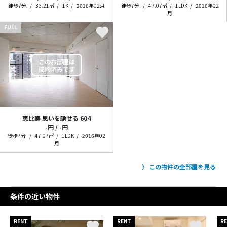
徒歩7分
33.21㎡
1K
2016年02月
徒歩7分
47.07㎡
1LDK
2016年02
月
FULL
恵比寿 思いを馳せる
604
-円 / -円
徒歩7分
47.07㎡
1LDK
2016年02
月
この物件の全部屋を見る
条件の近い物件
RENT
RENT
R