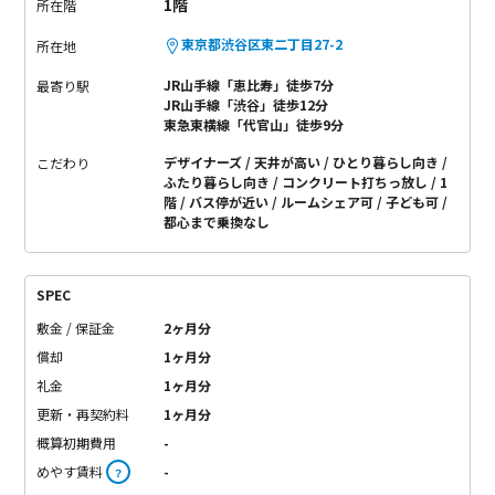
1階
所在階
東京都渋谷区東二丁目27-2
所在地
JR山手線「恵比寿」徒歩7分
最寄り駅
JR山手線「渋谷」徒歩12分
東急東横線「代官山」徒歩9分
デザイナーズ
天井が高い
ひとり暮らし向き
こだわり
ふたり暮らし向き
コンクリート打ちっ放し
1
階
バス停が近い
ルームシェア可
子ども可
都心まで乗換なし
SPEC
敷金 / 保証金
2ヶ月分
償却
1ヶ月分
礼金
1ヶ月分
更新・再契約料
1ヶ月分
概算初期費用
-
めやす賃料
-
？