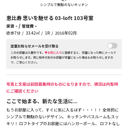
シンプルで無駄のないキッチン
恵比寿 思いを馳せる 03-loft 103号室
- /
-
家賃
管理費
徒歩7分
33.42㎡
1R
2016年02月
空室お知らせメールを受け取る
このお部屋は入居中です。
♥お気に入り
に登録すると、空室になった時にメールで
お知らせします。同じ物件の別のお部屋が空室になった場合もお知らせしますの
で、ご安心ください。
写真と文章は前回募集時のものになりますので、現況は内覧時
にご確認ください
ここで始まる、新たな生活に...
もうお部屋に入って、すぐに気に入るはず・・・！！
全体的に
シンプルで無駄のないデザイン。
キッチンやバスルームもスッ
キリ！
ロフトタイプのお部屋にはハンガーポール、
ロフトなし