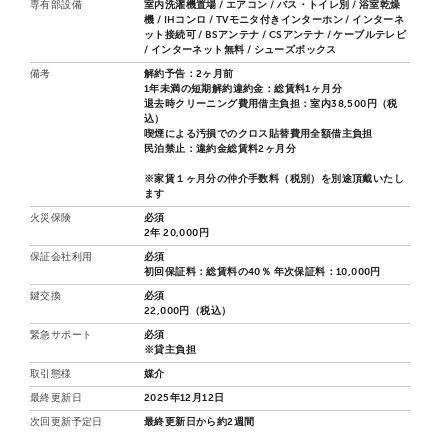
専有部設備
室内洗濯機置場 / エアコン / バス・トイレ別 / 浴室乾燥
機 / IHコンロ / TVモニタ付きインターホン / インターネ
ット接続可 / BSアンテナ / CSアンテナ / ケーブルテレビ
/ インターネット無料 / シューズボックス
備考
解約予告：2ヶ月前
1年未満の短期解約違約金：総賃料1ヶ月分
退去時クリーニング費用借主負担：室内38,500円（税
込）
喫煙による汚損でのクロス貼替費用全額借主負担
民泊禁止：違約金総賃料2ヶ月分
※家賃１ヶ月分の仲介手数料（税別）を別途頂戴いたし
ます
火災保険
必須
2年 20,000円
保証会社利用
必須
初回保証料：総賃料の40％ 年次保証料：10,000円
鍵交換
必須
22,000円（税込）
緊急サポート
必須
※貸主負担
取引態様
媒介
最終更新日
2025年12月12日
次回更新予定日
最終更新日から約2週間