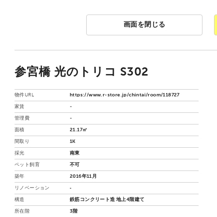
画面を閉じる
参宮橋 光のトリコ S302
物件URL
https://www.r-store.jp/chintai/room/118727
家賃
-
管理費
-
面積
21.17㎡
間取り
1K
採光
南東
ペット飼育
不可
築年
2016年11月
リノベーション
‐
構造
鉄筋コンクリート造 地上4階建て
所在階
3階