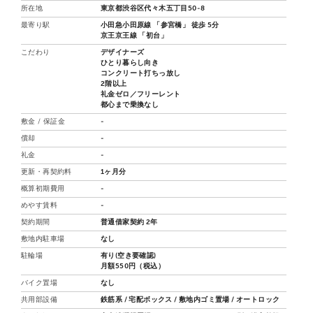
所在地
東京都渋谷区代々木五丁目50-8
最寄り駅
小田急小田原線 「参宮橋」 徒歩 5分
京王京王線 「初台」
こだわり
デザイナーズ
ひとり暮らし向き
コンクリート打ちっ放し
2階以上
礼金ゼロ／フリーレント
都心まで乗換なし
敷金 / 保証金
-
償却
-
礼金
-
更新・再契約料
1ヶ月分
概算初期費用
-
めやす賃料
-
契約期間
普通借家契約 2年
敷地内駐車場
なし
駐輪場
有り(空き要確認)
月額550円（税込）
バイク置場
なし
共用部設備
鉄筋系 / 宅配ボックス / 敷地内ゴミ置場 / オートロック