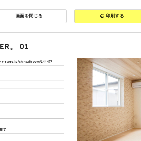
画面を閉じる
印刷する
ER。 01
.r-store.jp/chintai/room/144477
階建て