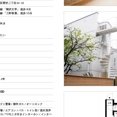
区野沢二丁目32-15
線 「駒沢大学」 徒歩 8分
 「三軒茶屋」 徒歩 15分
ズ
し向き
したい
 2年
認)
内ゴミ置場 / 都市ガス / オートロック
 / エアコン / バス・トイレ別 / 温水洗浄
コンロ / TVモニタ付きインターホン / インター