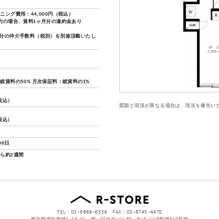
可
ニング費用：44,000円（税込）
約の場合、賃料1ヶ月分の違約金あり
分の仲介手数料（税別）を別途頂戴いたし
総賃料の50% 月次保証料：総賃料の1%
（税込）
図面と現況が異なる場合は、現況を優先い
（税込）
06日
ら約2週間
TEL：03-6869-6538 FAX：03-6745-4470