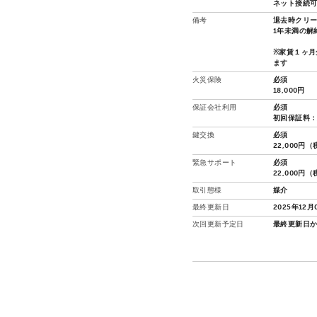
ネット接続
備考
退去時クリー
1年未満の解
※家賃１ヶ月
ます
火災保険
必須
18,000円
保証会社利用
必須
初回保証料：
鍵交換
必須
22,000円
緊急サポート
必須
22,000円
取引態様
媒介
最終更新日
2025年12月
次回更新予定日
最終更新日か