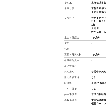
所在地
東京都世田谷
最寄り駅
東急田園都市
東急田園都市線
こだわり
デザイナー
ひとり暮ら
1階
角部屋
静かに暮ら
敷金 / 保証金
1ヶ月分
償却
-
礼金
-
更新・再契約料
1ヶ月分
概算初期費用
-
めやす賃料
-
契約期間
普通借家契約
敷地内駐車場
なし
駐輪場
有り(空き要確
バイク置場
なし
共用部設備
木造 / 敷地
専有部設備
室内洗濯機置場
便座 / IH