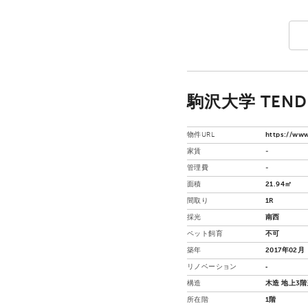
駒沢大学 TEND
物件URL
https://www
家賃
-
管理費
-
面積
21.94㎡
間取り
1R
採光
南西
ペット飼育
不可
築年
2017年02月
リノベーション
‐
構造
木造 地上3
所在階
1階