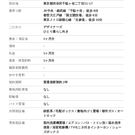
所在地
東京都渋谷区千駄ヶ谷二丁目31-17
最寄り駅
JR中央・総武線 「千駄ケ谷」 徒歩 8分
都営大江戸線 「国立競技場」 徒歩 8分
東京メトロ副都心線 「北参道」 徒歩 10分
こだわり
デザイナーズ
ひとり暮らし向き
敷金 / 保証金
1ヶ月分
償却
-
礼金
1ヶ月分
更新・再契約料
1ヶ月分
概算初期費用
-
めやす賃料
-
契約期間
普通借家契約 2年
敷地内駐車場
なし
駐輪場
なし
バイク置場
なし
共用部設備
鉄筋系 / 宅配ボックス / 敷地内ゴミ置場 / 都市ガス / オー
トロック
専有部設備
室内洗濯機置場 / エアコン / バス・トイレ別 / 温水洗浄
便座 / 浴室乾燥機 / TVモニタ付きインターホン / シュー
ズボックス