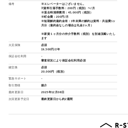
備考
※エレベーターはございません。
※賃料引落手数料：200円（税別）〜/月
※退去時清掃費用：45,000円（税別）
※町会費：200円/月
※短期解約違約金有：1年未満の解約は賃料・共益費1ヶ
月分（違約金なしの場合は礼金2ヶ月）
※家賃１ヶ月分の仲介手数料（税別）を別途頂戴いたし
ます
火災保険
必須
19,500円/2年
保証会社利用
-
審査状況により保証会社利用必須
鍵交換
必須
20,000円（税別）
緊急サポート
-
取引態様
媒介
最終更新日
2025年12月08日
次回更新予定日
最終更新日から約2週間