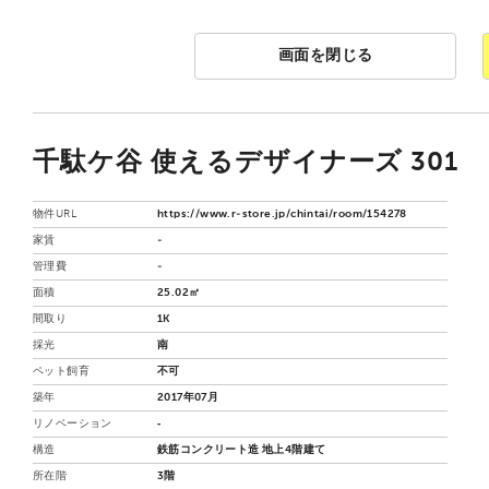
画面を閉じる
千駄ケ谷 使えるデザイナーズ 301
物件URL
https://www.r-store.jp/chintai/room/154278
家賃
-
管理費
-
面積
25.02㎡
間取り
1K
採光
南
ペット飼育
不可
築年
2017年07月
リノベーション
‐
構造
鉄筋コンクリート造 地上4階建て
所在階
3階