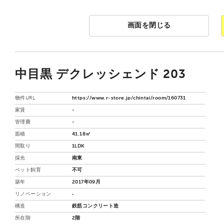
画面を閉じる
中目黒 デクレッシェンド 203
物件URL
https://www.r-store.jp/chintai/room/160731
家賃
-
管理費
-
面積
41.18㎡
間取り
1LDK
採光
南東
ペット飼育
不可
築年
2017年09月
リノベーション
‐
構造
鉄筋コンクリート造
所在階
2階