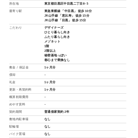
所在地
東京都目黒区中目黒二丁目8-5
最寄り駅
東急東横線 「中目黒」 徒歩 10分
JR山手線 「恵比寿」 徒歩 15分
JR山手線 「目黒」 徒歩 15分
こだわり
デザイナーズ
ひとり暮らし向き
ふたり暮らし向き
メゾネット
1階
2階以上
秘密基地っぽい
都心まで乗換なし
敷金 / 保証金
1ヶ月分
償却
-
礼金
1ヶ月分
更新・再契約料
1ヶ月分
概算初期費用
-
めやす賃料
-
契約期間
普通借家契約 2年
敷地内駐車場
なし
駐輪場
なし
バイク置場
なし