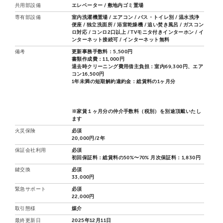
共用部設備
エレベーター / 敷地内ゴミ置場
専有部設備
室内洗濯機置場 / エアコン / バス・トイレ別 / 温水洗浄
便座 / 独立洗面所 / 浴室乾燥機 / 追い焚き風呂 / ガスコン
ロ対応 / コンロ2口以上 / TVモニタ付きインターホン / イ
ンターネット接続可 / インターネット無料
備考
更新事務手数料：5,500円
書類作成費：11,000円
退去時クリーニング費用借主負担：室内69,300円、エア
コン16,500円
1年未満の短期解約違約金：総賃料の1ヶ月分
※家賃１ヶ月分の仲介手数料（税別）を別途頂戴いたし
ます
火災保険
必須
20,000円/2年
保証会社利用
必須
初回保証料：総賃料の50%〜70% 月次保証料：1,830円
鍵交換
必須
33,000円
緊急サポート
必須
22,000円
取引態様
媒介
最終更新日
2025年12月11日