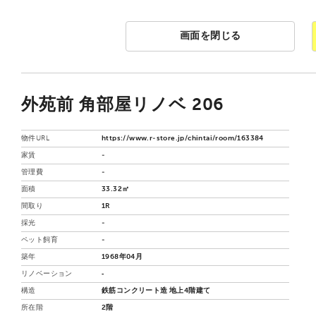
画面を閉じる
外苑前 角部屋リノベ 206
物件URL
https://www.r-store.jp/chintai/room/163384
家賃
-
管理費
-
面積
33.32㎡
間取り
1R
採光
-
ペット飼育
-
築年
1968年04月
リノベーション
‐
構造
鉄筋コンクリート造 地上4階建て
所在階
2階