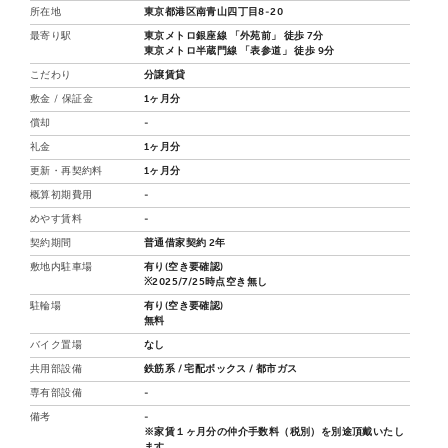
所在地
東京都港区南青山四丁目8-20
最寄り駅
東京メトロ銀座線 「外苑前」 徒歩 7分
東京メトロ半蔵門線 「表参道」 徒歩 9分
こだわり
分譲賃貸
敷金 / 保証金
1ヶ月分
償却
-
礼金
1ヶ月分
更新・再契約料
1ヶ月分
概算初期費用
-
めやす賃料
-
契約期間
普通借家契約 2年
敷地内駐車場
有り(空き要確認)
※2025/7/25時点空き無し
駐輪場
有り(空き要確認)
無料
バイク置場
なし
共用部設備
鉄筋系 / 宅配ボックス / 都市ガス
専有部設備
-
備考
-
※家賃１ヶ月分の仲介手数料（税別）を別途頂戴いたし
ます