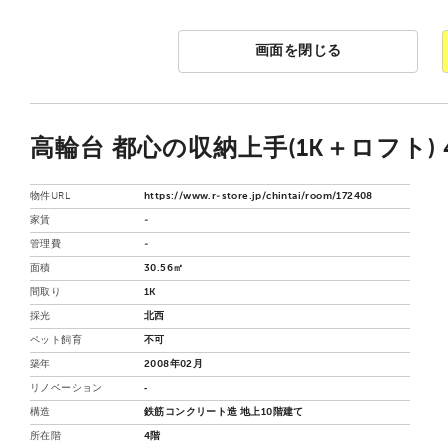
画面を閉じる
高輪台 都心の収納上手(1K＋ロフト) 
物件URL
https://www.r-store.jp/chintai/room/172408
家賃
-
管理費
-
面積
30.56㎡
間取り
1K
採光
北西
ペット飼育
不可
築年
2008年02月
リノベーション
‐
構造
鉄筋コンクリート造 地上10階建て
所在階
4階