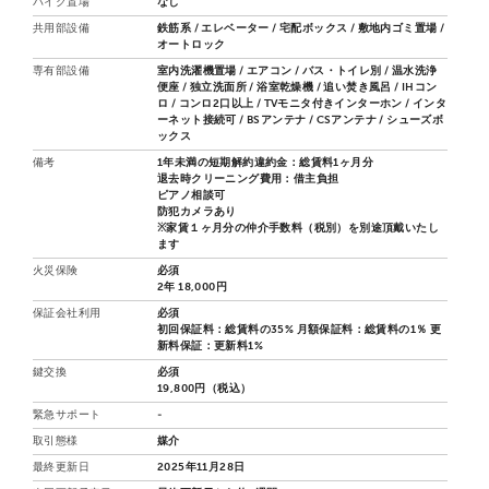
バイク置場
なし
共用部設備
鉄筋系 / エレベーター / 宅配ボックス / 敷地内ゴミ置場 /
オートロック
専有部設備
室内洗濯機置場 / エアコン / バス・トイレ別 / 温水洗浄
便座 / 独立洗面所 / 浴室乾燥機 / 追い焚き風呂 / IHコン
ロ / コンロ2口以上 / TVモニタ付きインターホン / インタ
ーネット接続可 / BSアンテナ / CSアンテナ / シューズボ
ックス
備考
1年未満の短期解約違約金：総賃料1ヶ月分
退去時クリーニング費用：借主負担
ピアノ相談可
防犯カメラあり
※家賃１ヶ月分の仲介手数料（税別）を別途頂戴いたし
ます
火災保険
必須
2年 18,000円
保証会社利用
必須
初回保証料：総賃料の35% 月額保証料：総賃料の1％ 更
新料保証：更新料1%
鍵交換
必須
19,800円（税込）
緊急サポート
-
取引態様
媒介
最終更新日
2025年11月28日