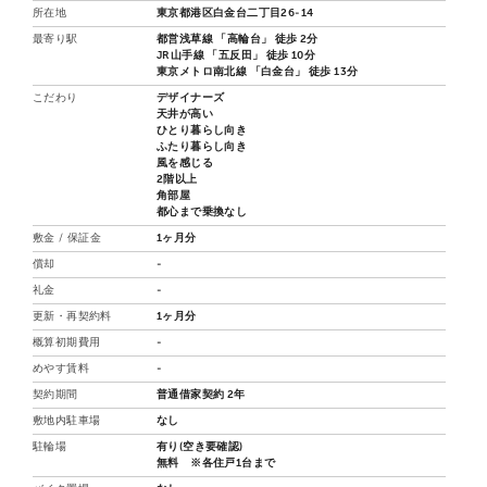
所在地
東京都港区白金台二丁目26-14
最寄り駅
都営浅草線 「高輪台」 徒歩 2分
JR山手線 「五反田」 徒歩 10分
東京メトロ南北線 「白金台」 徒歩 13分
こだわり
デザイナーズ
天井が高い
ひとり暮らし向き
ふたり暮らし向き
風を感じる
2階以上
角部屋
都心まで乗換なし
敷金 / 保証金
1ヶ月分
償却
-
礼金
-
更新・再契約料
1ヶ月分
概算初期費用
-
めやす賃料
-
契約期間
普通借家契約 2年
敷地内駐車場
なし
駐輪場
有り(空き要確認)
無料 ※各住戸1台まで