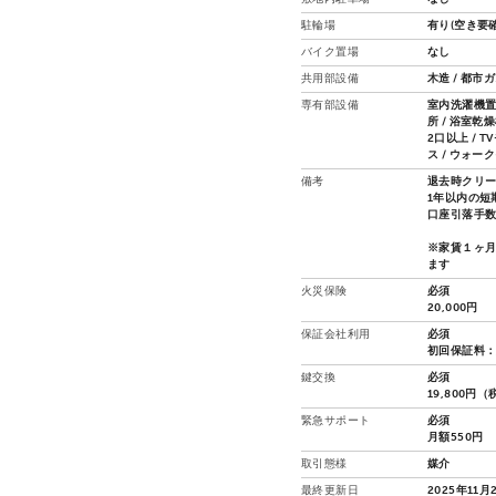
駐輪場
有り(空き要確
バイク置場
なし
共用部設備
木造 / 都市
専有部設備
室内洗濯機置場
所 / 浴室乾
2口以上 / 
ス / ウォ
備考
退去時クリー
1年以内の短
口座引落手数
※家賃１ヶ
ます
火災保険
必須
20,000円
保証会社利用
必須
初回保証料：
鍵交換
必須
19,800円
緊急サポート
必須
月額550円
取引態様
媒介
最終更新日
2025年11月