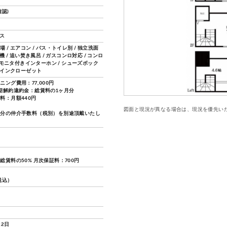
認)
ガス
 / エアコン / バス・トイレ別 / 独立洗面
燥機 / 追い焚き風呂 / ガスコンロ対応 / コンロ
TVモニタ付きインターホン / シューズボック
ークインクローゼット
ニング費用：77,000円
期解約違約金：総賃料の1ヶ月分
料：月額440円
図面と現況が異なる場合は、現況を優先い
月分の仲介手数料（税別）を別途頂戴いたし
総賃料の50% 月次保証料：700円
（税込）
22日