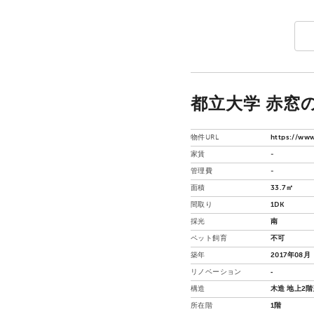
都立大学 赤窓の
物件URL
https://www
家賃
-
管理費
-
面積
33.7㎡
間取り
1DK
採光
南
ペット飼育
不可
築年
2017年08月
リノベーション
‐
構造
木造 地上2
所在階
1階