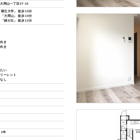
大岡山一丁目27-15
都立大学」 徒歩 10分
「大岡山」 徒歩 10分
「緑が丘」 徒歩 12分
ズ
し向き
し向き
したい
フリーレント
換なし
 2年