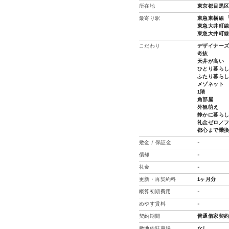
所在地
東京都目黒区
最寄り駅
東急東横線 「
東急大井町線 
東急大井町線 
こだわり
デザイナー
奇抜
天井が高い
ひとり暮ら
ふたり暮ら
メゾネット
1階
角部屋
外観萌え
静かに暮ら
礼金ゼロ／
都心まで乗
敷金 / 保証金
-
償却
-
礼金
-
更新・再契約料
1ヶ月分
概算初期費用
-
めやす賃料
-
契約期間
普通借家契約
敷地内駐車場
なし