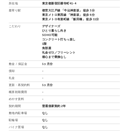
所在地
東京都新宿区横寺町41-4
最寄り駅
都営大江戸線 「牛込神楽坂」 徒歩 3分
東京メトロ東西線 「神楽坂」 徒歩 6分
東京メトロ有楽町線 「飯田橋」 徒歩 11分
こだわり
デザイナーズ
ひとり暮らし向き
SOHO可能
コンクリート打ちっ放し
1階
角部屋
礼金ゼロ／フリーレント
都心まで乗換なし
敷金 / 保証金
1ヶ月分
償却
-
礼金
-
更新・再契約料
1ヶ月分
概算初期費用
-
めやす賃料
-
契約期間
普通借家契約 2年
敷地内駐車場
なし
駐輪場
なし
バイク置場
なし