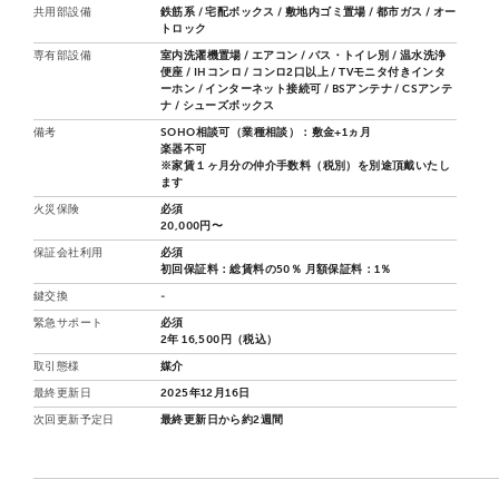
共用部設備
鉄筋系 / 宅配ボックス / 敷地内ゴミ置場 / 都市ガス / オー
トロック
専有部設備
室内洗濯機置場 / エアコン / バス・トイレ別 / 温水洗浄
便座 / IHコンロ / コンロ2口以上 / TVモニタ付きインタ
ーホン / インターネット接続可 / BSアンテナ / CSアンテ
ナ / シューズボックス
備考
SOHO相談可（業種相談）：敷金+1ヵ月
楽器不可
※家賃１ヶ月分の仲介手数料（税別）を別途頂戴いたし
ます
火災保険
必須
20,000円〜
保証会社利用
必須
初回保証料：総賃料の50％ 月額保証料：1％
鍵交換
-
緊急サポート
必須
2年 16,500円（税込）
取引態様
媒介
最終更新日
2025年12月16日
次回更新予定日
最終更新日から約2週間