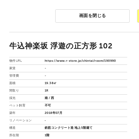
画面を閉じる
牛込神楽坂 浮遊の正方形 102
物件URL
https://www.r-store.jp/chintai/room/190990
家賃
-
管理費
-
面積
19.38㎡
間取り
1R
採光
南 / 西
ペット飼育
不可
築年
2018年07月
リノベーション
‐
構造
鉄筋コンクリート造 地上5階建て
所在階
1階