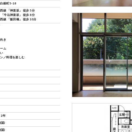
白銀町5-18
西線 「神楽坂」 徒歩 5分
 「牛込神楽坂」 徒歩 8分
線 「飯田橋」 徒歩 10分
ズ
し向き
ルーム
沿い
チン／料理を楽しむ
 2年
認)
認)