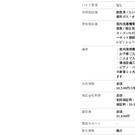
バイク置場
なし
共用部設備
鉄筋系 / エ
都市ガス / 
専有部設備
室内洗濯機置場
便座 / 独立洗
ロ / コンロ
ーネット接続可
レビ / シュ
備考
・室内清掃費用
・お子様ご
・二人まで
・通信設備
・ピアノ・
※家賃１ヶ
ます
火災保険
必須
10,500円/1
保証会社利用
必須
初回保証料：
保証料：10,
鍵交換
必須
21,600円
緊急サポート
-
取引態様
媒介