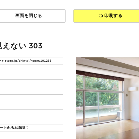
画面を閉じる
印刷する
えない 303
.r-store.jp/chintai/room/191255
ート造 地上3階建て