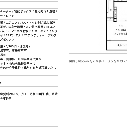
レベーター / 宅配ボックス / 敷地内ゴミ置場 /
オートロック
 / エアコン / バス・トイレ別 / 温水洗浄
面所 / 浴室乾燥機 / 追い焚き風呂 / IHコン
2口以上 / TVモニタ付きインターホン / インタ
 / BSアンテナ / CSアンテナ / ケーブルテ
ーズボックス
 40,308円（退去時）
入居不可、事務所不可
入居可
工事・使用料・町内会費自己負担
図面と現況が異なる場合は、現況を優先い
ペット・石油系暖房器具不可
月分の仲介手数料（税別）を別途頂戴いたし
年
総賃料の60%、月々：月額300円+税、継続
000円/年