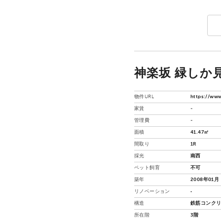
神楽坂 緑しか見
物件URL
https://www
家賃
-
管理費
-
面積
41.47㎡
間取り
1R
採光
南西
ペット飼育
不可
築年
2008年01月
リノベーション
‐
構造
鉄筋コンクリ
所在階
3階