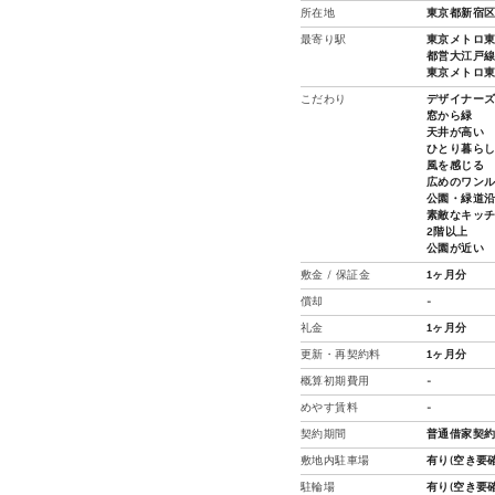
所在地
東京都新宿区
最寄り駅
東京メトロ東
都営大江戸線
東京メトロ東西
こだわり
デザイナー
窓から緑
天井が高い
ひとり暮ら
風を感じる
広めのワン
公園・緑道
素敵なキッ
2階以上
公園が近い
敷金 / 保証金
1ヶ月分
償却
-
礼金
1ヶ月分
更新・再契約料
1ヶ月分
概算初期費用
-
めやす賃料
-
契約期間
普通借家契約
敷地内駐車場
有り(空き要確
駐輪場
有り(空き要確