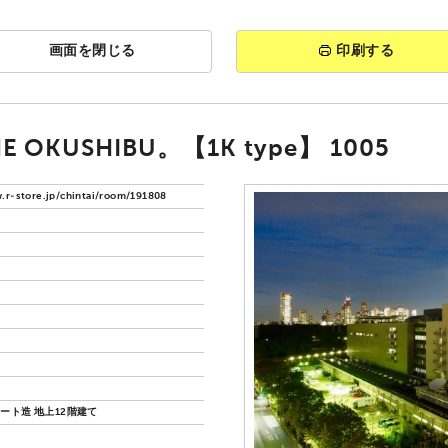
画面を閉じる
印刷する
E OKUSHIBU。【1K type】 1005
.r-store.jp/chintai/room/191808
ート造 地上12階建て