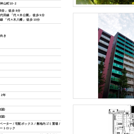
神山町10-2
渋谷」 徒歩 8分
代田線 「代々木公園」 徒歩 9分
線 「代々木八幡」 徒歩 10分
ズ
し向き
 2年
認)
認)
レベーター / 宅配ボックス / 敷地内ゴミ置場 /
オートロック