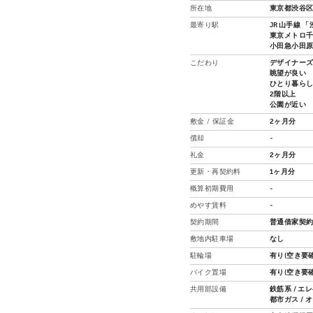
所在地
東京都渋谷区
最寄り駅
JR山手線 「
東京メトロ千
小田急小田原
こだわり
デザイナー
眺望が良い
ひとり暮ら
2階以上
公園が近い
敷金 / 保証金
2ヶ月分
償却
-
礼金
2ヶ月分
更新・再契約料
1ヶ月分
概算初期費用
-
めやす賃料
-
契約期間
普通借家契約
敷地内駐車場
なし
駐輪場
有り(空き要確
バイク置場
有り(空き要確
共用部設備
鉄筋系 / エ
都市ガス / 