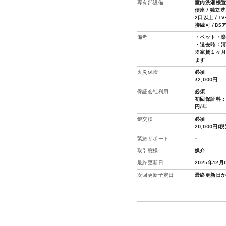
専有部設備
室内洗濯機置場
便座 / 独立
2口以上 / 
接続可 / B
備考
・ペット・
・退去時：
※家賃１ヶ
ます
火災保険
必須
32,000円
保証会社利用
必須
初回保証料：
円/年
鍵交換
必須
20,000円(税
緊急サポート
-
取引態様
媒介
最終更新日
2025年12月
次回更新予定日
最終更新日か