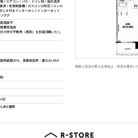
 / エアコン / バス・トイレ別 / 温水洗浄
洗面所 / 浴室乾燥機 / ガスコンロ対応 / コンロ
TVモニタ付きインターホン / インターネット
Sアンテナ
楽器相談可
清掃費用負担
月分の仲介手数料（税別）を別途頂戴いたし
賃料総額30%、更新保証料：最大10,000
図面と現況が異なる場合は、現況を優先い
別)
07日
ら約2週間