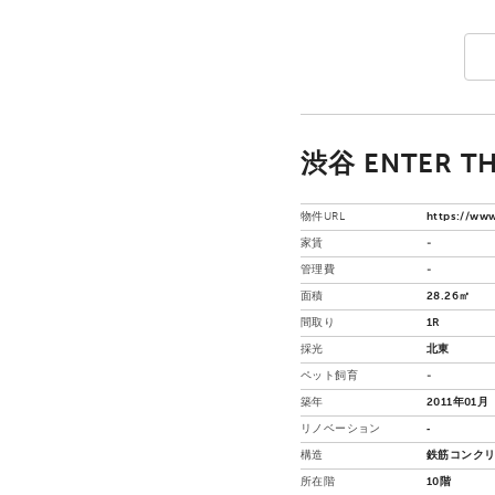
渋谷 ENTER TH
物件URL
https://www
家賃
-
管理費
-
面積
28.26㎡
間取り
1R
採光
北東
ペット飼育
-
築年
2011年01月
リノベーション
‐
構造
鉄筋コンクリ
所在階
10階