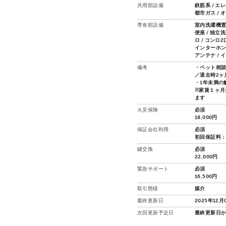
共用部設備
鉄筋系 / エ
都市ガス / 
専有部設備
室内洗濯機置場
便座 / 独立洗
ロ / コンロ
インターホン 
アンテナ / 
備考
・ペット相談
／退去時2ヶ
・1年未満の
※家賃１ヶ月
ます
火災保険
必須
18,000円
保証会社利用
必須
初回保証料：
鍵交換
必須
22,000円
緊急サポート
必須
16,500円
取引態様
媒介
最終更新日
2025年12月
次回更新予定日
最終更新日か