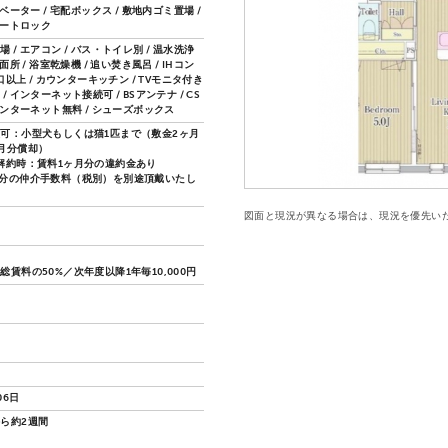
レベーター / 宅配ボックス / 敷地内ゴミ置場 /
オートロック
 / エアコン / バス・トイレ別 / 温水洗浄
面所 / 浴室乾燥機 / 追い焚き風呂 / IHコン
2口以上 / カウンターキッチン / TVモニタ付き
/ インターネット接続可 / BSアンテナ / CS
インターネット無料 / シューズボックス
可：小型犬もしくは猫1匹まで（敷金2ヶ月
月分償却）
解約時：賃料1ヶ月分の違約金あり
分の仲介手数料（税別）を別途頂戴いたし
図面と現況が異なる場合は、現況を優先い
総賃料の50%／次年度以降1年毎10,000円
06日
ら約2週間