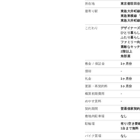
所在地
東京都世田谷
最寄り駅
東急大井町線 
東急東横線 「
東急大井町線 
こだわり
デザイナー
ひとり暮ら
ふたり暮ら
ファミリー
素敵なキッ
2階以上
角部屋
敷金 / 保証金
1ヶ月分
償却
-
礼金
1ヶ月分
更新・再契約料
1ヶ月分
概算初期費用
-
めやす賃料
-
契約期間
普通借家契約
敷地内駐車場
なし
駐輪場
有り(空き要確
1台まで無料
バイク置場
なし