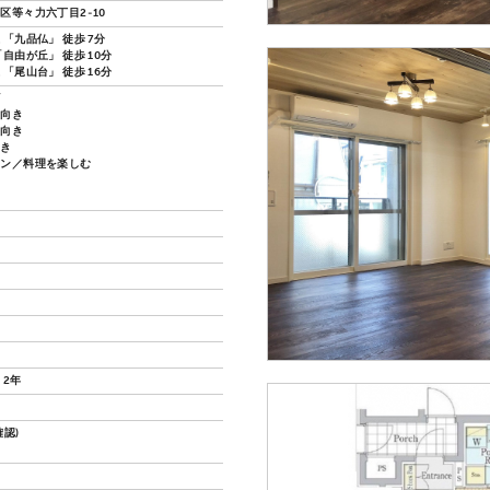
区等々力六丁目2-10
「九品仏」 徒歩 7分
自由が丘」 徒歩 10分
「尾山台」 徒歩 16分
ズ
し向き
し向き
向き
チン／料理を楽しむ
 2年
認)