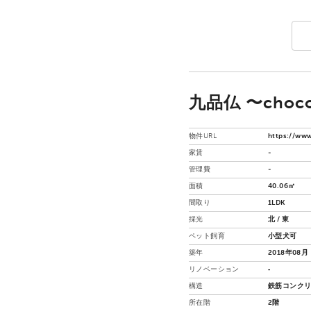
九品仏 〜chocol
物件URL
https://www
家賃
-
管理費
-
面積
40.06㎡
間取り
1LDK
採光
北 / 東
ペット飼育
小型犬可
築年
2018年08月
リノベーション
‐
構造
鉄筋コンクリ
所在階
2階