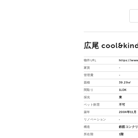
広尾 cool&kind
物件URL
https://www
家賃
-
管理費
-
面積
39.29㎡
間取り
1LDK
採光
東
ペット飼育
不可
築年
2004年11月
リノベーション
‐
構造
鉄筋コンクリ
所在階
1階