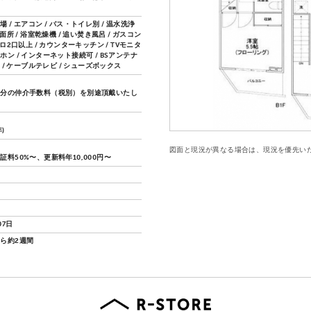
 / エアコン / バス・トイレ別 / 温水洗浄
洗面所 / 浴室乾燥機 / 追い焚き風呂 / ガスコン
ンロ2口以上 / カウンターキッチン / TVモニタ
ン / インターネット接続可 / BSアンテナ
ナ / ケーブルテレビ / シューズボックス
月分の仲介手数料（税別）を別途頂戴いたし
年)
図面と現況が異なる場合は、現況を優先い
証料50%〜、更新料年10,000円〜
07日
ら約2週間