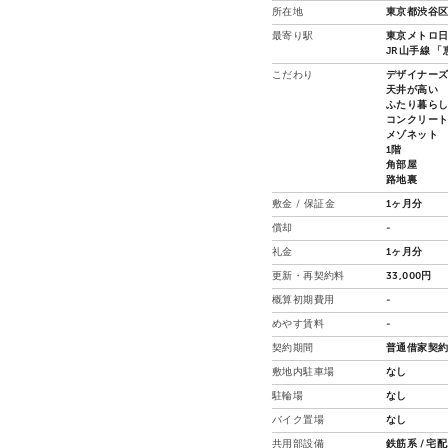
所在地
東京都渋谷区
最寄り駅
東京メトロ日
JR山手線 「
こだわり
デザイナー
天井が高い
ふたり暮ら
コンクリー
メゾネット
1階
角部屋
路地裏
敷金 / 保証金
1ヶ月分
償却
-
礼金
1ヶ月分
更新・再契約料
33,000円
概算初期費用
-
めやす賃料
-
契約期間
普通借家契約
敷地内駐車場
なし
駐輪場
なし
バイク置場
なし
共用部設備
鉄筋系 / 宅