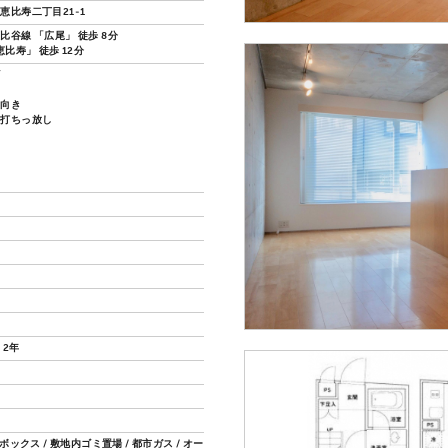
恵比寿二丁目21-1
比谷線 「広尾」 徒歩 8分
恵比寿」 徒歩 12分
ズ
し向き
ト打ちっ放し
 2年
配ボックス / 敷地内ゴミ置場 / 都市ガス / オー