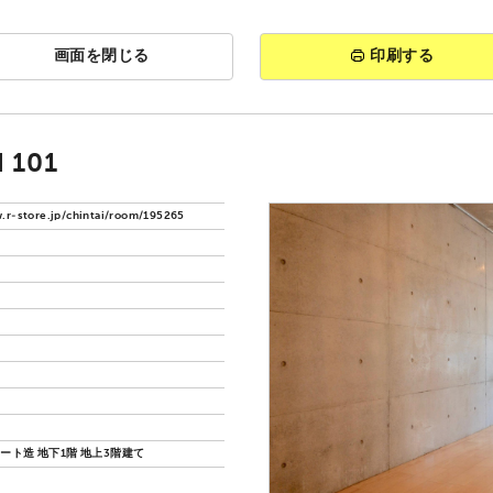
画面を閉じる
印刷する
 101
.r-store.jp/chintai/room/195265
ート造 地下1階 地上3階建て