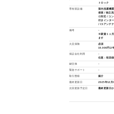
トロック
専有部設備
室内洗濯機置場
便座 / 独立
ロ対応 / コ
付きインターホ
/ CSアンテ
備考
-
※家賃１ヶ
ます
火災保険
必須
19,000円(2
保証会社利用
-
任意：初回保
鍵交換
-
緊急サポート
-
取引態様
媒介
最終更新日
2025年12月
次回更新予定日
最終更新日か