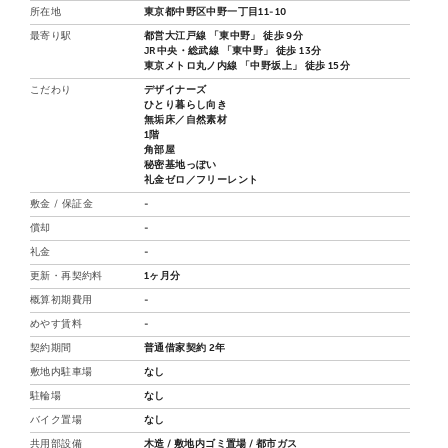
所在地
東京都中野区中野一丁目11-10
最寄り駅
都営大江戸線 「東中野」 徒歩 9分
JR中央・総武線 「東中野」 徒歩 13分
東京メトロ丸ノ内線 「中野坂上」 徒歩 15分
こだわり
デザイナーズ
ひとり暮らし向き
無垢床／自然素材
1階
角部屋
秘密基地っぽい
礼金ゼロ／フリーレント
敷金 / 保証金
-
償却
-
礼金
-
更新・再契約料
1ヶ月分
概算初期費用
-
めやす賃料
-
契約期間
普通借家契約 2年
敷地内駐車場
なし
駐輪場
なし
バイク置場
なし
共用部設備
木造 / 敷地内ゴミ置場 / 都市ガス