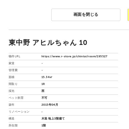
画面を閉じる
東中野 アヒルちゃん 10
物件URL
https://www.r-store.jp/chintai/room/195527
家賃
-
管理費
-
面積
15.34㎡
間取り
1R
採光
西
ペット飼育
不可
築年
2015年04月
リノベーション
‐
構造
木造 地上3階建て
所在階
1階