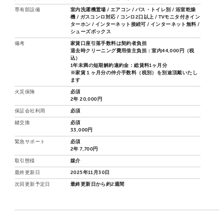
専有部設備
室内洗濯機置場 / エアコン / バス・トイレ別 / 浴室乾燥
機 / ガスコンロ対応 / コンロ2口以上 / TVモニタ付きイン
ターホン / インターネット接続可 / インターネット無料 /
シューズボックス
備考
家賃口座引落手数料は契約者負担
退去時クリーニング費用借主負担：室内44,000円（税
込）
1年未満の短期解約違約金：総賃料1ヶ月分
※家賃１ヶ月分の仲介手数料（税別）を別途頂戴いたし
ます
火災保険
必須
2年 20,000円
保証会社利用
必須
鍵交換
必須
33,000円
緊急サポート
必須
2年 7,700円
取引態様
媒介
最終更新日
2025年11月30日
次回更新予定日
最終更新日から約2週間