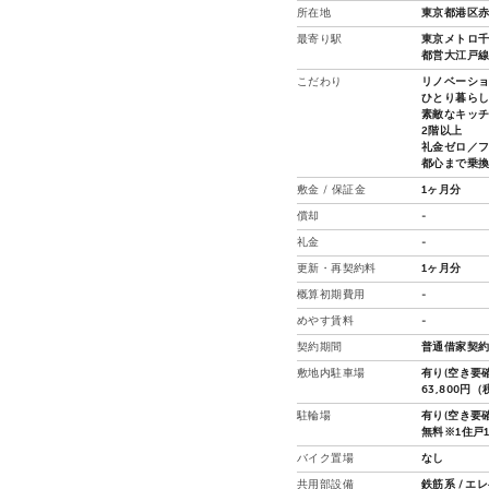
所在地
東京都港区赤
最寄り駅
東京メトロ千
都営大江戸線 
こだわり
リノベーシ
ひとり暮ら
素敵なキッ
2階以上
礼金ゼロ／
都心まで乗
敷金 / 保証金
1ヶ月分
償却
-
礼金
-
更新・再契約料
1ヶ月分
概算初期費用
-
めやす賃料
-
契約期間
普通借家契約
敷地内駐車場
有り(空き要確
63,800円
駐輪場
有り(空き要確
無料※1住戸
バイク置場
なし
共用部設備
鉄筋系 / エ