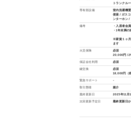
トランクルーム
専有部設備
室内洗濯機置場
便座 / ガス
ンターホン 
備考
・入居者会員
・1年未満の
※家賃１ヶ
ます
火災保険
必須
20,000円 /
保証会社利用
必須
鍵交換
必須
18,000円
緊急サポート
-
取引態様
媒介
最終更新日
2025年11月
次回更新予定日
最終更新日か