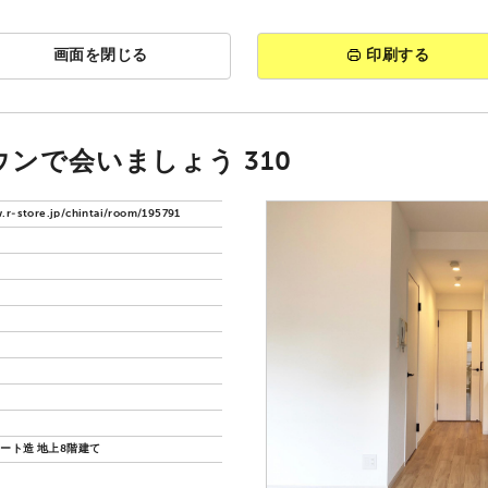
画面を閉じる
印刷する
ウンで会いましょう 310
.r-store.jp/chintai/room/195791
ート造 地上8階建て