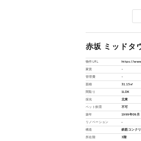
赤坂 ミッドタ
物件URL
https://www
家賃
-
管理費
-
面積
31.15㎡
間取り
1LDK
採光
北東
ペット飼育
不可
築年
1999年09月
リノベーション
‐
構造
鉄筋コンクリ
所在階
3階