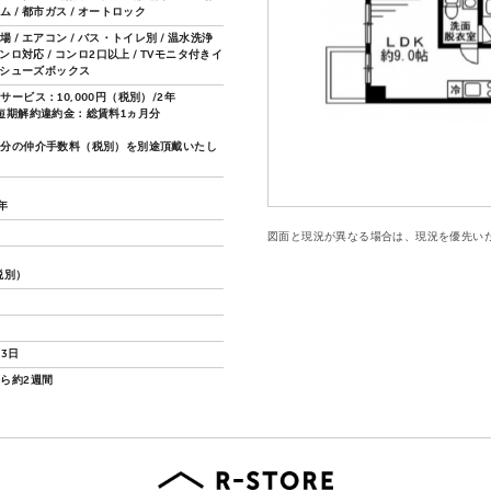
 / 都市ガス / オートロック
 / エアコン / バス・トイレ別 / 温水洗浄
コンロ対応 / コンロ2口以上 / TVモニタ付きイ
/ シューズボックス
サービス：10,000円（税別）/2年
短期解約違約金：総賃料1ヵ月分
月分の仲介手数料（税別）を別途頂戴いたし
2年
図面と現況が異なる場合は、現況を優先い
（税別）
13日
ら約2週間