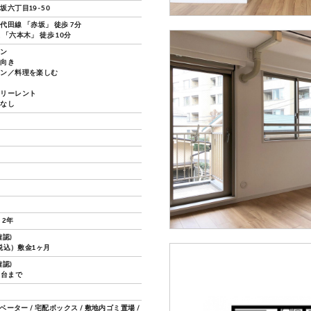
坂六丁目19-50
代田線 「赤坂」 徒歩 7分
「六本木」 徒歩 10分
ョン
し向き
チン／料理を楽しむ
フリーレント
換なし
 2年
認)
（税込）敷金1ヶ月
認)
1台まで
レベーター / 宅配ボックス / 敷地内ゴミ置場 /