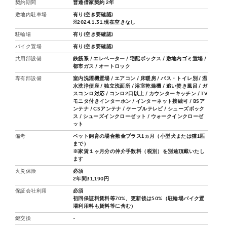
契約期間
普通借家契約 2年
敷地内駐車場
有り(空き要確認)
※2024.1.31.現在空きなし
駐輪場
有り(空き要確認)
バイク置場
有り(空き要確認)
共用部設備
鉄筋系 / エレベーター / 宅配ボックス / 敷地内ゴミ置場 /
都市ガス / オートロック
専有部設備
室内洗濯機置場 / エアコン / 床暖房 / バス・トイレ別 / 温
水洗浄便座 / 独立洗面所 / 浴室乾燥機 / 追い焚き風呂 / ガ
スコンロ対応 / コンロ2口以上 / カウンターキッチン / TV
モニタ付きインターホン / インターネット接続可 / BSア
ンテナ / CSアンテナ / ケーブルテレビ / シューズボック
ス / シューズインクローゼット / ウォークインクローゼ
ット
備考
ペット飼育の場合敷金プラス1ヵ月（小型犬または猫1匹
まで）
※家賃１ヶ月分の仲介手数料（税別）を別途頂戴いたし
ます
火災保険
必須
2年間31,190円
保証会社利用
必須
初回保証料賃料等70%、更新後は50%（駐輪場バイク置
場利用料も賃料等に含む）
鍵交換
-