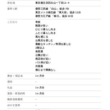
所在地
東京都文京区白山一丁目12-4
最寄り駅
都営三田線 「白山」 徒歩 7分
東京メトロ南北線 「東大前」 徒歩 12分
都営大江戸線 「春日」 徒歩 10分
こだわり
奇抜
眺望が良い
ひとり暮らし向き
ふたり暮らし向き
風を感じる
お風呂を楽しむ
素敵なキッチン／料理を楽しむ
2階以上
角部屋
公園が近い
商店街が近い
バス停が近い
外国風
都心まで乗換なし
敷金 / 保証金
1ヶ月分
償却
-
礼金
1ヶ月分
更新・再契約料
1ヶ月分
概算初期費用
-
めやす賃料
-