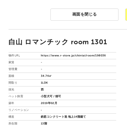
画面を閉じる
白山 ロマンチック room 1301
物件URL
https://www.r-store.jp/chintai/room/198036
家賃
-
管理費
-
面積
34.74㎡
間取り
1LDK
採光
西
ペット飼育
小型犬可 / 猫可
築年
2019年02月
リノベーション
‐
構造
鉄筋コンクリート造 地上14階建て
所在階
13階