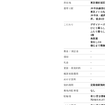
所在地
東京都杉並区
最寄り駅
JR中央線(快
東京メトロ丸ノ
JR中央・総武
所」 徒歩1分
こだわり
デザイナー
ひとり暮ら
ふたり暮ら
1階
角部屋
音出しOK
都心まで乗
敷金 / 保証金
-
償却
-
礼金
-
更新・再契約料
-
概算初期費用
-
めやす賃料
-
契約期間
定期借家契約
敷地内駐車場
なし
駐輪場
有り(空き要確
※2023.6.