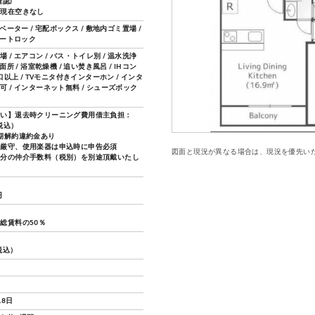
認)
27.現在空きなし
レベーター / 宅配ボックス / 敷地内ゴミ置場 /
オートロック
 / エアコン / バス・トイレ別 / 温水洗浄
面所 / 浴室乾燥機 / 追い焚き風呂 / IHコン
2口以上 / TVモニタ付きインターホン / インタ
可 / インターネット無料 / シューズボック
払い】退去時クリーニング費用借主負担：
（税込）
期解約違約金あり
則厳守、使用楽器は申込時に申告必須
図面と現況が異なる場合は、現況を優先い
月分の仲介手数料（税別）を別途頂戴いたし
円
総賃料の50％
（税込）
18日