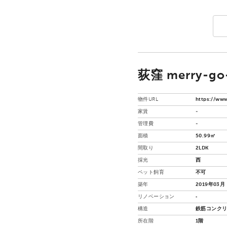
荻窪 merry-g
物件URL
https://www
家賃
-
管理費
-
面積
50.99㎡
間取り
2LDK
採光
西
ペット飼育
不可
築年
2019年03月
リノベーション
‐
構造
鉄筋コンクリ
所在階
1階