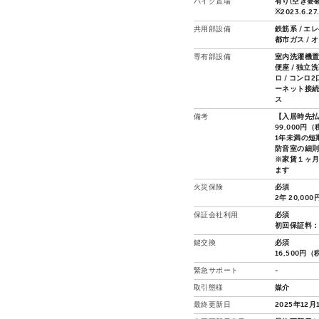
バイク置場
有り(空き要確
※2023.6.
共用部設備
鉄筋系 / エ
都市ガス / 
専有部設備
室内洗濯機置場
便座 / 独立洗
ロ / コンロ
ーネット接続
ス
備考
【入居時先
99,000円
1年未満の短
防音室の細
※家賃１ヶ
ます
火災保険
必須
2年 20,000
保証会社利用
必須
初回保証料：
鍵交換
必須
16,500円
緊急サポート
-
取引態様
媒介
最終更新日
2025年12月