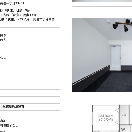
荻窪一丁目33-12
速) 「荻窪」 徒歩 15分
内線 「荻窪」 徒歩 15分
線 「荻窪」 バス 6分 「荻窪二丁目停留
ズ
し向き
し向き
換なし
 2年再契約相談可
認)
27.現在空きなし