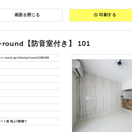
画面を閉じる
印刷する
o-round【防音室付き】 101
.r-store.jp/chintai/room/198198
ート造 地上5階建て