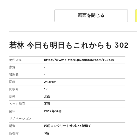
画面を閉じる
若林 今日も明日もこれからも 302
物件URL
https://www.r-store.jp/chintai/room/198630
家賃
-
管理費
-
面積
24.84㎡
間取り
1K
採光
北西
ペット飼育
不可
築年
2019年04月
リノベーション
‐
構造
鉄筋コンクリート造 地上5階建て
所在階
3階