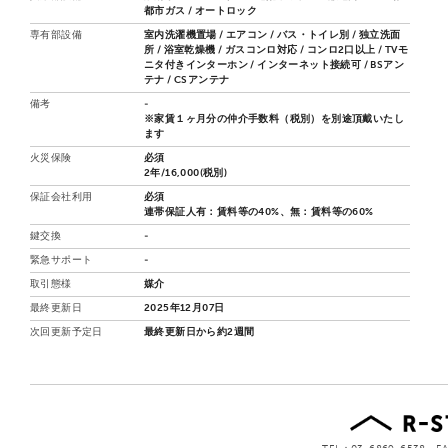
都市ガス / オートロック
専有部設備
室内洗濯機置場 / エアコン / バス・トイレ別 / 独立洗面
所 / 浴室乾燥機 / ガスコンロ対応 / コンロ2口以上 / TVモ
ニタ付きインターホン / インターネット接続可 / BSアン
テナ / CSアンテナ
備考
-
※家賃１ヶ月分の仲介手数料（税別）を別途頂戴いたし
ます
火災保険
必須
2年/16,000(税別)
保証会社利用
必須
連帯保証人有：賃料等の40%、無：賃料等の60%
鍵交換
-
緊急サポート
-
取引態様
媒介
最終更新日
2025年12月07日
次回更新予定日
最終更新日から約2週間