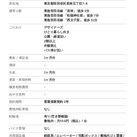
所在地
東京都世田谷区若林五丁目7-8
最寄り駅
東急世田谷線 「若林」 徒歩 2分
東急世田谷線 「松陰神社前」 徒歩 7分
東急世田谷線 「西太子堂」 徒歩 11分
こだわり
デザイナーズ
ひとり暮らし向き
公園・緑道沿い
2階以上
外観萌え
バス停が近い
敷金 / 保証金
1ヶ月分
償却
-
礼金
1ヶ月分
更新・再契約料
1ヶ月分
概算初期費用
-
めやす賃料
-
契約期間
普通借家契約 2年
敷地内駐車場
なし
駐輪場
有り(空き要確認)
敷地内：月550円（税込）/ 台
バイク置場
なし
共用部設備
鉄筋系 / エレベーター / 宅配ボックス / 敷地内ゴミ置場 /